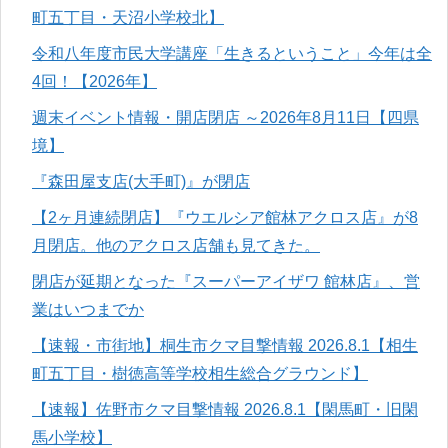
町五丁目・天沼小学校北】
令和八年度市民大学講座「生きるということ」今年は全
4回！【2026年】
週末イベント情報・開店閉店 ～2026年8月11日【四県
境】
『森田屋支店(大手町)』が閉店
【2ヶ月連続閉店】『ウエルシア館林アクロス店』が8
月閉店。他のアクロス店舗も見てきた。
閉店が延期となった『スーパーアイザワ 館林店』、営
業はいつまでか
【速報・市街地】桐生市クマ目撃情報 2026.8.1【相生
町五丁目・樹徳高等学校相生総合グラウンド】
【速報】佐野市クマ目撃情報 2026.8.1【閑馬町・旧閑
馬小学校】