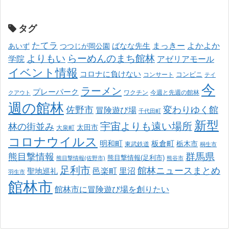
タグ
たてラ
まっきー
ばなな先生
よかよか
あいず
つつじが岡公園
よりもい
らーめんのまち館林
学院
アゼリアモール
イベント情報
コロナに負けない
コンサート
コンビニ
テイ
今
ラーメン
プレーパーク
ワクチン
今週と先週の館林
クアウト
週の館林
佐野市
変わりゆく館
冒険遊び場
千代田町
新型
宇宙よりも遠い場所
林の街並み
太田市
大泉町
コロナウイルス
明和町
板倉町
栃木市
東武鉄道
桐生市
熊目撃情報
群馬県
熊目撃情報(足利市)
熊目撃情報(佐野市)
熊谷市
足利市
館林ニュースまとめ
邑楽町
里沼
聖地巡礼
羽生市
館林市
館林市に冒険遊び場を創りたい