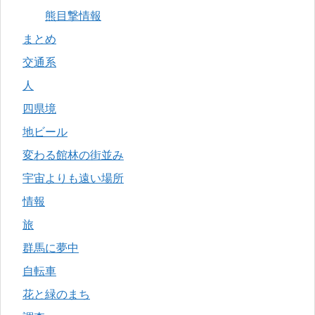
熊目撃情報
まとめ
交通系
人
四県境
地ビール
変わる館林の街並み
宇宙よりも遠い場所
情報
旅
群馬に夢中
自転車
花と緑のまち