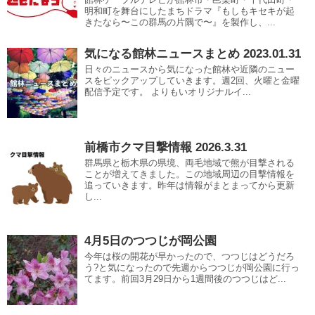
明和町を舞台にしたまちドラマ『もしもキセキが起
きたなら〜この群馬の片隅で〜』を製作し、...
気になる館林ニュースまとめ 2023.01.31
日々のニュースから気になった館林や近隣のニュー
スをピックアップしていきます。週2回、火曜と金曜
配信予定です。 よりもいオリジナルイ...
前橋市クマ目撃情報 2026.3.31
群馬県と栃木県の県境、両毛地域で熊が目撃される
ことが増えてきました。この地域周辺の目撃情報を
追っていきます。昨年は情報がまとまってから更新
し...
4月5日のつつじが岡公園
今年は桜の開花が早かったので、つつじはどうだろ
う?と気になったので先週からつつじが岡公園に行っ
てます。前回3月29日から1週間後のつつじはど...