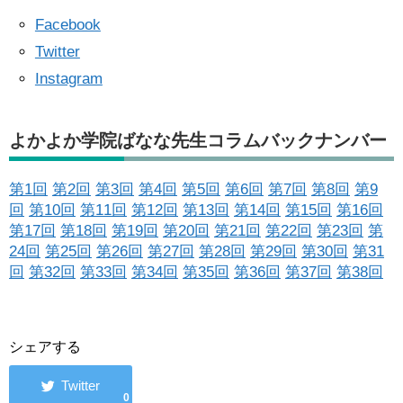
Facebook
Twitter
Instagram
よかよか学院ばなな先生コラムバックナンバー
第1回
第2回
第3回
第4回
第5回
第6回
第7回
第8回
第9
回
第10回
第11回
第12回
第13回
第14回
第15回
第16回
第17回
第18回
第19回
第20回
第21回
第22回
第23回
第
24回
第25回
第26回
第27回
第28回
第29回
第30回
第31
回
第32回
第33回
第34回
第35回
第36回
第37回
第38回
シェアする
0