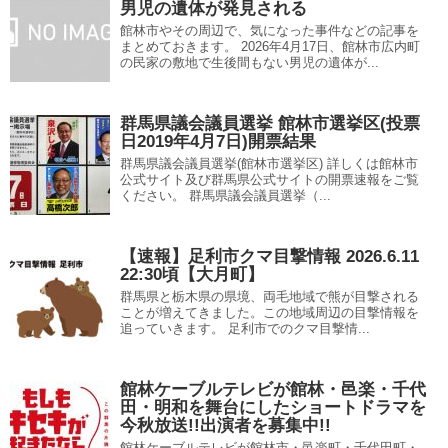
男児の遺体が発見される
館林市やその周辺で、気になった事件などの記事を
まとめておきます。 2026年4月17日、館林市広内町
の民家の敷地で生後間もない男児の遺体が...
群馬県議会議員選挙 館林市選挙区(投票
日2019年4月7日)開票結果
群馬県議会議員選挙(館林市選挙区) 詳しくは館林市
公式サイト及び群馬県公式サイトの開票速報をご覧
ください。 群馬県議会議員選挙（...
【速報】足利市クマ目撃情報 2026.6.11
22:30頃【大月町】
群馬県と栃木県の県境、両毛地域で熊が目撃される
ことが増えてきました。この地域周辺の目撃情報を
追っていきます。 足利市でのクマ目撃情...
館林ケーブルテレビが館林・邑楽・千代
田・明和を舞台にしたショートドラマを
今秋放送!!出演者を募集中!!
館林ケーブルテレビが館林市・邑楽町・千代田町・