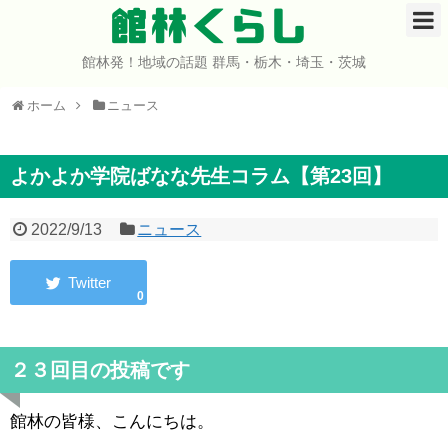
館林くらし
館林発！地域の話題 群馬・栃木・埼玉・茨城
ホーム
ホーム
ニュース
開店・閉店
イベント
よかよか学院ばなな先生コラム【第23回】
グルメ
2022/9/13
ニュース
ショップ
0
まとめ
２３回目の投稿です
コミュニティ
館林の皆様、こんにちは。
宇宙よりも遠い場所