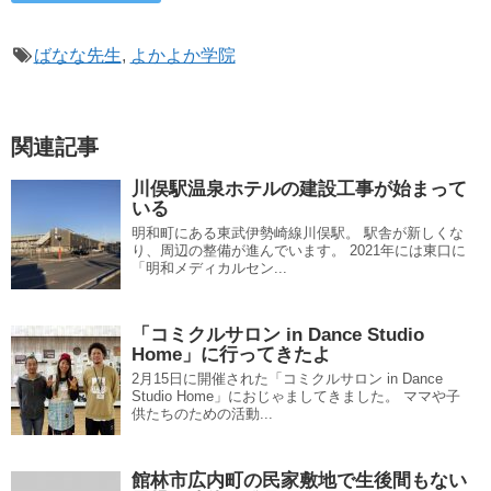
ばなな先生
,
よかよか学院
関連記事
川俣駅温泉ホテルの建設工事が始まって
いる
明和町にある東武伊勢崎線川俣駅。 駅舎が新しくな
り、周辺の整備が進んでいます。 2021年には東口に
「明和メディカルセン...
「コミクルサロン in Dance Studio
Home」に行ってきたよ
2月15日に開催された「コミクルサロン in Dance
Studio Home」におじゃましてきました。 ママや子
供たちのための活動...
館林市広内町の民家敷地で生後間もない