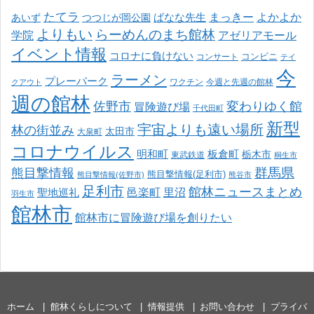
たてラ
まっきー
ばなな先生
よかよか
あいず
つつじが岡公園
よりもい
らーめんのまち館林
学院
アゼリアモール
イベント情報
コロナに負けない
コンサート
コンビニ
テイ
今
ラーメン
プレーパーク
ワクチン
今週と先週の館林
クアウト
週の館林
佐野市
変わりゆく館
冒険遊び場
千代田町
新型
宇宙よりも遠い場所
林の街並み
太田市
大泉町
コロナウイルス
明和町
板倉町
栃木市
東武鉄道
桐生市
熊目撃情報
群馬県
熊目撃情報(足利市)
熊目撃情報(佐野市)
熊谷市
足利市
館林ニュースまとめ
邑楽町
里沼
聖地巡礼
羽生市
館林市
館林市に冒険遊び場を創りたい
ホーム
館林くらしについて
情報提供
お問い合わせ
プライバ