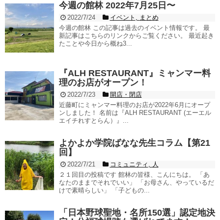
今週の館林 2022年7月25日〜
2022/7/24
イベント
,
まとめ
今週の館林 この記事は過去のイベント情報です。 最
新記事はこちらのリンクからご覧ください。 最近起き
たことや今日から概ね3...
『ALH RESTAURANT』ミャンマー料
理のお店がオープン！
2022/7/23
開店・閉店
近藤町にミャンマー料理のお店が2022年6月にオープ
ンしました！ 名前は『ALH RESTAURANT (エーエル
エイチれすとらん）』...
よかよか学院ばなな先生コラム【第21
回】
2022/7/21
コミュニティ
,
人
２１回目の投稿です 館林の皆様、こんにちは。 「あ
なたのままでそれでいい」 「お母さん、やっているだ
けで素晴らしい」 「子どもの...
「日本野球聖地・名所150選」認定地決