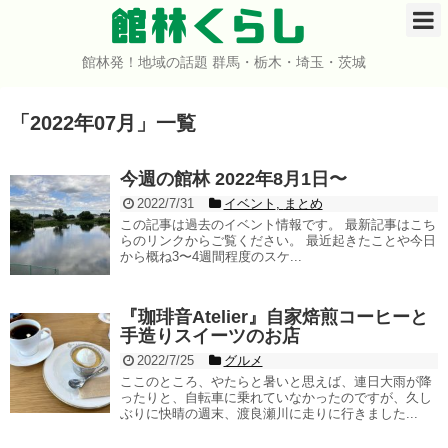
館林くらし
館林発！地域の話題 群馬・栃木・埼玉・茨城
ホーム
「
2022年07月
」
一覧
開店・閉店
イベント
今週の館林 2022年8月1日〜
2022/7/31
イベント
,
まとめ
グルメ
この記事は過去のイベント情報です。 最新記事はこち
らのリンクからご覧ください。 最近起きたことや今日
から概ね3〜4週間程度のスケ...
ショップ
『珈琲音Atelier』自家焙煎コーヒーと
まとめ
手造りスイーツのお店
2022/7/25
グルメ
コミュニティ
ここのところ、やたらと暑いと思えば、連日大雨が降
ったりと、自転車に乗れていなかったのですが、久し
ぶりに快晴の週末、渡良瀬川に走りに行きました...
宇宙よりも遠い場所