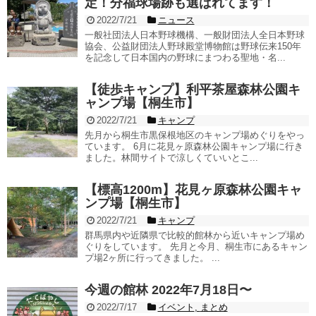
定！分福球場跡も選ばれてます！
2022/7/21
ニュース
一般社団法人日本野球機構、一般財団法人全日本野球
協会、公益財団法人野球殿堂博物館は野球伝来150年
を記念して日本国内の野球にまつわる聖地・名...
【徒歩キャンプ】利平茶屋森林公園キ
ャンプ場【桐生市】
2022/7/21
キャンプ
先月から桐生市黒保根地区のキャンプ場めぐりをやっ
ています。 6月に花見ヶ原森林公園キャンプ場に行き
ました。林間サイトで涼しくていいとこ...
【標高1200m】花見ヶ原森林公園キャ
ンプ場【桐生市】
2022/7/21
キャンプ
群馬県内や近隣県で比較的館林から近いキャンプ場め
ぐりをしています。 先月と今月、桐生市にあるキャン
プ場2ヶ所に行ってきました。 ...
今週の館林 2022年7月18日〜
2022/7/17
イベント
,
まとめ