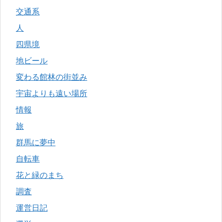
交通系
人
四県境
地ビール
変わる館林の街並み
宇宙よりも遠い場所
情報
旅
群馬に夢中
自転車
花と緑のまち
調査
運営日記