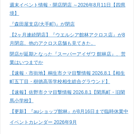
週末イベント情報・開店閉店 ～2026年8月11日【四県
境】
『森田屋支店(大手町)』が閉店
【2ヶ月連続閉店】『ウエルシア館林アクロス店』が8
月閉店。他のアクロス店舗も見てきた。
閉店が延期となった『スーパーアイザワ 館林店』、営
業はいつまでか
【速報・市街地】桐生市クマ目撃情報 2026.8.1【相生
町五丁目・樹徳高等学校相生総合グラウンド】
【速報】佐野市クマ目撃情報 2026.8.1【閑馬町・旧閑
馬小学校】
【更新】『auショップ館林』が8月16日まで臨時休業中
イベントカレンダー 2026年9月