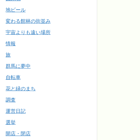
地ビール
変わる館林の街並み
宇宙よりも遠い場所
情報
旅
群馬に夢中
自転車
花と緑のまち
調査
運営日記
選挙
開店・閉店