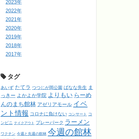
2023年
2022年
2021年
2020年
2019年
2018年
2017年
タグ
たてラ
ま
ばなな先生
あいず
つつじが岡公園
よりもい
らーめ
っきー
よかよか学院
イベ
んのまち館林
アゼリアモール
ント情報
コロナに負けない
コンサート
コ
ラーメン
プレーパーク
ンビニ
テイクアウト
今週の館林
ワクチン
今週と先週の館林