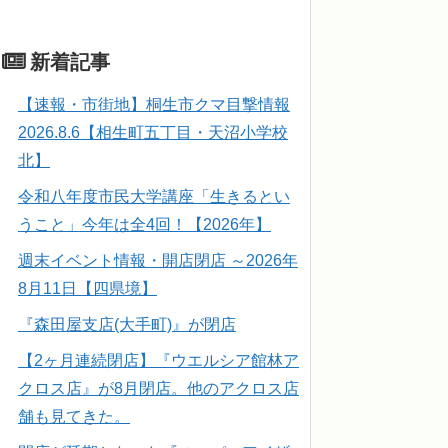
新着記事
【速報・市街地】桐生市クマ目撃情報
2026.8.6【相生町五丁目・天沼小学校
北】
令和八年度市民大学講座「生きるとい
うこと」今年は全4回！【2026年】
週末イベント情報・開店閉店 ～2026年
8月11日【四県境】
『森田屋支店(大手町)』が閉店
【2ヶ月連続閉店】『ウエルシア館林ア
クロス店』が8月閉店。他のアクロス店
舗も見てきた。