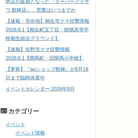
閉店が延期となった『スーパーアイザ
ワ 館林店』、営業はいつまでか
【速報・市街地】桐生市クマ目撃情報
2026.8.1【相生町五丁目・樹徳高等学
校相生総合グラウンド】
【速報】佐野市クマ目撃情報
2026.8.1【閑馬町・旧閑馬小学校】
【更新】『auショップ館林』が8月16
日まで臨時休業中
イベントカレンダー 2026年9月
カテゴリー
イベント
イベント情報