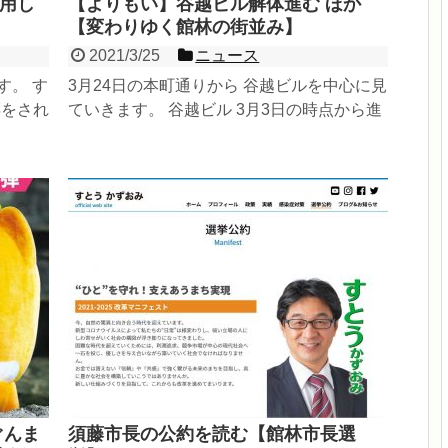
用し
【よりもい】谷越ビル解体進む ほか
【変わりゆく館林の街並み】
2021/3/25
ニュース
す。 す
3月24日の本町通りから 谷越ビルを中心に見
票をされ
ていきます。 谷越ビル 3月3日の時点から進
誰に投
展がありました。 ...
ぐんま
須藤市長の公約を読む【館林市長選