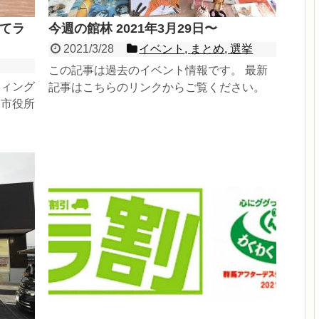
てラ
今週の館林 2021年3月29日〜
2021/3/28
イベント
,
まとめ
,
選挙
この記事は過去のイベント情報です。 最新
ティング
記事はこちらのリンクからご覧ください。
た市役所
最近起きたことや今日から概ね3〜4週間程
とになっ
度の...