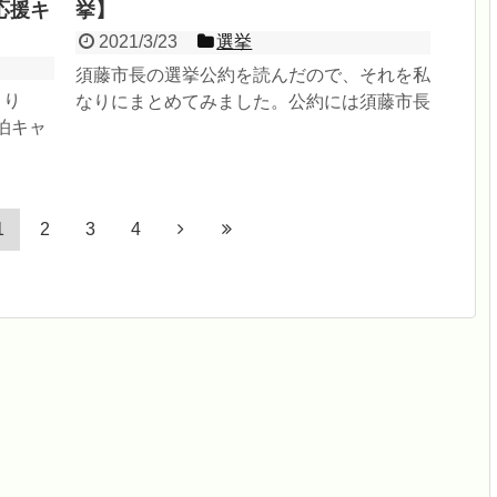
応援キ
挙】
2021/3/23
選挙
須藤市長の選挙公約を読んだので、それを私
より
なりにまとめてみました。公約には須藤市長
泊キャ
の人となりがよく現れていると思います。私
のページ
の意見も述べています...
1
2
3
4