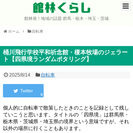
館林くらし
館林発！地域の話題 群馬・栃木・埼玉・茨城
ホーム
ホーム
自転車
開店・閉店
イベント
桶川飛行学校平和祈念館・榎本牧場のジェラー
ト【四県境ランダムポタリング】
グルメ
2025/8/14
自転車
ショップ
0
まとめ
個人的に自転車で散策したときのことを記録として残し
コミュニティ
ていこうと思います。タイトルの「四県境」は群馬県・
栃木県・茨城県・埼玉県の境界という意味ですが、それ
宇宙よりも遠い場所
以外の場所に行くこともあります。