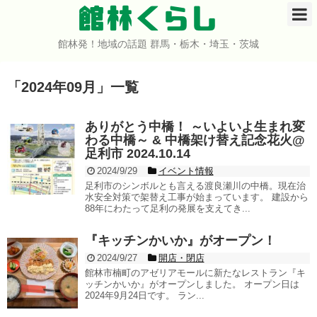
館林くらし
館林発！地域の話題 群馬・栃木・埼玉・茨城
ホーム
「
2024年09月
」
一覧
開店・閉店
イベント
ありがとう中橋！ ～いよいよ生まれ変
わる中橋～ & 中橋架け替え記念花火@
足利市 2024.10.14
グルメ
2024/9/29
イベント情報
足利市のシンボルとも言える渡良瀬川の中橋。現在治
ショップ
水安全対策で架替え工事が始まっています。 建設から
88年にわたって足利の発展を支えてき...
まとめ
『キッチンかいか』がオープン！
2024/9/27
開店・閉店
コミュニティ
館林市楠町のアゼリアモールに新たなレストラン『キ
ッチンかいか』がオープンしました。 オープン日は
2024年9月24日です。 ラン...
宇宙よりも遠い場所