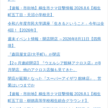
【速報・市街地】桐生市クマ目撃情報 2026.8.6【相生
町五丁目・天沼小学校北】
令和八年度市民大学講座「生きるということ」今年は全
4回！【2026年】
週末イベント情報・開店閉店 ～2026年8月11日【四県
境】
『森田屋支店(大手町)』が閉店
【2ヶ月連続閉店】『ウエルシア館林アクロス店』が8
月閉店。他のアクロス店舗も見てきた。
閉店が延期となった『スーパーアイザワ 館林店』、営
業はいつまでか
【速報・市街地】桐生市クマ目撃情報 2026.8.1【相生
町五丁目・樹徳高等学校相生総合グラウンド】