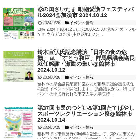
彩の国さいたま 動物愛護フェスティバ
ル2024@加須市 2024.10.12
2024/9/26
イベント情報
日時 2024年10月12日(土) 10:00-15:30 場所 パストラル
かぞ 内容 第3会場 (南側緑地) ワン...
鈴木宣弘氏記念講演「日本の食の危
機」 at 「すとう和臣」群馬県議会議長
就任感謝・激励の集い@館林市
2024.10.12
2024/9/26
イベント情報
館林市の県会議員須藤和臣さんが群馬県議会議長就任
の記念イベントを開催します。 須藤議員から、特にイ
ベントの中で行われる東京大学大学院特...
第37回市民のつどい&第1回たてばやし
スポーツレクリエーション祭@館林市
2024.10.14
2024/9/25
イベント情報
館林市では市制施行70周年を記念して、第37回市民の
つどいと第1回たてばやしスポーツレクリエーション