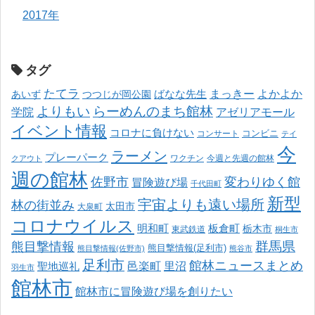
2017年
タグ
たてラ
まっきー
ばなな先生
よかよか
あいず
つつじが岡公園
よりもい
らーめんのまち館林
学院
アゼリアモール
イベント情報
コロナに負けない
コンサート
コンビニ
テイ
今
ラーメン
プレーパーク
ワクチン
今週と先週の館林
クアウト
週の館林
佐野市
変わりゆく館
冒険遊び場
千代田町
新型
宇宙よりも遠い場所
林の街並み
太田市
大泉町
コロナウイルス
明和町
板倉町
栃木市
東武鉄道
桐生市
熊目撃情報
群馬県
熊目撃情報(足利市)
熊目撃情報(佐野市)
熊谷市
足利市
館林ニュースまとめ
邑楽町
里沼
聖地巡礼
羽生市
館林市
館林市に冒険遊び場を創りたい