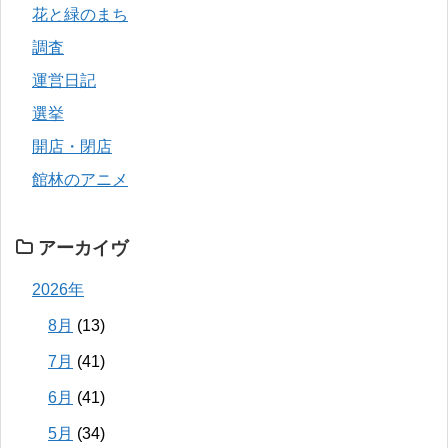
花と緑のまち
調査
運営日記
選挙
開店・閉店
館林のアニメ
アーカイヴ
2026年
8月
(13)
7月
(41)
6月
(41)
5月
(34)