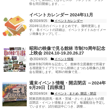
祭を同日開催します。 ...
イベントカレンダー 2024年11月
2024/9/25
イベントカレンダー
2024年11月のイベントまとめです。 随時更新しま
す。 各イベントの詳細は、イベントタイトルかイメー
ジ画像をタップして...
昭和の映像で見る館林 市制70周年記念
上映会 2024.10-19.20.26.27
2024/9/25
イベント情報
館林市制70周年を記念して、館林市立図書館で所蔵す
る視聴覚ライブラリーから館林にまつわる映像の上映
会を開催します。 昭和の映像で見...
週末イベント情報・開店閉店 ～2024年
9月29日【四県境】
2024/9/24
イベント
,
まとめ
,
開店・閉店
関東四県境(群馬・栃木・茨城・さいたま)あたりの開
店閉店・イベント情報まとめです。毎週配信を予定し
ていますが、試行錯誤中につき、調整...