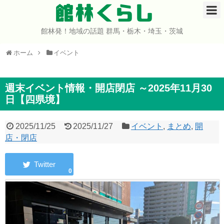
館林くらし
館林発！地域の話題 群馬・栃木・埼玉・茨城
ホーム
ホーム
イベント
開店・閉店
イベント
週末イベント情報・開店閉店 ～2025年11月30
日【四県境】
グルメ
2025/11/25
2025/11/27
イベント
,
まとめ
,
開
ショップ
店・閉店
まとめ
0
コミュニティ
宇宙よりも遠い場所