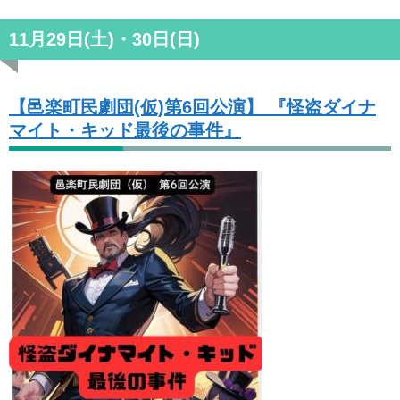
11月29日(土)・30日(日)
【邑楽町民劇団(仮)第6回公演】 『怪盗ダイナ
マイト・キッド最後の事件』