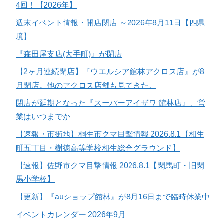
4回！【2026年】
週末イベント情報・開店閉店 ～2026年8月11日【四県
境】
『森田屋支店(大手町)』が閉店
【2ヶ月連続閉店】『ウエルシア館林アクロス店』が8
月閉店。他のアクロス店舗も見てきた。
閉店が延期となった『スーパーアイザワ 館林店』、営
業はいつまでか
【速報・市街地】桐生市クマ目撃情報 2026.8.1【相生
町五丁目・樹徳高等学校相生総合グラウンド】
【速報】佐野市クマ目撃情報 2026.8.1【閑馬町・旧閑
馬小学校】
【更新】『auショップ館林』が8月16日まで臨時休業中
イベントカレンダー 2026年9月