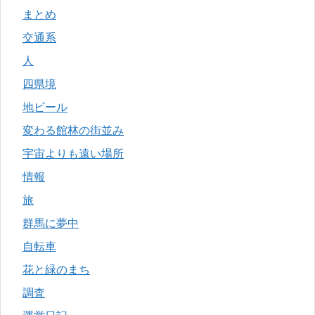
まとめ
交通系
人
四県境
地ビール
変わる館林の街並み
宇宙よりも遠い場所
情報
旅
群馬に夢中
自転車
花と緑のまち
調査