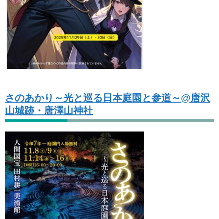
さのあかり～光と巡る日本庭園と参道～@唐沢
山城跡・唐澤山神社