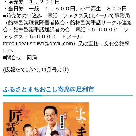
・前売券 １，２００円
・当日券 一般 １，５００円、小中高生 ８００円
■前売券の申込み 電話、ファクス又はメールで事務局
（館林邑楽聴覚障害者協会・館林邑楽手話サークル連絡
会・館林邑楽手話通訳者の会 電話７５‐６６００ フ
ァックス７５‐６６００ Ｅメール
tateou.deaf.shuwa@gmail.com）又は直接、文化会館窓
口へ
■問合せ 同局
(広報たてばやし11月号より)
ふるさとまちおこし寄席@足利市