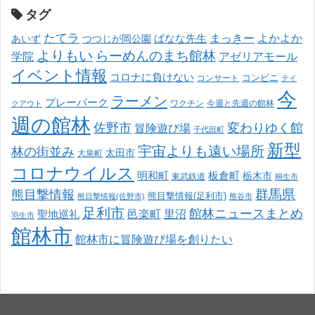
タグ
たてラ
まっきー
ばなな先生
よかよか
あいず
つつじが岡公園
よりもい
らーめんのまち館林
学院
アゼリアモール
イベント情報
コロナに負けない
コンサート
コンビニ
テイ
今
ラーメン
プレーパーク
ワクチン
今週と先週の館林
クアウト
週の館林
佐野市
変わりゆく館
冒険遊び場
千代田町
新型
宇宙よりも遠い場所
林の街並み
太田市
大泉町
コロナウイルス
明和町
板倉町
栃木市
東武鉄道
桐生市
熊目撃情報
群馬県
熊目撃情報(足利市)
熊目撃情報(佐野市)
熊谷市
足利市
館林ニュースまとめ
邑楽町
里沼
聖地巡礼
羽生市
館林市
館林市に冒険遊び場を創りたい