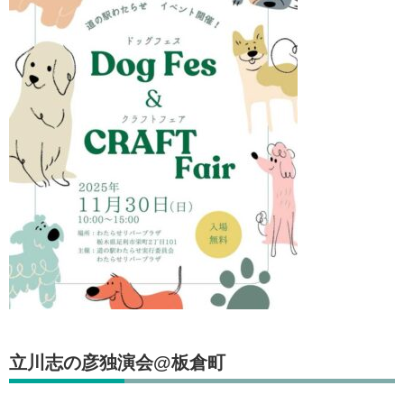
立川志の彦独演会@板倉町