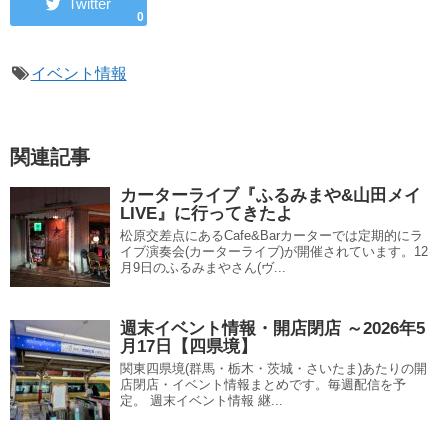
0
イベント情報
関連記事
カーターライブ『ふるみまや&山田メイ
LIVE』に行ってきたよ
松原交差点にあるCafe&Barカーターでは定期的にラ
イブ演奏会(カーターライブ)が開催されています。12
月9日のふるみまやさん(ヴ...
週末イベント情報・開店閉店 ～2026年5
月17日【四県境】
関東四県境(群馬・栃木・茨城・さいたま)あたりの開
店閉店・イベント情報まとめです。毎週配信を予
定。 週末イベント情報 継...