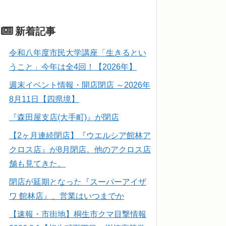
新着記事
令和八年度市民大学講座「生きるとい
うこと」今年は全4回！【2026年】
週末イベント情報・開店閉店 ～2026年
8月11日【四県境】
『森田屋支店(大手町)』が閉店
【2ヶ月連続閉店】『ウエルシア館林ア
クロス店』が8月閉店。他のアクロス店
舗も見てきた。
閉店が延期となった『スーパーアイザ
ワ 館林店』、営業はいつまでか
【速報・市街地】桐生市クマ目撃情報