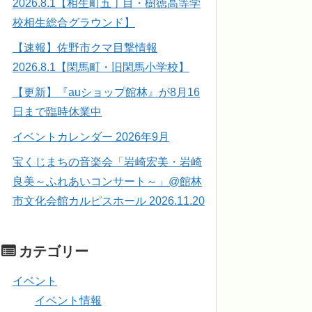
2026.8.1【相生町五丁目・樹徳高等学
校相生総合グラウンド】
【速報】佐野市クマ目撃情報
2026.8.1【閑馬町・旧閑馬小学校】
【更新】『auショップ館林』が8月16
日まで臨時休業中
イベントカレンダー 2026年9月
宝くじまちの音楽会「岩崎宏美・岩崎
良美～ふれあいコンサート～」@館林
市文化会館カルピスホール 2026.11.20
カテゴリー
イベント
イベント情報