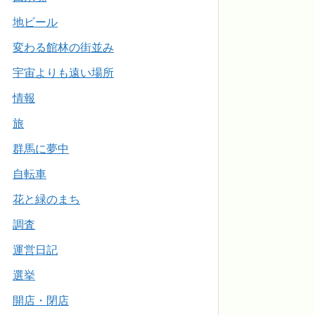
地ビール
変わる館林の街並み
宇宙よりも遠い場所
情報
旅
群馬に夢中
自転車
花と緑のまち
調査
運営日記
選挙
開店・閉店