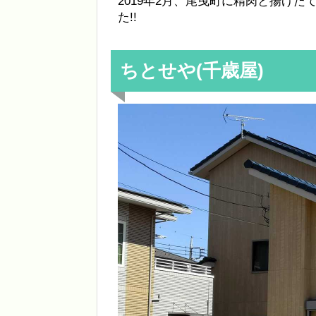
2019年2月、尾曳町に精肉と揚げた
た!!
ちとせや(千歳屋)