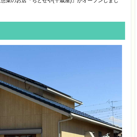
て惣菜のお店『ちとせや(千歳屋)』がオープンしまし