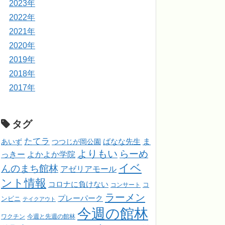
2023年
2022年
2021年
2020年
2019年
2018年
2017年
タグ
たてラ
ま
ばなな先生
あいず
つつじが岡公園
よりもい
らーめ
っきー
よかよか学院
イベ
んのまち館林
アゼリアモール
ント情報
コロナに負けない
コンサート
コ
ラーメン
プレーパーク
ンビニ
テイクアウト
今週の館林
ワクチン
今週と先週の館林