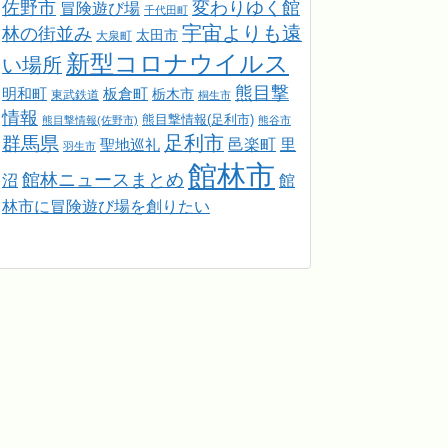
佐野市
変わりゆく館
冒険遊び場
千代田町
宇宙よりも遠
林の街並み
太田市
大泉町
新型コロナウイルス
い場所
熊目撃
明和町
板倉町
栃木市
東武鉄道
桐生市
情報
熊目撃情報(足利市)
熊目撃情報(佐野市)
熊谷市
足利市
群馬県
邑楽町
里
聖地巡礼
羽生市
館林市
館林ニュースまとめ
館
沼
林市に冒険遊び場を創りたい