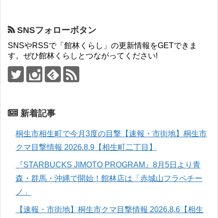
SNSフォローボタン
SNSやRSSで「館林くらし」の更新情報をGETできま
す。ぜひ館林くらしとつながってください!
新着記事
桐生市相生町で今月3度の目撃【速報・市街地】桐生市
クマ目撃情報 2026.8.9【相生町二丁目】
『STARBUCKS JIMOTO PROGRAM』8月5日より青
森・群馬・沖縄で開始！館林店は「赤城山フラペチー
ノ」
【速報・市街地】桐生市クマ目撃情報 2026.8.6【相生