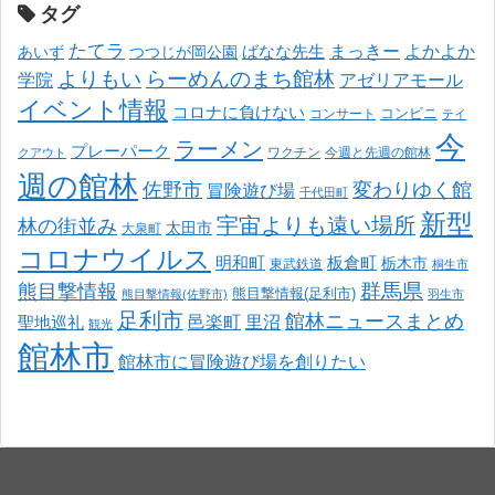
タグ
たてラ
まっきー
ばなな先生
よかよか
あいず
つつじが岡公園
よりもい
らーめんのまち館林
学院
アゼリアモール
イベント情報
コロナに負けない
コンサート
コンビニ
テイ
今
ラーメン
プレーパーク
ワクチン
今週と先週の館林
クアウト
週の館林
佐野市
変わりゆく館
冒険遊び場
千代田町
新型
宇宙よりも遠い場所
林の街並み
太田市
大泉町
コロナウイルス
明和町
板倉町
栃木市
東武鉄道
桐生市
熊目撃情報
群馬県
熊目撃情報(足利市)
熊目撃情報(佐野市)
羽生市
足利市
館林ニュースまとめ
邑楽町
里沼
聖地巡礼
観光
館林市
館林市に冒険遊び場を創りたい