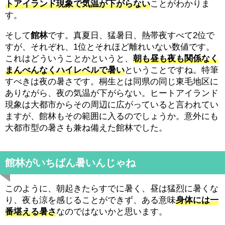
トアイランド現象で気温が下がらない
ことがわかりま
す。
そして
館林
です。真夏日、猛暑日、熱帯夜すべて2位で
すが、それぞれ、1位とそれほど離れいない数値です。
これはどういうことかというと、
朝も昼も夜も関係なく
まんべんなくハイレベルで暑い
ということですね。特筆
すべきは夜の暑さです。桐生とは同県の同じ東毛地区に
ありながら、夜の気温が下がらない。ヒートアイランド
現象は大都市からその周辺に広がっていると言われてい
ますが、館林もその範囲に入るのでしょうか。意外にも
大都市型の暑さも兼ね備えた館林でした。
館林がいちばん暑いんじゃね
このように、朝起きたらすでに暑く、昼は猛烈に暑くな
り、夜も涼を感じることができず、ある意味
身体には一
番堪える暑さ
なのではないかと思います。