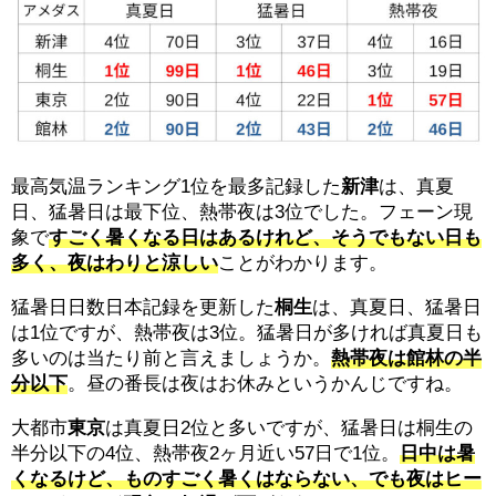
最高気温ランキング1位を最多記録した
新津
は、真夏
日、猛暑日は最下位、熱帯夜は3位でした。フェーン現
象で
すごく暑くなる日はあるけれど、そうでもない日も
多く、夜はわりと涼しい
ことがわかります。
猛暑日日数日本記録を更新した
桐生
は、真夏日、猛暑日
は1位ですが、熱帯夜は3位。猛暑日が多ければ真夏日も
多いのは当たり前と言えましょうか。
熱帯夜は館林の半
分以下
。昼の番長は夜はお休みというかんじですね。
大都市
東京
は真夏日2位と多いですが、猛暑日は桐生の
半分以下の4位、熱帯夜2ヶ月近い57日で1位。
日中は暑
くなるけど、ものすごく暑くはならない、でも夜はヒー