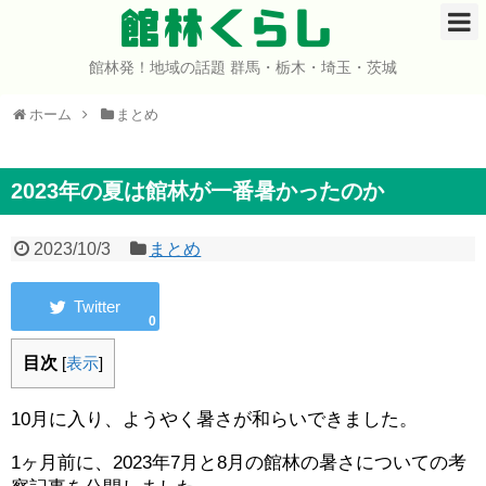
館林くらし
館林発！地域の話題 群馬・栃木・埼玉・茨城
ホーム
ホーム
まとめ
開店・閉店
イベント
2023年の夏は館林が一番暑かったのか
グルメ
2023/10/3
まとめ
ショップ
0
まとめ
目次
[
表示
]
コミュニティ
10月に入り、ようやく暑さが和らいできました。
宇宙よりも遠い場所
1ヶ月前に、2023年7月と8月の館林の暑さについての考