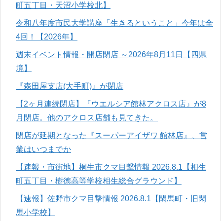
町五丁目・天沼小学校北】
令和八年度市民大学講座「生きるということ」今年は全
4回！【2026年】
週末イベント情報・開店閉店 ～2026年8月11日【四県
境】
『森田屋支店(大手町)』が閉店
【2ヶ月連続閉店】『ウエルシア館林アクロス店』が8
月閉店。他のアクロス店舗も見てきた。
閉店が延期となった『スーパーアイザワ 館林店』、営
業はいつまでか
【速報・市街地】桐生市クマ目撃情報 2026.8.1【相生
町五丁目・樹徳高等学校相生総合グラウンド】
【速報】佐野市クマ目撃情報 2026.8.1【閑馬町・旧閑
馬小学校】