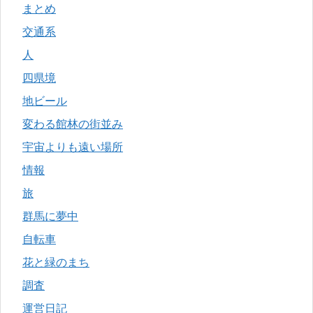
まとめ
交通系
人
四県境
地ビール
変わる館林の街並み
宇宙よりも遠い場所
情報
旅
群馬に夢中
自転車
花と緑のまち
調査
運営日記