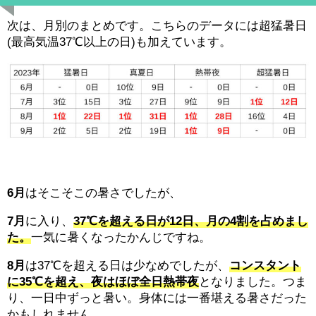
次は、月別のまとめです。こちらのデータには超猛暑日
(最高気温37℃以上の日)も加えています。
6月
はそこそこの暑さでしたが、
7月
に入り、
37℃を超える日が12日、月の4割を占めまし
た。
一気に暑くなったかんじですね。
8月
は37℃を超える日は少なめでしたが、
コンスタント
に35℃を超え、夜はほぼ全日熱帯夜
となりました。つま
り、一日中ずっと暑い。身体には一番堪える暑さだった
かもしれません。