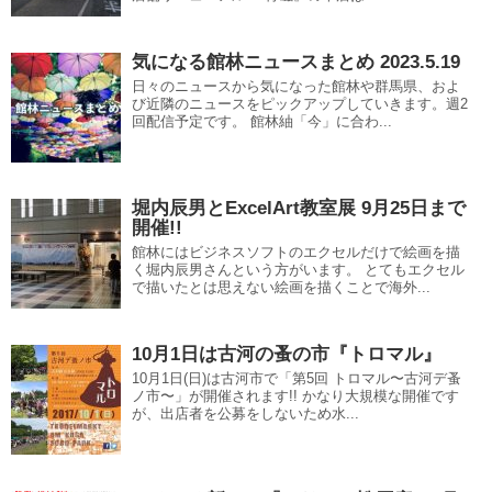
気になる館林ニュースまとめ 2023.5.19
日々のニュースから気になった館林や群馬県、およ
び近隣のニュースをピックアップしていきます。週2
回配信予定です。 館林紬「今」に合わ...
堀内辰男とExcelArt教室展 9月25日まで
開催!!
館林にはビジネスソフトのエクセルだけで絵画を描
く堀内辰男さんという方がいます。 とてもエクセル
で描いたとは思えない絵画を描くことで海外...
10月1日は古河の蚤の市『トロマル』
10月1日(日)は古河市で「第5回 トロマル〜古河デ蚤
ノ市〜」が開催されます!! かなり大規模な開催です
が、出店者を公募をしないため水...