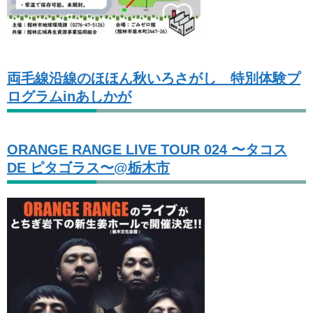
両毛線沿線のほほん秋いろさがし 特別体験プ
ログラムinあしかが
ORANGE RANGE LIVE TOUR 024 〜タコス
DE ピタゴラス〜@栃木市