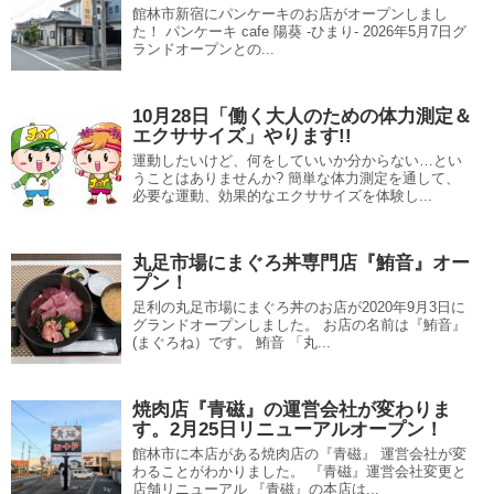
館林市新宿にパンケーキのお店がオープンしまし
た！ パンケーキ cafe 陽葵 -ひまり- 2026年5月7日グ
ランドオープンとの...
10月28日「働く大人のための体力測定＆
エクササイズ」やります!!
運動したいけど、何をしていいか分からない…とい
うことはありませんか? 簡単な体力測定を通して、
必要な運動、効果的なエクササイズを体験し...
丸足市場にまぐろ丼専門店『鮪音』オー
プン！
足利の丸足市場にまぐろ丼のお店が2020年9月3日に
グランドオープンしました。 お店の名前は『鮪音』
(まぐろね）です。 鮪音 「丸...
焼肉店『青磁』の運営会社が変わりま
す。2月25日リニューアルオープン！
館林市に本店がある焼肉店の『青磁』 運営会社が変
わることがわかりました。 『青磁』運営会社変更と
店舗リニューアル 『青磁』の本店は...