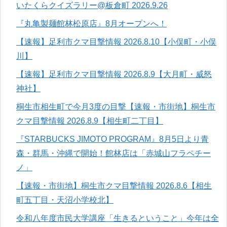
いたくらクイズラリー@板倉町 2026.9.26
『丸亀製麺館林松原店』8月オープンへ！
【速報】足利市クマ目撃情報 2026.8.10【小俣町・小俣
川】
【速報】足利市クマ目撃情報 2026.8.9【大月町・威怒
神社】
桐生市相生町で今月3度の目撃【速報・市街地】桐生市
クマ目撃情報 2026.8.9【相生町二丁目】
『STARBUCKS JIMOTO PROGRAM』8月5日より青
森・群馬・沖縄で開始！館林店は「赤城山フラペチー
ノ」
【速報・市街地】桐生市クマ目撃情報 2026.8.6【相生
町五丁目・天沼小学校北】
令和八年度市民大学講座「生きるということ」今年は全