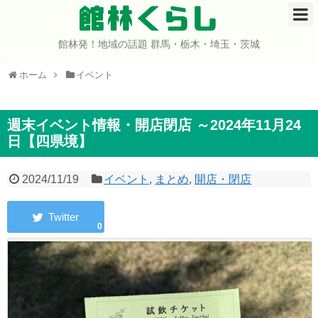
館林くらし
館林発！地域の話題 群馬・栃木・埼玉・茨城
ホーム
ホーム
イベント
開店・閉店
イベント
週末イベント情報・開店閉店 ～2024年11月24
日【四県境】
グルメ
2024/11/19
イベント
,
まとめ
,
開店・閉店
ショップ
0
まとめ
コミュニティ
宇宙よりも遠い場所