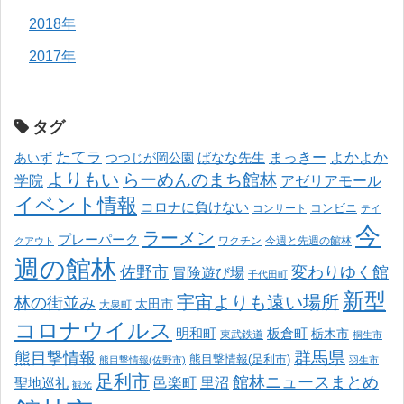
2018年
2017年
タグ
たてラ
まっきー
ばなな先生
よかよか
あいず
つつじが岡公園
よりもい
らーめんのまち館林
学院
アゼリアモール
イベント情報
コロナに負けない
コンサート
コンビニ
テイ
今
ラーメン
プレーパーク
ワクチン
今週と先週の館林
クアウト
週の館林
佐野市
変わりゆく館
冒険遊び場
千代田町
新型
宇宙よりも遠い場所
林の街並み
太田市
大泉町
コロナウイルス
明和町
板倉町
栃木市
東武鉄道
桐生市
熊目撃情報
群馬県
熊目撃情報(足利市)
熊目撃情報(佐野市)
羽生市
足利市
館林ニュースまとめ
邑楽町
里沼
聖地巡礼
観光