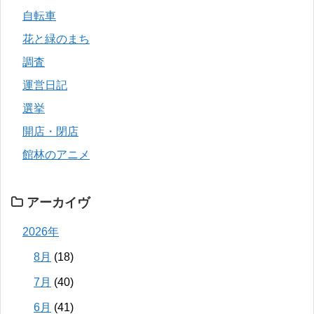
自転車
花と緑のまち
調査
運営日記
選挙
開店・閉店
館林のアニメ
アーカイヴ
2026年
8月
(18)
7月
(40)
6月
(41)