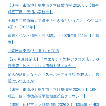
【速報・市街地】桐生市クマ目撃情報 2026.8.6【相生
町五丁目・天沼小学校北】
令和八年度市民大学講座「生きるということ」今年は全
4回！【2026年】
週末イベント情報・開店閉店 ～2026年8月11日【四県
境】
『森田屋支店(大手町)』が閉店
【2ヶ月連続閉店】『ウエルシア館林アクロス店』が8
月閉店。他のアクロス店舗も見てきた。
閉店が延期となった『スーパーアイザワ 館林店』、営
業はいつまでか
【速報・市街地】桐生市クマ目撃情報 2026.8.1【相生
町五丁目・樹徳高等学校相生総合グラウンド】
【速報】佐野市クマ目撃情報 2026.8.1【閑馬町・旧閑