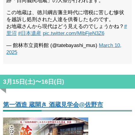
跡「日向義民地蔵」の大祭が行われます。
この地蔵は、徳川綱吉藩主時代に増税に苦しむ惨状
を越訴し処刑された人達を供養したものです。
お地蔵さんから現代はどう見えるのでしょうかね？
#
里沼
#日本遺産
pic.twitter.com/MlbFjeN3Z6
— 館林市立資料館 (@tatebayashi_mus)
March 10,
2025
3月15日(土)〜16日(日)
第一酒造 蔵開き 酒蔵見学会@佐野市