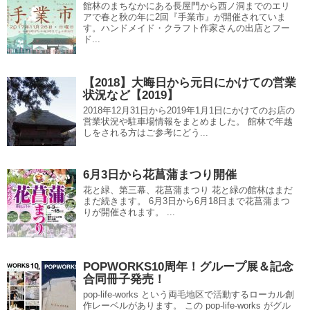
館林のまちなかにある長屋門から西ノ洞までのエリ
アで春と秋の年に2回『手業市』が開催されていま
す。ハンドメイド・クラフト作家さんの出店とフー
ド...
【2018】大晦日から元日にかけての営業
状況など【2019】
2018年12月31日から2019年1月1日にかけてのお店の
営業状況や駐車場情報をまとめました。 館林で年越
しをされる方はご参考にどう...
6月3日から花菖蒲まつり開催
花と緑、第三幕、花菖蒲まつり 花と緑の館林はまだ
まだ続きます。 6月3日から6月18日まで花菖蒲まつ
りが開催されます。 ...
POPWORKS10周年！グループ展＆記念
合同冊子発売！
pop-life-works という両毛地区で活動するローカル創
作レーベルがあります。 この pop-life-works がグル