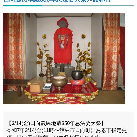
【3/14(金)日向義民地蔵350年忌法要大祭】
令和7年3/14(金)11時〜館林市日向町にある市指定史