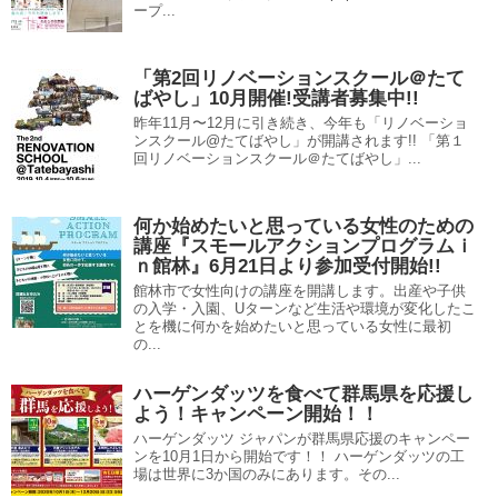
ープ...
「第2回リノベーションスクール＠たて
ばやし」10月開催!受講者募集中!!
昨年11月〜12月に引き続き、今年も「リノベーショ
ンスクール@たてばやし」が開講されます!! 「第１
回リノベーションスクール＠たてばやし」...
何か始めたいと思っている女性のための
講座『スモールアクションプログラムｉ
ｎ館林』6月21日より参加受付開始!!
館林市で女性向けの講座を開講します。出産や子供
の入学・入園、Uターンなど生活や環境が変化したこ
とを機に何かを始めたいと思っている女性に最初
の...
ハーゲンダッツを食べて群馬県を応援し
よう！キャンペーン開始！！
ハーゲンダッツ ジャパンが群馬県応援のキャンペー
ンを10月1日から開始です！！ ハーゲンダッツの工
場は世界に3か国のみにあります。その...