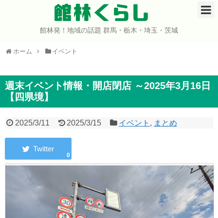
館林くらし
館林発！地域の話題 群馬・栃木・埼玉・茨城
ホーム
ホーム
イベント
開店・閉店
イベント
週末イベント情報・開店閉店 ～2025年3月16日
【四県境】
グルメ
2025/3/11
2025/3/15
イベント
,
まとめ
ショップ
0
まとめ
コミュニティ
宇宙よりも遠い場所