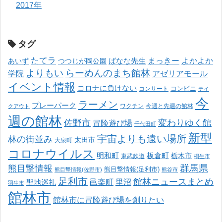
2017年
タグ
たてラ
まっきー
ばなな先生
よかよか
あいず
つつじが岡公園
よりもい
らーめんのまち館林
学院
アゼリアモール
イベント情報
コロナに負けない
コンサート
コンビニ
テイ
今
ラーメン
プレーパーク
ワクチン
今週と先週の館林
クアウト
週の館林
佐野市
変わりゆく館
冒険遊び場
千代田町
新型
宇宙よりも遠い場所
林の街並み
太田市
大泉町
コロナウイルス
明和町
板倉町
栃木市
東武鉄道
桐生市
熊目撃情報
群馬県
熊目撃情報(足利市)
熊目撃情報(佐野市)
熊谷市
足利市
館林ニュースまとめ
邑楽町
里沼
聖地巡礼
羽生市
館林市
館林市に冒険遊び場を創りたい