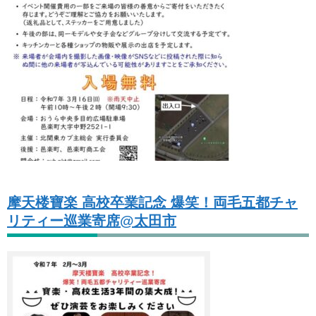
摩天楼寶楽 高校卒業記念 爆笑！両毛五都チャ
リティー巡業寄席@太田市