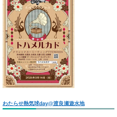
わたらせ熱気球day@渡良瀬遊水地