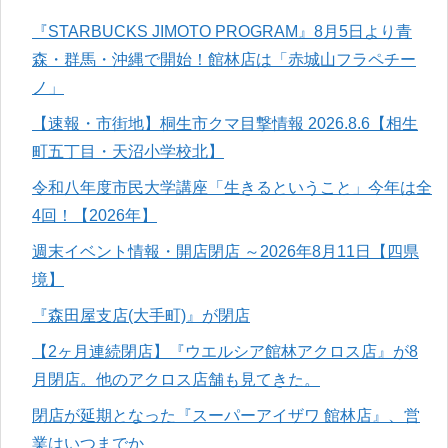
『STARBUCKS JIMOTO PROGRAM』8月5日より青
森・群馬・沖縄で開始！館林店は「赤城山フラペチー
ノ」
【速報・市街地】桐生市クマ目撃情報 2026.8.6【相生
町五丁目・天沼小学校北】
令和八年度市民大学講座「生きるということ」今年は全
4回！【2026年】
週末イベント情報・開店閉店 ～2026年8月11日【四県
境】
『森田屋支店(大手町)』が閉店
【2ヶ月連続閉店】『ウエルシア館林アクロス店』が8
月閉店。他のアクロス店舗も見てきた。
閉店が延期となった『スーパーアイザワ 館林店』、営
業はいつまでか