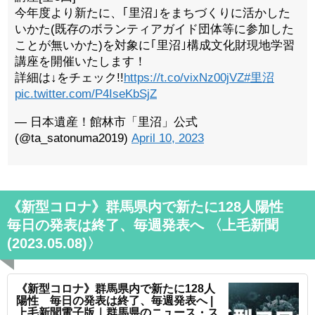
今年度より新たに、｢里沼｣をまちづくりに活かした
いかた(既存のボランティアガイド団体等に参加した
ことが無いかた)を対象に｢里沼｣構成文化財現地学習
講座を開催いたします！
詳細は↓をチェック!!
https://t.co/vixNz00jVZ
#里沼
pic.twitter.com/P4IseKbSjZ
— 日本遺産！館林市「里沼」公式
(@ta_satonuma2019)
April 10, 2023
《新型コロナ》群馬県内で新たに128人陽性
毎日の発表は終了、毎週発表へ 〈上毛新聞
(2023.05.08)〉
《新型コロナ》群馬県内で新たに128人
陽性 毎日の発表は終了、毎週発表へ |
上毛新聞電子版｜群馬県のニュース・ス