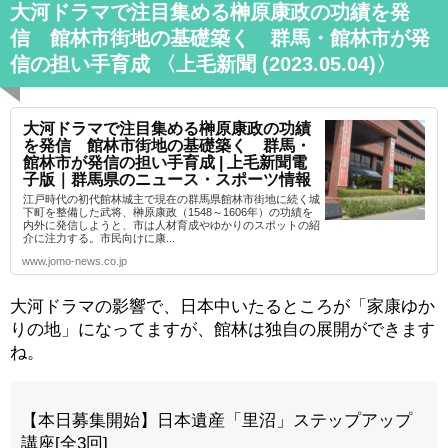
大河ドラマで注目集める榊原康政の功績を発
信 館林市街地の基礎築く 群馬・館林市が発
信の担い手育成 〈上毛新聞 (2023.05.04)〉
大河ドラマで注目集める榊原康政の功績
を発信 館林市街地の基礎築く 群馬・
館林市が発信の担い手育成 | 上毛新聞電
子版｜群馬県のニュース・スポーツ情報
江戸時代の初代館林城主で現在の群馬県館林市街地に続く城
下町を整備した武将、榊原康政（1548～1606年）の功績を
内外に発信しようと、市は人材育成やゆかりのスポットの紹
介に注力する。市民向けに康...
www.jomo-news.co.jp
大河ドラマの影響で、日本中いたるところが「家康ゆか
りの地」になってますが、館林は独自の展開ができます
ね。
【本日募集開始】日本遺産「里沼」ステップアップ
講座[全3回]