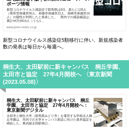
ポーツ情報
新型コロナウイルス感染症で群馬県は8日、新たに128人
（県所管保健所90人、前橋市保健所22人、高崎市保健所16
人）の陽性が判明したと発表した。 県内での感染確認は、
累計44万4814人（うち1...
www.jomo-news.co.jp
新型コロナウイルス感染症5類移行に伴い、新規感染者
数の発表は毎日から毎週へ。
桐生大、太田駅前に新キャンパス 桐丘学園、
太田市と協定 27年4月開校へ 〈東京新聞
(2023.05.08)〉
桐生大、太田駅前に新キャンパス 桐丘
学園、太田市と協定 27年4月開校へ：
東京新聞デジタル
太田市と桐生大学（群馬県みどり市）を運営する学校法人桐
丘学園は、市内での大学キャンパス新設に向けた基本協定を
締結した。東武線太田駅南口...