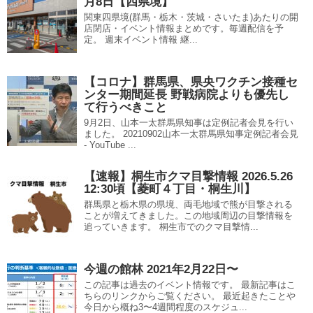
月8日【四県境】
関東四県境(群馬・栃木・茨城・さいたま)あたりの開
店閉店・イベント情報まとめです。毎週配信を予
定。 週末イベント情報 継...
【コロナ】群馬県、県央ワクチン接種セ
ンター期間延長 野戦病院よりも優先し
て行うべきこと
9月2日、山本一太群馬県知事は定例記者会見を行い
ました。 20210902山本一太群馬県知事定例記者会見
- YouTube ...
【速報】桐生市クマ目撃情報 2026.5.26
12:30頃【菱町４丁目・桐生川】
群馬県と栃木県の県境、両毛地域で熊が目撃される
ことが増えてきました。この地域周辺の目撃情報を
追っていきます。 桐生市でのクマ目撃情...
今週の館林 2021年2月22日〜
この記事は過去のイベント情報です。 最新記事はこ
ちらのリンクからご覧ください。 最近起きたことや
今日から概ね3〜4週間程度のスケジュ...