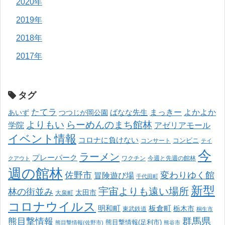
2020年
2019年
2018年
2017年
タグ
たてラ
まっきー
ばなな先生
よかよか
あいず
つつじが岡公園
よりもい
らーめんのまち館林
学院
アゼリアモール
イベント情報
コロナに負けない
コンサート
コンビニ
テイ
今
ラーメン
プレーパーク
ワクチン
今週と先週の館林
クアウト
週の館林
佐野市
変わりゆく館
冒険遊び場
千代田町
新型
宇宙よりも遠い場所
林の街並み
太田市
大泉町
コロナウイルス
明和町
板倉町
栃木市
東武鉄道
桐生市
熊目撃情報
群馬県
熊目撃情報(足利市)
熊目撃情報(佐野市)
熊谷市