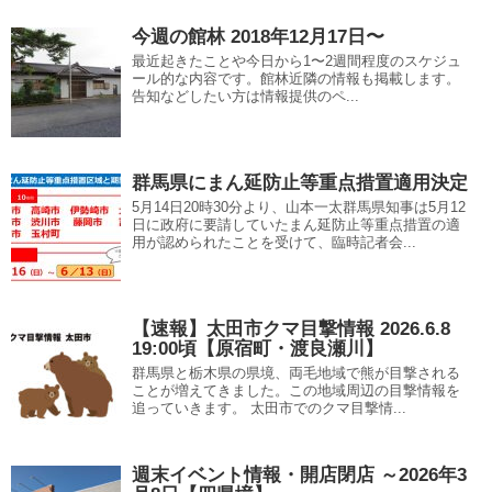
今週の館林 2018年12月17日〜
最近起きたことや今日から1〜2週間程度のスケジュ
ール的な内容です。館林近隣の情報も掲載します。
告知などしたい方は情報提供のペ...
群馬県にまん延防止等重点措置適用決定
5月14日20時30分より、山本一太群馬県知事は5月12
日に政府に要請していたまん延防止等重点措置の適
用が認められたことを受けて、臨時記者会...
【速報】太田市クマ目撃情報 2026.6.8
19:00頃【原宿町・渡良瀬川】
群馬県と栃木県の県境、両毛地域で熊が目撃される
ことが増えてきました。この地域周辺の目撃情報を
追っていきます。 太田市でのクマ目撃情...
週末イベント情報・開店閉店 ～2026年3