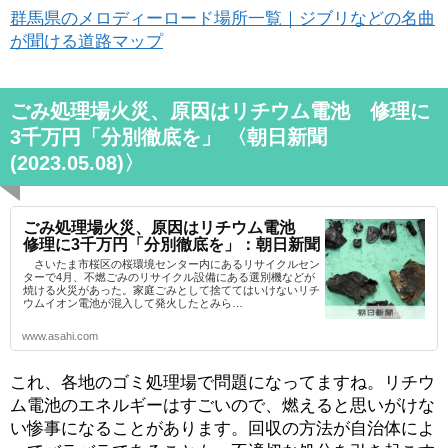
群馬県のメロディーロード場所一覧｜ジブリなどの名曲
が聞ける道路マップ
ごみ処理場火災、原因はリチウム電池 修理に
3千万円「分別徹底を」 〈朝日新聞
(2023.05.08)〉
ごみ処理場火災、原因はリチウム電池
修理に3千万円「分別徹底を」：朝日新聞
さいたま市桜区の桜環境センター内にあるリサイクルセン
ターで4月、不燃ごみのリサイクル設備にある選別機などが
焼ける火災があった。家庭ごみとして捨ててはいけないリチ
ウムイオン電池が混入して発火したとみら…
www.asahi.com
これ、各地のゴミ処理場で問題になってますね。リチウ
ム電池のエネルギーはすごいので、燃えると思いがけな
い惨事になることがあります。回収の方法が自治体によ