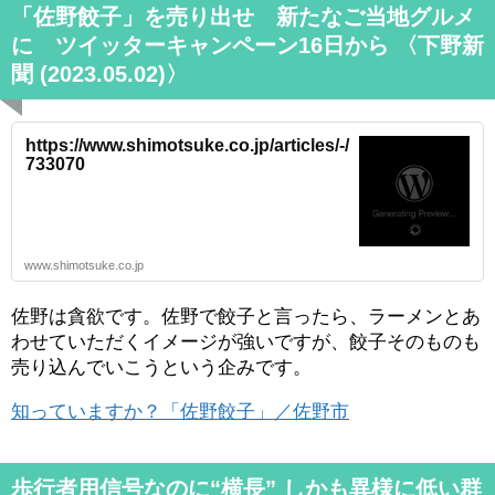
「佐野餃子」を売り出せ 新たなご当地グルメ
に ツイッターキャンペーン16日から 〈下野新
聞 (2023.05.02)〉
https://www.shimotsuke.co.jp/articles/-/
733070
www.shimotsuke.co.jp
佐野は貪欲です。佐野で餃子と言ったら、ラーメンとあ
わせていただくイメージが強いですが、餃子そのものも
売り込んでいこうという企みです。
知っていますか？「佐野餃子」／佐野市
歩行者用信号なのに“横長” しかも異様に低い群