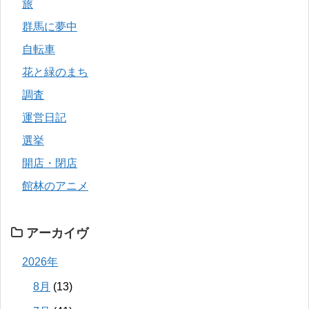
旅
群馬に夢中
自転車
花と緑のまち
調査
運営日記
選挙
開店・閉店
館林のアニメ
アーカイヴ
2026年
8月
(13)