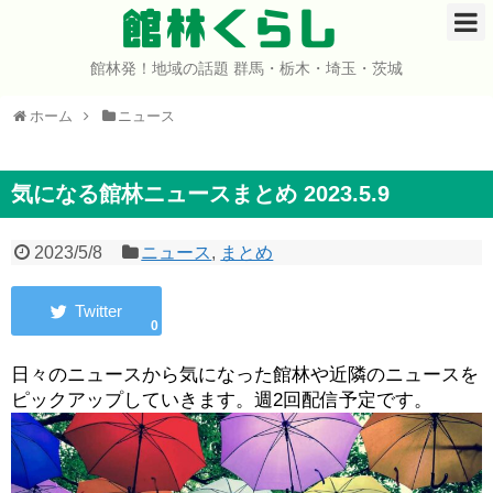
館林くらし
館林発！地域の話題 群馬・栃木・埼玉・茨城
ホーム
ホーム
ニュース
開店・閉店
イベント
気になる館林ニュースまとめ 2023.5.9
グルメ
2023/5/8
ニュース
,
まとめ
ショップ
0
まとめ
日々のニュースから気になった館林や近隣のニュースを
ピックアップしていきます。週2回配信予定です。
コミュニティ
宇宙よりも遠い場所