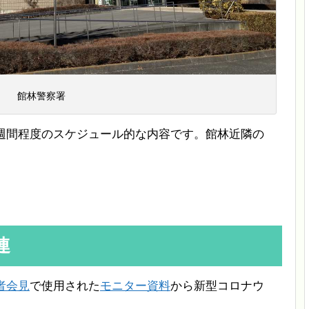
館林警察署
4週間程度のスケジュール的な内容です。館林近隣の
連
者会見
で使用された
モニター資料
から新型コロナウ