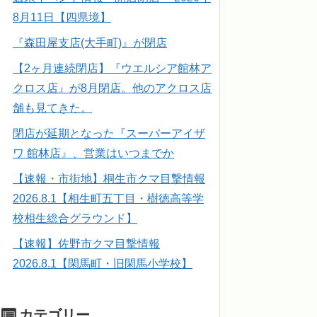
8月11日【四県境】
『森田屋支店(大手町)』が閉店
【2ヶ月連続閉店】『ウエルシア館林ア
クロス店』が8月閉店。他のアクロス店
舗も見てきた。
閉店が延期となった『スーパーアイザ
ワ 館林店』、営業はいつまでか
【速報・市街地】桐生市クマ目撃情報
2026.8.1【相生町五丁目・樹徳高等学
校相生総合グラウンド】
【速報】佐野市クマ目撃情報
2026.8.1【閑馬町・旧閑馬小学校】
カテゴリー