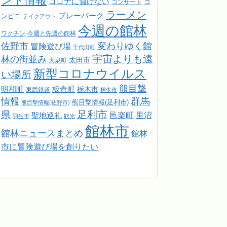
ント情報
コロナに負けない
コンサート
コ
ラーメン
プレーパーク
ンビニ
テイクアウト
今週の館林
ワクチン
今週と先週の館林
佐野市
変わりゆく館
冒険遊び場
千代田町
宇宙よりも遠
林の街並み
太田市
大泉町
新型コロナウイルス
い場所
熊目撃
明和町
板倉町
栃木市
東武鉄道
桐生市
情報
群馬
熊目撃情報(足利市)
熊目撃情報(佐野市)
足利市
県
邑楽町
里沼
聖地巡礼
羽生市
観光
館林市
館林ニュースまとめ
館林
市に冒険遊び場を創りたい