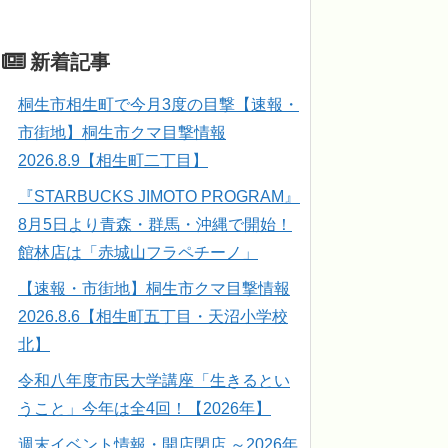
新着記事
桐生市相生町で今月3度の目撃【速報・
市街地】桐生市クマ目撃情報
2026.8.9【相生町二丁目】
『STARBUCKS JIMOTO PROGRAM』
8月5日より青森・群馬・沖縄で開始！
館林店は「赤城山フラペチーノ」
【速報・市街地】桐生市クマ目撃情報
2026.8.6【相生町五丁目・天沼小学校
北】
令和八年度市民大学講座「生きるとい
うこと」今年は全4回！【2026年】
週末イベント情報・開店閉店 ～2026年