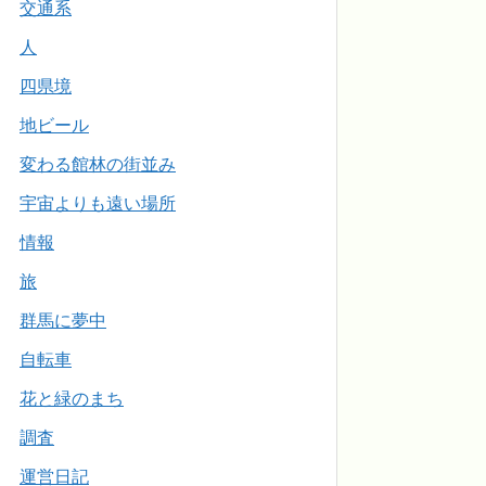
交通系
人
四県境
地ビール
変わる館林の街並み
宇宙よりも遠い場所
情報
旅
群馬に夢中
自転車
花と緑のまち
調査
運営日記