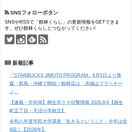
SNSフォローボタン
SNSやRSSで「館林くらし」の更新情報をGETできま
す。ぜひ館林くらしとつながってください!
新着記事
『STARBUCKS JIMOTO PROGRAM』8月5日より青
森・群馬・沖縄で開始！館林店は「赤城山フラペチー
ノ」
【速報・市街地】桐生市クマ目撃情報 2026.8.6【相生
町五丁目・天沼小学校北】
令和八年度市民大学講座「生きるということ」今年は全
4回！【2026年】