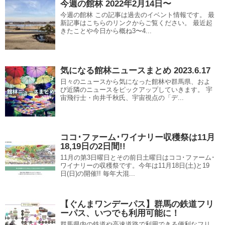
今週の館林 2022年2月14日〜
今週の館林 この記事は過去のイベント情報です。 最
新記事はこちらのリンクからご覧ください。 最近起
きたことや今日から概ね3〜4...
気になる館林ニュースまとめ 2023.6.17
日々のニュースから気になった館林や群馬県、およ
び近隣のニュースをピックアップしていきます。 宇
宙飛行士・向井千秋氏、宇宙視点の「デ...
ココ･ファーム･ワイナリー収穫祭は11月
18,19日の2日間!!
11月の第3日曜日とその前日土曜日はココ･ファーム･
ワイナリーの収穫祭です。今年は11月18日(土)と19
日(日)の開催!! 毎年大混...
【ぐんまワンデーパス】群馬の鉄道フリ
ーパス、いつでも利用可能に！
群馬県内の鉄道や高速道路で利用できる便利なフリ