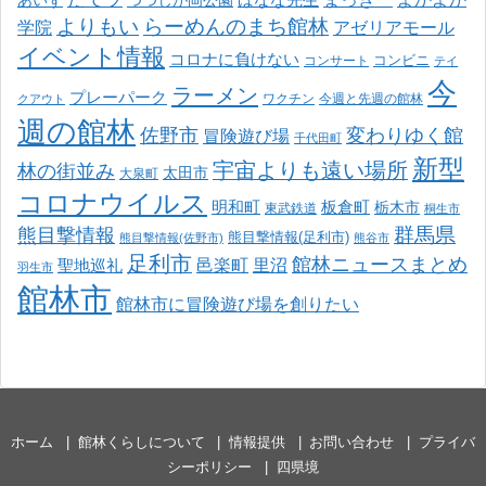
あいず
つつじが岡公園
よりもい
らーめんのまち館林
学院
アゼリアモール
イベント情報
コロナに負けない
コンサート
コンビニ
テイ
今
ラーメン
プレーパーク
ワクチン
今週と先週の館林
クアウト
週の館林
佐野市
変わりゆく館
冒険遊び場
千代田町
新型
宇宙よりも遠い場所
林の街並み
太田市
大泉町
コロナウイルス
明和町
板倉町
栃木市
東武鉄道
桐生市
熊目撃情報
群馬県
熊目撃情報(足利市)
熊目撃情報(佐野市)
熊谷市
足利市
館林ニュースまとめ
邑楽町
里沼
聖地巡礼
羽生市
館林市
館林市に冒険遊び場を創りたい
ホーム
館林くらしについて
情報提供
お問い合わせ
プライバ
シーポリシー
四県境