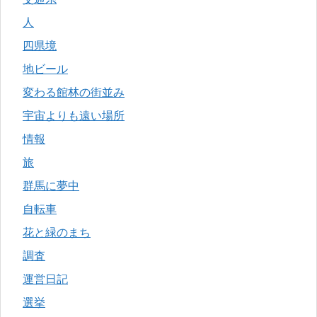
人
四県境
地ビール
変わる館林の街並み
宇宙よりも遠い場所
情報
旅
群馬に夢中
自転車
花と緑のまち
調査
運営日記
選挙