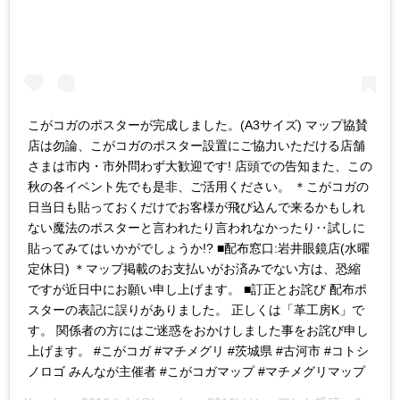
こがコガのポスターが完成しました。(A3サイズ) マップ協賛
店は勿論、こがコガのポスター設置にご協力いただける店舗
さまは市内・市外問わず大歓迎です! 店頭での告知また、この
秋の各イベント先でも是非、ご活用ください。 ＊こがコガの
日当日も貼っておくだけでお客様が飛び込んで来るかもしれ
ない魔法のポスターと言われたり言われなかったり‥試しに
貼ってみてはいかがでしょうか!? ■配布窓口:岩井眼鏡店(水曜
定休日) ＊マップ掲載のお支払いがお済みでない方は、恐縮
ですが近日中にお願い申し上げます。 ■訂正とお詫び 配布ポ
スターの表記に誤りがありました。 正しくは「革工房K」で
す。 関係者の方にはご迷惑をおかけしました事をお詫び申し
上げます。 #こがコガ #マチメグリ #茨城県 #古河市 #コトシ
ノロゴ みんなが主催者 #こがコガマップ #マチメグリマップ