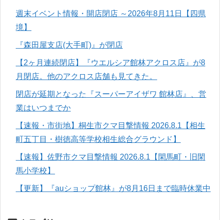
週末イベント情報・開店閉店 ～2026年8月11日【四県
境】
『森田屋支店(大手町)』が閉店
【2ヶ月連続閉店】『ウエルシア館林アクロス店』が8
月閉店。他のアクロス店舗も見てきた。
閉店が延期となった『スーパーアイザワ 館林店』、営
業はいつまでか
【速報・市街地】桐生市クマ目撃情報 2026.8.1【相生
町五丁目・樹徳高等学校相生総合グラウンド】
【速報】佐野市クマ目撃情報 2026.8.1【閑馬町・旧閑
馬小学校】
【更新】『auショップ館林』が8月16日まで臨時休業中