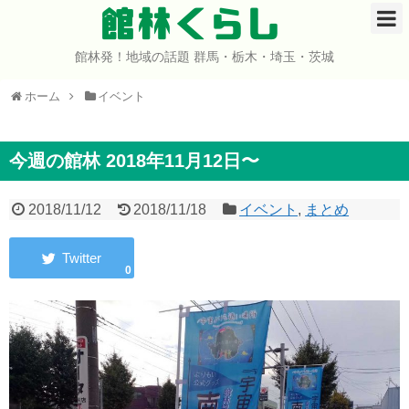
館林くらし
館林発！地域の話題 群馬・栃木・埼玉・茨城
ホーム
ホーム
イベント
開店・閉店
イベント
今週の館林 2018年11月12日〜
グルメ
2018/11/12
2018/11/18
イベント
,
まとめ
ショップ
0
まとめ
コミュニティ
宇宙よりも遠い場所