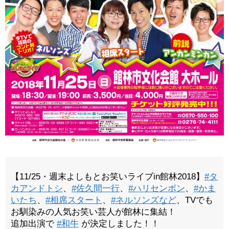
【11/25・週末よしもとお笑いライブin館林2018】
#タ
カアンドトシ
、
#佐久間一行
、
#ハリセンボン
、
#かま
いたち
、
#相席スタート
、
#ネルソンズなど
、TVでも
お馴染みの人気お笑い芸人が館林に集結！
追加出演で
#和牛
が決定しました！！