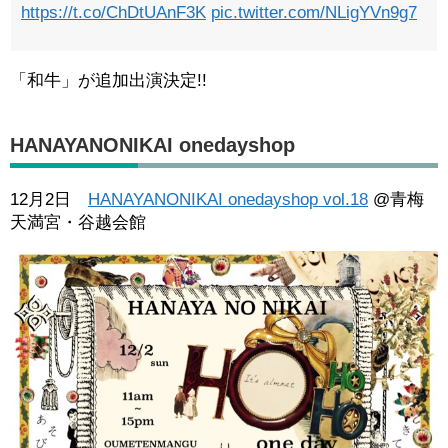
https://t.co/ChDtUAnF3K
pic.twitter.com/NLigYVn9g7
「和牛」が追加出演決定!!
HANAYANONIKAI onedayshop
12月2日
HANAYANONIKAI onedayshop vol.18
@青梅
天満宮・谷越会館