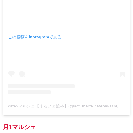
この投稿をInstagramで見る
cafe×マルシェ【まるフェ館林】(@act_marfe_tatebayashi)がシェアした投稿
月1マルシェ