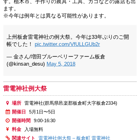
す。植木市、手作りの農具・工具、カゴなどの露店も出
ます。
※今年は例年とは異なる可能性があります。
上州板倉雷電神社の例大祭。今年は33年ぶりのご開
帳でした！
pic.twitter.com/VfULLGUb2r
— 金さん/増田ブルーベリーファーム板倉
(@kinsan_desu)
May 5, 2018
雷電神社例大祭
場所
雷電神社(群馬県邑楽郡板倉町大字板倉2334)
開催日
5月1日〜5日
開催時間
9:00-16:30
料金
入場無料
関連サイト
雷電神社例大祭 – 板倉町
雷電神社