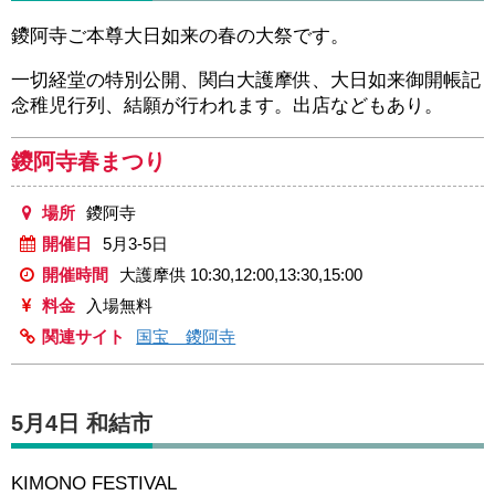
鑁阿寺ご本尊大日如来の春の大祭です。
一切経堂の特別公開、関白大護摩供、大日如来御開帳記
念稚児行列、結願が行われます。出店などもあり。
鑁阿寺春まつり
場所
鑁阿寺
開催日
5月3-5日
開催時間
大護摩供 10:30,12:00,13:30,15:00
料金
入場無料
関連サイト
国宝 鑁阿寺
5月4日 和結市
KIMONO FESTIVAL