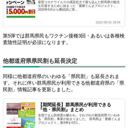
新型コロナウイルスの感染拡大で落ち込んだ群馬県の観光
を応援するために始まった「愛郷ぐんまプロジェクト」、
2020年6月から断続的に実...
2022-05-01 18:54
第5弾では群馬県民もワクチン接種3回・あるいは各種検
査陰性証明が必須になります。
他都道府県県民割も延長決定
同様に他都道府県のいわゆる「県民割」も延長されま
す。それに伴い群馬県民が利用できる他都道府県の「県
民割」情報記事を更新しました。
【期間延長】群馬県民が利用できる
『他・県民割』まとめ
全国でまん防措置が解かれ、それぞれの都道府県でいわゆ
る「県民割」事業が始まりました。 群馬県は「愛郷ぐんま
プロジェクト」第4弾を4月1...