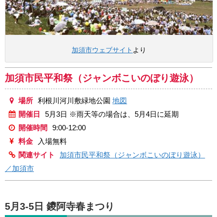
加須市ウェブサイト
より
加須市民平和祭（ジャンボこいのぼり遊泳）
場所
利根川河川敷緑地公園
地図
開催日
5月3日 ※雨天等の場合は、5月4日に延期
開催時間
9:00-12:00
料金
入場無料
関連サイト
加須市民平和祭（ジャンボこいのぼり遊泳）
／加須市
5月3-5日 鑁阿寺春まつり