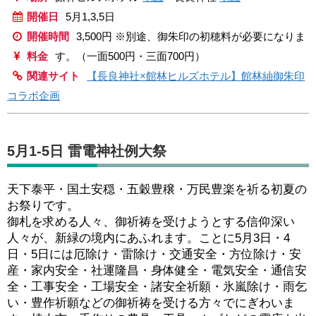
開催日
5月1,3,5日
開催時間
3,500円 ※別途、御朱印の初穂料が必要になりま
料金
す。（一面500円・三面700円）
関連サイト
【長良神社×館林ヒルズホテル】館林紬御朱印
コラボ企画
5月1-5日 雷電神社例大祭
天下泰平・国土安穏・五穀豊穣・万民豊楽を祈る初夏の
お祭りです。
御札を求める人々、御祈祷を受けようとする信仰深い
人々が、新緑の境内にあふれます。ことに5月3日・4
日・5日には厄除け・雷除け・交通安全・方位除け・安
産・家内安全・社運隆昌・身体健全・電気安全・通信安
全・工事安全・工場安全・諸安全祈願・氷嵐除け・雨乞
い・豊作祈願などの御祈祷を受ける方々でにぎわいま