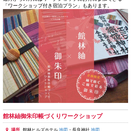
「ワークショップ付き宿泊プラン」もあります。
館林紬御朱印帳づくりワークショップ
場所
館林ヒルズホテル
地図
・長良神社
地図