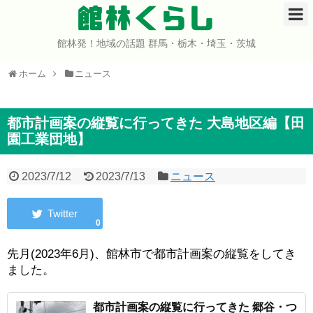
館林くらし
館林発！地域の話題 群馬・栃木・埼玉・茨城
ホーム
ホーム
ニュース
開店・閉店
イベント
都市計画案の縦覧に行ってきた 大島地区編【田
園工業団地】
グルメ
2023/7/12
2023/7/13
ニュース
ショップ
0
まとめ
先月(2023年6月)、館林市で都市計画案の縦覧をしてき
コミュニティ
ました。
宇宙よりも遠い場所
都市計画案の縦覧に行ってきた 郷谷・つ