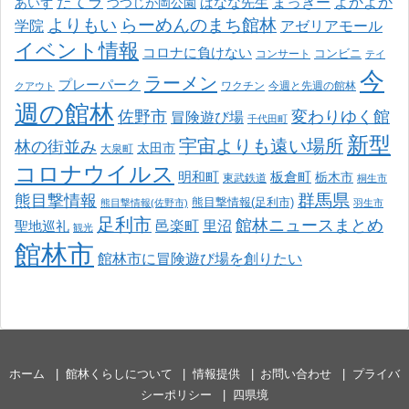
たてラ
まっきー
ばなな先生
よかよか
あいず
つつじが岡公園
よりもい
らーめんのまち館林
学院
アゼリアモール
イベント情報
コロナに負けない
コンサート
コンビニ
テイ
今
ラーメン
プレーパーク
ワクチン
今週と先週の館林
クアウト
週の館林
佐野市
変わりゆく館
冒険遊び場
千代田町
新型
宇宙よりも遠い場所
林の街並み
太田市
大泉町
コロナウイルス
明和町
板倉町
栃木市
東武鉄道
桐生市
熊目撃情報
群馬県
熊目撃情報(足利市)
熊目撃情報(佐野市)
羽生市
足利市
館林ニュースまとめ
邑楽町
里沼
聖地巡礼
観光
館林市
館林市に冒険遊び場を創りたい
ホーム
館林くらしについて
情報提供
お問い合わせ
プライバ
シーポリシー
四県境