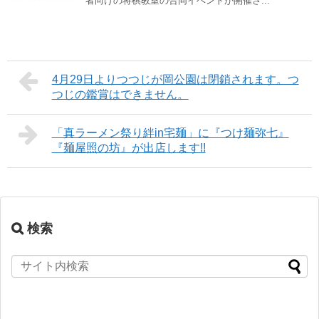
者向けの将棋教室の合同イベントが開催さ...
4月29日よりつつじが岡公園は閉鎖されます。つ
つじの鑑賞はできません。
「真ラーメン祭り絆in宅麺」に『つけ麺弥七』
『麺屋照の坊』が出店します!!
検索