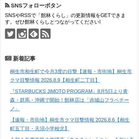
SNSフォローボタン
SNSやRSSで「館林くらし」の更新情報をGETできま
す。ぜひ館林くらしとつながってください!
新着記事
桐生市相生町で今月3度の目撃【速報・市街地】桐生市
クマ目撃情報 2026.8.9【相生町二丁目】
『STARBUCKS JIMOTO PROGRAM』8月5日より青
森・群馬・沖縄で開始！館林店は「赤城山フラペチー
ノ」
【速報・市街地】桐生市クマ目撃情報 2026.8.6【相生
町五丁目・天沼小学校北】