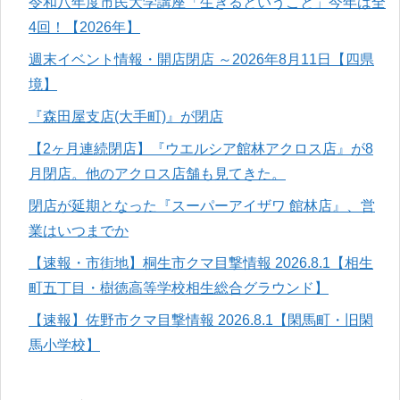
令和八年度市民大学講座「生きるということ」今年は全
4回！【2026年】
週末イベント情報・開店閉店 ～2026年8月11日【四県
境】
『森田屋支店(大手町)』が閉店
【2ヶ月連続閉店】『ウエルシア館林アクロス店』が8
月閉店。他のアクロス店舗も見てきた。
閉店が延期となった『スーパーアイザワ 館林店』、営
業はいつまでか
【速報・市街地】桐生市クマ目撃情報 2026.8.1【相生
町五丁目・樹徳高等学校相生総合グラウンド】
【速報】佐野市クマ目撃情報 2026.8.1【閑馬町・旧閑
馬小学校】