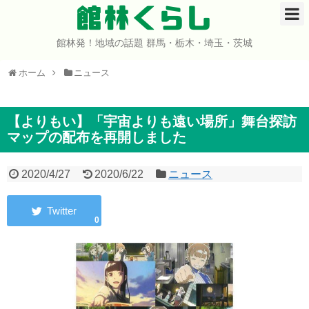
館林くらし
館林発！地域の話題 群馬・栃木・埼玉・茨城
ホーム
ホーム
ニュース
開店・閉店
イベント
【よりもい】「宇宙よりも遠い場所」舞台探訪
マップの配布を再開しました
グルメ
2020/4/27
2020/6/22
ニュース
ショップ
0
まとめ
コミュニティ
宇宙よりも遠い場所