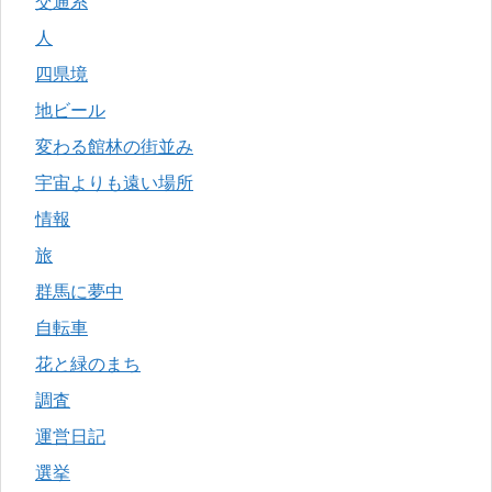
交通系
人
四県境
地ビール
変わる館林の街並み
宇宙よりも遠い場所
情報
旅
群馬に夢中
自転車
花と緑のまち
調査
運営日記
選挙