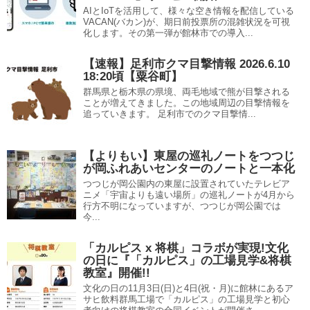
AIとIoTを活用して、様々な空き情報を配信している
VACAN(バカン)が、期日前投票所の混雑状況を可視
化します。その第一弾が館林市での導入...
【速報】足利市クマ目撃情報 2026.6.10
18:20頃【粟谷町】
群馬県と栃木県の県境、両毛地域で熊が目撃される
ことが増えてきました。この地域周辺の目撃情報を
追っていきます。 足利市でのクマ目撃情...
【よりもい】東屋の巡礼ノートをつつじ
が岡ふれあいセンターのノートと一本化
つつじが岡公園内の東屋に設置されていたテレビア
ニメ「宇宙よりも遠い場所」の巡礼ノートが4月から
行方不明になっていますが、つつじが岡公園では
今...
「カルピス x 将棋」コラボが実現!文化
の日に『「カルピス」の工場見学&将棋
教室』開催!!
文化の日の11月3日(日)と4日(祝・月)に館林にあるア
サヒ飲料群馬工場で「カルピス」の工場見学と初心