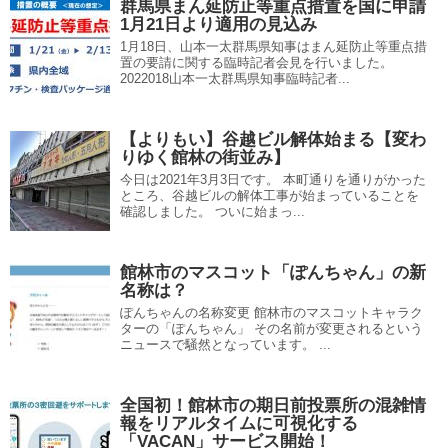
群馬県まん延防止等重点措置を国に申請
1月21日より適用の見込み
1月18日、山本一太群馬県知事はまん延防止等重点措
置の要請に関する臨時記者会見を行いました。
2022018山本一太群馬県知事臨時記者...
【よりもい】谷越ビル解体始まる【変わ
りゆく館林の街並み】
今日は2021年3月3日です。 本町通りを通りがかった
ところ、谷越ビルの解体工事が始まっていることを
確認しました。 ついに始まっ...
館林市のマスコット「ぽんちゃん」の新
名称は？
ぽんちゃんの名称変更 館林市のマスコットキャラク
ターの「ぽんちゃん」 その名前が変更されるという
ニュースで騒然となっています。 ...
全国初！館林市の期日前投票所の混雑情
報をリアルタイムに可視化する
「VACAN」サービス開始！