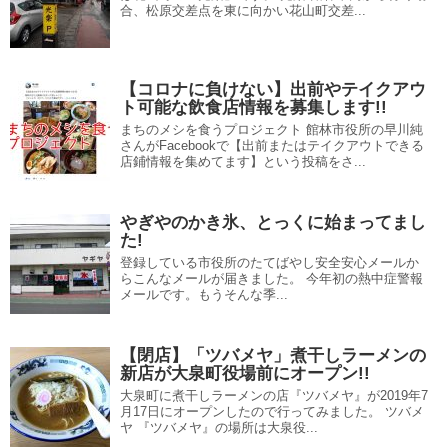
合、松原交差点を東に向かい花山町交差...
【コロナに負けない】出前やテイクアウ
ト可能な飲食店情報を募集します!!
まちのメシを食うプロジェクト 館林市役所の早川純
さんがFacebookで【出前またはテイクアウトできる
店鋪情報を集めてます】という投稿をさ...
やぎやのかき氷、とっくに始まってまし
た!
登録している市役所のたてばやし安全安心メールか
らこんなメールが届きました。 今年初の熱中症警報
メールです。もうそんな季...
【閉店】「ツバメヤ」煮干しラーメンの
新店が大泉町役場前にオープン!!
大泉町に煮干しラーメンの店『ツバメヤ』が2019年7
月17日にオープンしたので行ってみました。 ツバメ
ヤ 『ツバメヤ』の場所は大泉役...