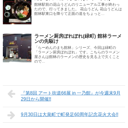
館林駅前の花山うどんのリニューアル工事が終わっ
たので、行ってきました。 花山うどん 花山うどんは
館林駅東口を降りて正面の道をちょっと...
ラーメン厨房ぽれぽれ(緑町) 館林ラーメ
ンの先駆け
「らーめんのまち館林」シリーズ、今回は緑町の
「ラーメン厨房ぽれぽれ」です。こちらのラーメン
屋さんは館林のラーメンの歴史を見る上で欠くこと
ので...
『第8回 アート街道66展 in 一乃館』が今週末9月
29日から開催!!
9月30日は大泉町で町発足60周年記念花火大会!!