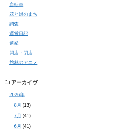
自転車
花と緑のまち
調査
運営日記
選挙
開店・閉店
館林のアニメ
アーカイヴ
2026年
8月
(13)
7月
(41)
6月
(41)