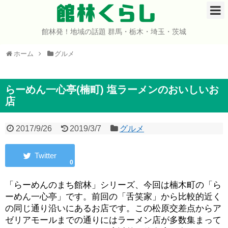
館林くらし
館林発！地域の話題 群馬・栃木・埼玉・茨城
ホーム
ホーム
グルメ
開店・閉店
イベント
らーめん一心亭(楠町) 塩ラーメンのおいしいお
店
グルメ
2017/9/26
2019/3/7
グルメ
ショップ
0
まとめ
「らーめんのまち館林」シリーズ、今回は楠木町の「ら
コミュニティ
ーめん一心亭」です。前回の「舌笑家」から比較的近く
の同じ通り沿いにあるお店です。この松原交差点からア
宇宙よりも遠い場所
ゼリアモールまでの通りにはラーメン店が多数集まって