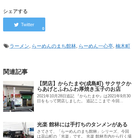
シェアする
0
ラーメン
,
らーめんのまち館林
,
らーめん一心亭
,
楠木町
関連記事
【閉店】からたまや(成島町) サクサクか
らあげとふわふわ厚焼き玉子のお店
2021年10月28日追記 『からたまや』は2021年9月30
日をもって閉店しました。 追記ここまで 今回...
光楽 館林には手打ちのタンメンがある
さてさて、「らーめんのまち館林」シリーズ、今回
は花山町の「光楽」です。 光楽 館林市内から行く場