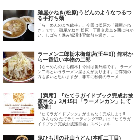
麺屋かねき(松原)うどんのようなつるつ
る手打ち麺
「らーめんのまち館林」、今回は松原の「麺屋かね
き」です。 麺屋かねき 松原一丁目交差点を西に向か
い、しばらく進み城沼体育館前を過ぎ、...
ラーメン二郎栃木街道店(壬生町) 館林か
ら一番近い本物の二郎
【らーめんのまち館林】今回は番外編です。 ラーメ
ン二郎というラーメン屋さんがあります。ご存知の
方も多いと思いますが、非常に独特のラーメ...
【満席】『たてラガイドブック完成お披
露目会』3月15日「ラーメンカン」にて
開催!!
『たてラガイドブック』がまもなく完成します!!
「みんなの たてラミーティング#03」は『たてラガ
イドブック完成お披露目会』スペシャル...
鬼ひも川の花山うどん(本町二丁目)