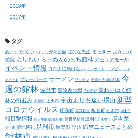
2018年
2017年
タグ
たてラ
まっきー
ばなな先生
よかよか
あいず
つつじが岡公園
よりもい
らーめんのまち館林
学院
アゼリアモール
イベント情報
コロナに負けない
コンサート
コンビニ
テイ
今
ラーメン
プレーパーク
ワクチン
今週と先週の館林
クアウト
週の館林
佐野市
変わりゆく館
冒険遊び場
千代田町
新型
宇宙よりも遠い場所
林の街並み
太田市
大泉町
コロナウイルス
明和町
板倉町
栃木市
東武鉄道
桐生市
熊目撃情報
群馬県
熊目撃情報(足利市)
熊目撃情報(佐野市)
熊谷市
足利市
館林ニュースまとめ
邑楽町
里沼
聖地巡礼
羽生市
館林市
館林市に冒険遊び場を創りたい