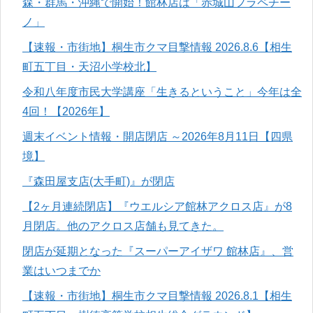
森・群馬・沖縄で開始！館林店は「赤城山フラペチー
ノ」
【速報・市街地】桐生市クマ目撃情報 2026.8.6【相生
町五丁目・天沼小学校北】
令和八年度市民大学講座「生きるということ」今年は全
4回！【2026年】
週末イベント情報・開店閉店 ～2026年8月11日【四県
境】
『森田屋支店(大手町)』が閉店
【2ヶ月連続閉店】『ウエルシア館林アクロス店』が8
月閉店。他のアクロス店舗も見てきた。
閉店が延期となった『スーパーアイザワ 館林店』、営
業はいつまでか
【速報・市街地】桐生市クマ目撃情報 2026.8.1【相生