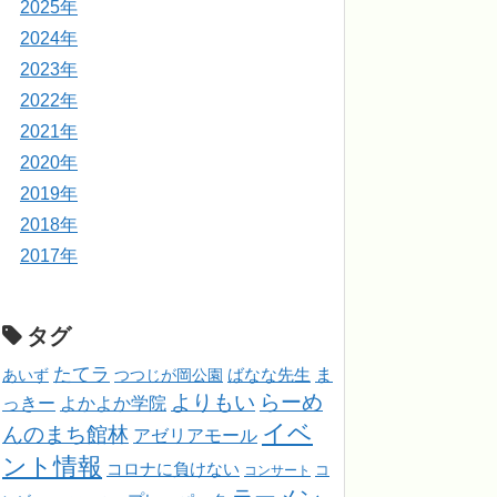
2025年
2024年
2023年
2022年
2021年
2020年
2019年
2018年
2017年
タグ
たてラ
ま
ばなな先生
あいず
つつじが岡公園
よりもい
らーめ
っきー
よかよか学院
イベ
んのまち館林
アゼリアモール
ント情報
コロナに負けない
コンサート
コ