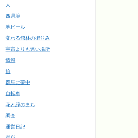
人
四県境
地ビール
変わる館林の街並み
宇宙よりも遠い場所
情報
旅
群馬に夢中
自転車
花と緑のまち
調査
運営日記
選挙