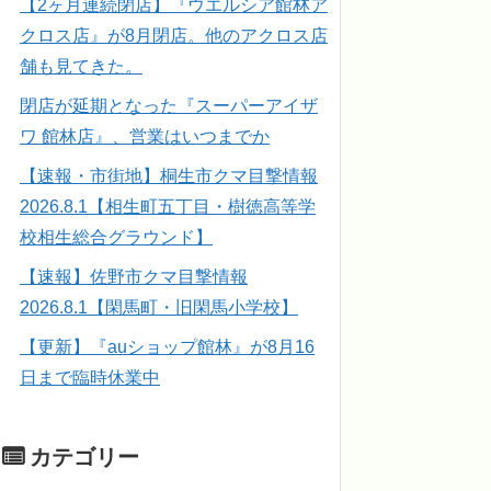
【2ヶ月連続閉店】『ウエルシア館林ア
クロス店』が8月閉店。他のアクロス店
舗も見てきた。
閉店が延期となった『スーパーアイザ
ワ 館林店』、営業はいつまでか
【速報・市街地】桐生市クマ目撃情報
2026.8.1【相生町五丁目・樹徳高等学
校相生総合グラウンド】
【速報】佐野市クマ目撃情報
2026.8.1【閑馬町・旧閑馬小学校】
【更新】『auショップ館林』が8月16
日まで臨時休業中
カテゴリー