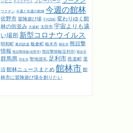
ラーメン
プレーパーク
ンビニ
テイクアウト
今週の館林
ワクチン
今週と先週の館林
佐野市
変わりゆく館
冒険遊び場
千代田町
宇宙よりも遠
林の街並み
太田市
大泉町
新型コロナウイルス
い場所
熊目撃
明和町
板倉町
栃木市
東武鉄道
桐生市
情報
熊目撃情報(足利市)
熊目撃情報(佐野市)
熊谷市
足利市
群馬県
邑楽町
里
聖地巡礼
羽生市
館林市
館林ニュースまとめ
館
沼
林市に冒険遊び場を創りたい