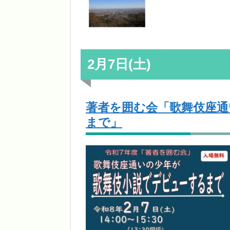
2月7日(土)
著者を囲む会「歌舞伎座通
まで」