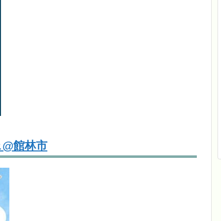
ェ@館林市