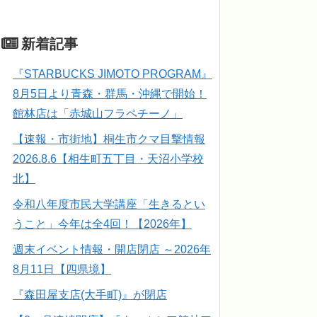
新着記事
『STARBUCKS JIMOTO PROGRAM』
8月5日より青森・群馬・沖縄で開始！
館林店は「赤城山フラペチーノ」
【速報・市街地】桐生市クマ目撃情報
2026.8.6【相生町五丁目・天沼小学校
北】
令和八年度市民大学講座「生きるとい
うこと」今年は全4回！【2026年】
週末イベント情報・開店閉店 ～2026年
8月11日【四県境】
『森田屋支店(大手町)』が閉店