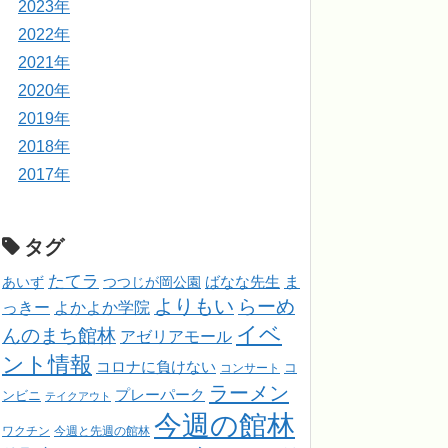
2023年
2022年
2021年
2020年
2019年
2018年
2017年
タグ
たてラ
ま
ばなな先生
あいず
つつじが岡公園
よりもい
らーめ
っきー
よかよか学院
イベ
んのまち館林
アゼリアモール
ント情報
コロナに負けない
コンサート
コ
ラーメン
プレーパーク
ンビニ
テイクアウト
今週の館林
ワクチン
今週と先週の館林