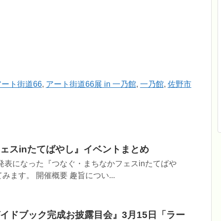
アート街道66
,
アート街道66展 in 一乃館
,
一乃館
,
佐野市
ェスinたてばやし』イベントまとめ
で発表になった『つなぐ・まちなかフェスinたてばや
ます。 開催概要 趣旨につい...
イドブック完成お披露目会』3月15日「ラー