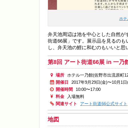
ホテ
弁天池周辺は池を中心とした自然が
街道66展」です。展示品を見るの
し、弁天池の鯉に和むのもいいと思
第8回 アート街道66展 in 一乃
場所
ホテル一乃館(佐野市出流原町126
開催日
2017年9月29日(金)〜10月1日
開催時間
10:00〜17:00
料金
入場無料
関連サイト
アート街道66公式サイト
地図