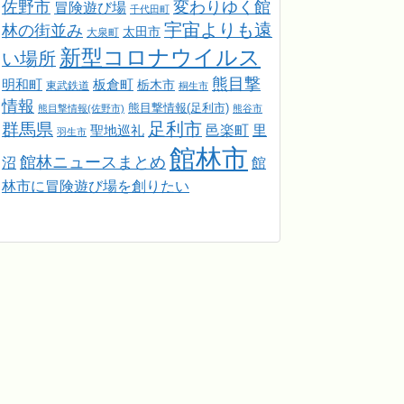
佐野市
変わりゆく館
冒険遊び場
千代田町
宇宙よりも遠
林の街並み
太田市
大泉町
新型コロナウイルス
い場所
熊目撃
明和町
板倉町
栃木市
東武鉄道
桐生市
情報
熊目撃情報(足利市)
熊目撃情報(佐野市)
熊谷市
足利市
群馬県
邑楽町
里
聖地巡礼
羽生市
館林市
館林ニュースまとめ
館
沼
林市に冒険遊び場を創りたい