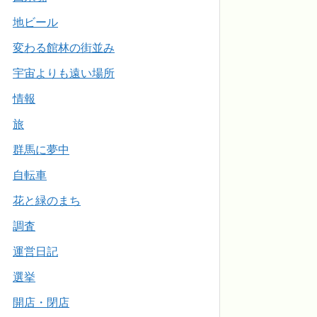
地ビール
変わる館林の街並み
宇宙よりも遠い場所
情報
旅
群馬に夢中
自転車
花と緑のまち
調査
運営日記
選挙
開店・閉店