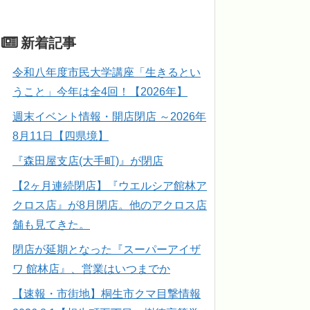
新着記事
令和八年度市民大学講座「生きるとい
うこと」今年は全4回！【2026年】
週末イベント情報・開店閉店 ～2026年
8月11日【四県境】
『森田屋支店(大手町)』が閉店
【2ヶ月連続閉店】『ウエルシア館林ア
クロス店』が8月閉店。他のアクロス店
舗も見てきた。
閉店が延期となった『スーパーアイザ
ワ 館林店』、営業はいつまでか
【速報・市街地】桐生市クマ目撃情報