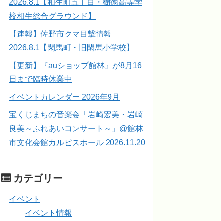
2026.8.1【相生町五丁目・樹徳高等学
校相生総合グラウンド】
【速報】佐野市クマ目撃情報
2026.8.1【閑馬町・旧閑馬小学校】
【更新】『auショップ館林』が8月16
日まで臨時休業中
イベントカレンダー 2026年9月
宝くじまちの音楽会「岩崎宏美・岩崎
良美～ふれあいコンサート～」@館林
市文化会館カルピスホール 2026.11.20
カテゴリー
イベント
イベント情報