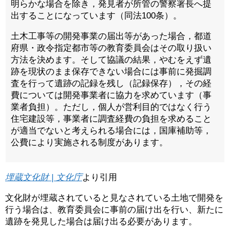
明らかな場合を除き，発見者が所管の警察署長へ提
出することになっています（同法100条）。
土木工事等の開発事業の届出等があった場合，都道
府県・政令指定都市等の教育委員会はその取り扱い
方法を決めます。そして協議の結果，やむをえず遺
跡を現状のまま保存できない場合には事前に発掘調
査を行って遺跡の記録を残し（記録保存），その経
費については開発事業者に協力を求めています（事
業者負担）。ただし，個人が営利目的ではなく行う
住宅建設等，事業者に調査経費の負担を求めること
が適当でないと考えられる場合には，国庫補助等，
公費により実施される制度があります。
埋蔵文化財 | 文化庁
より引用
文化財が埋蔵されていると見なされている土地で開発を
行う場合は、教育委員会に事前の届け出を行い、新たに
遺跡を発見した場合は届け出る必要があります。