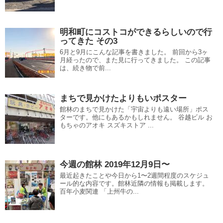
明和町にコストコができるらしいので行
ってきた その3
6月と9月にこんな記事を書きました。 前回から3ヶ
月経ったので、また見に行ってきました。 この記事
は、続き物で前...
まちで見かけたよりもいポスター
館林のまちで見かけた「宇宙よりも遠い場所」ポス
ターです。他にもあるかもしれません。 谷越ビル お
もちゃのアオキ スズキストア ...
今週の館林 2019年12月9日〜
最近起きたことや今日から1〜2週間程度のスケジュ
ール的な内容です。館林近隣の情報も掲載します。
百年小麦関連 「上州牛の...