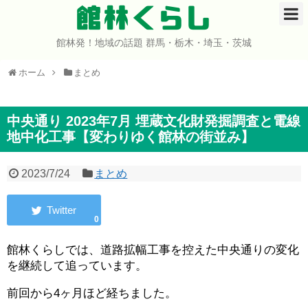
館林くらし
館林発！地域の話題 群馬・栃木・埼玉・茨城
ホーム
ホーム
まとめ
開店・閉店
イベント
中央通り 2023年7月 埋蔵文化財発掘調査と電線
地中化工事【変わりゆく館林の街並み】
グルメ
2023/7/24
まとめ
ショップ
0
まとめ
館林くらしでは、道路拡幅工事を控えた中央通りの変化
コミュニティ
を継続して追っています。
宇宙よりも遠い場所
前回から4ヶ月ほど経ちました。