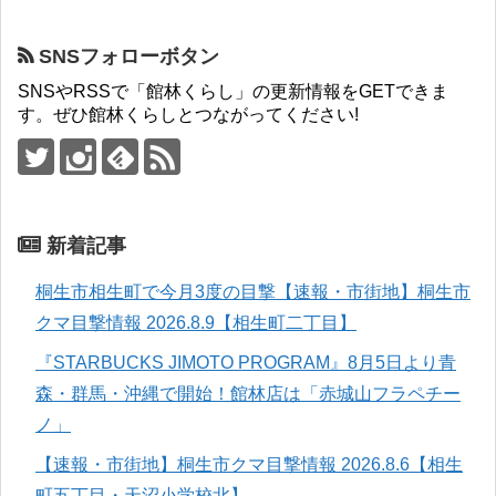
SNSフォローボタン
SNSやRSSで「館林くらし」の更新情報をGETできま
す。ぜひ館林くらしとつながってください!
新着記事
桐生市相生町で今月3度の目撃【速報・市街地】桐生市
クマ目撃情報 2026.8.9【相生町二丁目】
『STARBUCKS JIMOTO PROGRAM』8月5日より青
森・群馬・沖縄で開始！館林店は「赤城山フラペチー
ノ」
【速報・市街地】桐生市クマ目撃情報 2026.8.6【相生
町五丁目・天沼小学校北】