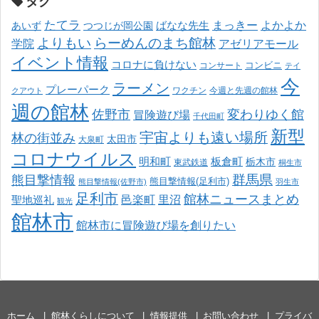
タグ
たてラ
まっきー
ばなな先生
よかよか
あいず
つつじが岡公園
よりもい
らーめんのまち館林
学院
アゼリアモール
イベント情報
コロナに負けない
コンサート
コンビニ
テイ
今
ラーメン
プレーパーク
ワクチン
今週と先週の館林
クアウト
週の館林
佐野市
変わりゆく館
冒険遊び場
千代田町
新型
宇宙よりも遠い場所
林の街並み
太田市
大泉町
コロナウイルス
明和町
板倉町
栃木市
東武鉄道
桐生市
熊目撃情報
群馬県
熊目撃情報(足利市)
熊目撃情報(佐野市)
羽生市
足利市
館林ニュースまとめ
邑楽町
里沼
聖地巡礼
観光
館林市
館林市に冒険遊び場を創りたい
ホーム
館林くらしについて
情報提供
お問い合わせ
プライバ