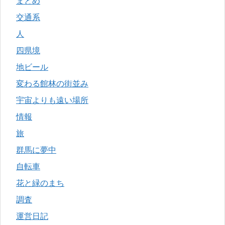
まとめ
交通系
人
四県境
地ビール
変わる館林の街並み
宇宙よりも遠い場所
情報
旅
群馬に夢中
自転車
花と緑のまち
調査
運営日記