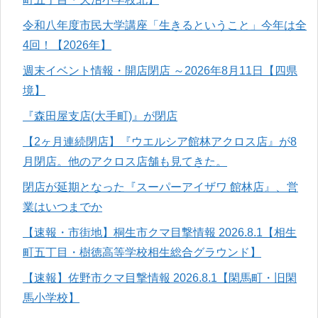
令和八年度市民大学講座「生きるということ」今年は全
4回！【2026年】
週末イベント情報・開店閉店 ～2026年8月11日【四県
境】
『森田屋支店(大手町)』が閉店
【2ヶ月連続閉店】『ウエルシア館林アクロス店』が8
月閉店。他のアクロス店舗も見てきた。
閉店が延期となった『スーパーアイザワ 館林店』、営
業はいつまでか
【速報・市街地】桐生市クマ目撃情報 2026.8.1【相生
町五丁目・樹徳高等学校相生総合グラウンド】
【速報】佐野市クマ目撃情報 2026.8.1【閑馬町・旧閑
馬小学校】