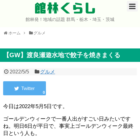
館林くらし
館林発！地域の話題 群馬・栃木・埼玉・茨城
ホーム
ホーム
グルメ
開店・閉店
イベント
【GW】渡良瀬遊水地で餃子を焼きまくる
グルメ
2022/5/5
グルメ
ショップ
0
まとめ
今日は2022年5月5日です。
コミュニティ
ゴールデンウィークで一番人出がすごい日みたいです
ね。明日6日が平日で、事実上ゴールデンウィーク最終
宇宙よりも遠い場所
日という人も。