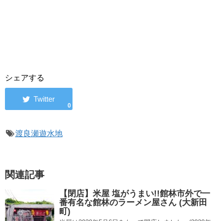
シェアする
0
渡良瀬遊水地
関連記事
【閉店】米屋 塩がうまい!!館林市外で一
番有名な館林のラーメン屋さん (大新田
町)