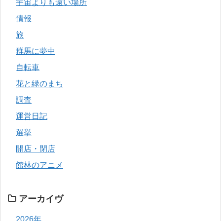
宇宙よりも遠い場所
情報
旅
群馬に夢中
自転車
花と緑のまち
調査
運営日記
選挙
開店・閉店
館林のアニメ
アーカイヴ
2026年