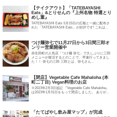
【テイクアウト】「TATEBAYASHI
Eats」&とりせんの『上州名物 特選とり
めし重』
TATEBAYASHI Eats 5月15日の広報と一緒に配布さ
れた「TATEBAYASHI Eats」が好評です! これは...
つけ麺弥七で11月27日から3日間三郎オ
ンリー営業開催中
赤生田町の人気店「つけ麺 弥七」で久しぶりに三郎
メニューが復活するとのことで、早速行ってきまし
た！！ 弥七の三郎 三郎とは、弥七さん...
【閉店】Vegetable Cafe Mahaloha (本
町二丁目) Vegan料理のお店
※2023年2月3日追記 『Vegetable Cafe Mahaloha』
は2023年1月31日をもって閉店しました。 ありが...
「たてばやし飲み屋マップ」が完成