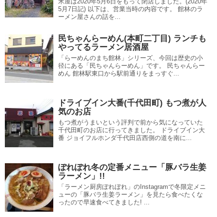
米屋は2020年5月6日をもって閉店しました。(2020年
5月7日記) 以下は、営業当時の内容です。 館林のラ
ーメン屋さんの話を...
民ちゃんらーめん(本町二丁目) ランチも
やってるラーメン居酒屋
「らーめんのまち館林」シリーズ、今回は歴史の小
径にある「民ちゃんらーめん」です。 民ちゃんらー
めん 館林駅東口から駅前通りをまっすぐ...
ドライブイン大番(千代田町) もつ煮が人
気のお店
もつ煮がうまいという評判で前から気になっていた
千代田町のお店に行ってきました。 ドライブイン大
番 ジョイフルホンダ千代田店西側の道を南に...
ぽれぽれ冬の定番メニュー「豚バラ生姜
ラーメン」!!
「ラーメン厨房ぽれぽれ」のInstagramで冬限定メニ
ューの「豚バラ生姜ラーメン」を見たら食べたくな
ったので早速食べてきました! ...