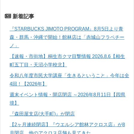
新着記事
『STARBUCKS JIMOTO PROGRAM』8月5日より青
森・群馬・沖縄で開始！館林店は「赤城山フラペチー
ノ」
【速報・市街地】桐生市クマ目撃情報 2026.8.6【相生
町五丁目・天沼小学校北】
令和八年度市民大学講座「生きるということ」今年は全
4回！【2026年】
週末イベント情報・開店閉店 ～2026年8月11日【四県
境】
『森田屋支店(大手町)』が閉店
【2ヶ月連続閉店】『ウエルシア館林アクロス店』が8
月閉店。他のアクロス店舗も見てきた。