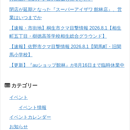
閉店が延期となった『スーパーアイザワ 館林店』、営
業はいつまでか
【速報・市街地】桐生市クマ目撃情報 2026.8.1【相生
町五丁目・樹徳高等学校相生総合グラウンド】
【速報】佐野市クマ目撃情報 2026.8.1【閑馬町・旧閑
馬小学校】
【更新】『auショップ館林』が8月16日まで臨時休業中
カテゴリー
イベント
イベント情報
イベントカレンダー
お知らせ