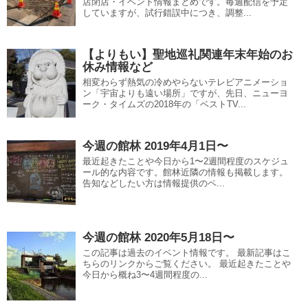
店閉店・イベント情報まとめです。毎週配信を予定
していますが、試行錯誤中につき、調整...
【よりもい】聖地巡礼関連年末年始のお
休み情報など
相変わらず熱気の冷めやらないテレビアニメーショ
ン「宇宙よりも遠い場所」ですが、先日、ニューヨ
ーク・タイムズの2018年の「ベストTV...
今週の館林 2019年4月1日〜
最近起きたことや今日から1〜2週間程度のスケジュ
ール的な内容です。館林近隣の情報も掲載します。
告知などしたい方は情報提供のペ...
今週の館林 2020年5月18日〜
この記事は過去のイベント情報です。 最新記事はこ
ちらのリンクからご覧ください。 最近起きたことや
今日から概ね3〜4週間程度の...