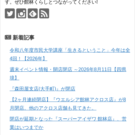
す。ぜひ館林くらしとつながってください!
新着記事
令和八年度市民大学講座「生きるということ」今年は全
4回！【2026年】
週末イベント情報・開店閉店 ～2026年8月11日【四県
境】
『森田屋支店(大手町)』が閉店
【2ヶ月連続閉店】『ウエルシア館林アクロス店』が8
月閉店。他のアクロス店舗も見てきた。
閉店が延期となった『スーパーアイザワ 館林店』、営
業はいつまでか