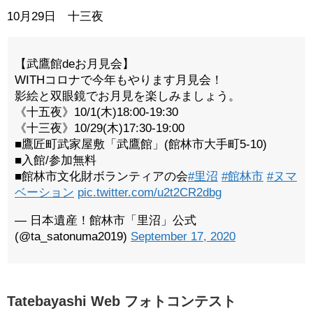
10月29日 十三夜
【武鷹館deお月見会】
WITHコロナで今年もやります月見会！
影絵と双眼鏡でお月見を楽しみましょう。
《十五夜》10/1(木)18:00-19:30
《十三夜》10/29(木)17:30-19:00
■鷹匠町武家屋敷「武鷹館」(館林市大手町5-10)
■入館/参加無料
■館林市文化財ボランティアの会
#里沼
#館林市
#ヌマ
ベーション
pic.twitter.com/u2t2CR2dbg
— 日本遺産！館林市「里沼」公式
(@ta_satonuma2019)
September 17, 2020
Tatebayashi Web フォトコンテスト