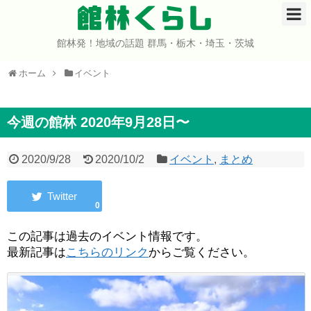
館林くらし
館林発！地域の話題 群馬・栃木・埼玉・茨城
ホーム
ホーム
イベント
開店・閉店
イベント
今週の館林 2020年9月28日〜
グルメ
2020/9/28
2020/10/2
イベント
,
まとめ
ショップ
0
まとめ
この記事は過去のイベント情報です。
最新記事は
こちらのリンク
からご覧ください。
コミュニティ
宇宙よりも遠い場所