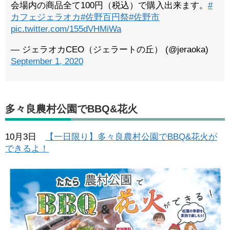
会場内の商品全て100円（税込）で購入出来ます。
#
カフェジェラオカ
#佐野百円祭
#佐野市
pic.twitter.com/155dVHMiWa
— ジェラオカCEO（ジェラートの丘） (@jeraoka)
September 1, 2020
多々良農村公園でBBQ&花火
10月3日
【一日限り】多々良農村公園でBBQ&花火が
できるよ！