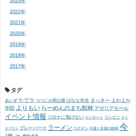
2023年
2022年
2021年
2020年
2019年
2018年
2017年
タグ
たてラ
まっきー
ばなな先生
よかよか
あいず
つつじが岡公園
よりもい
らーめんのまち館林
学院
アゼリアモール
イベント情報
コロナに負けない
コンサート
コンビニ
テイ
今
ラーメン
プレーパーク
ワクチン
今週と先週の館林
クアウト