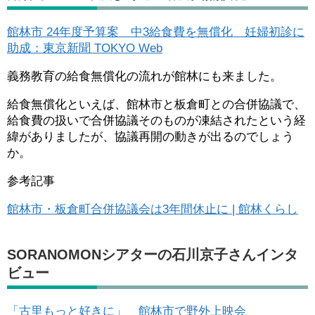
館林市 24年度予算案 中3給食費を無償化 妊婦初診に
助成：東京新聞 TOKYO Web
義務教育の給食無償化の流れが館林にも来ました。
給食無償化といえば、館林市と板倉町との合併協議で、
給食費の扱いで合併協議そのものが凍結されたという経
緯がありましたが、協議再開の動きが出るのでしょう
か。
参考記事
館林市・板倉町合併協議会は3年間休止に | 館林くらし
SORANOMONシアターの石川京子さんインタ
ビュー
「古里もっと好きに」 館林市で野外上映会