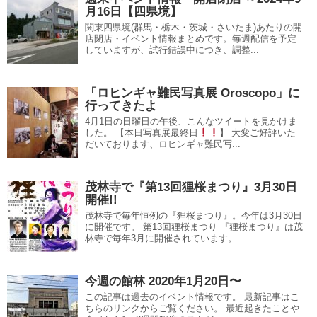
月16日【四県境】
関東四県境(群馬・栃木・茨城・さいたま)あたりの開
店閉店・イベント情報まとめです。毎週配信を予定
していますが、試行錯誤中につき、調整...
「ロヒンギャ難民写真展 Oroscopo」に
行ってきたよ
4月1日の日曜日の午後、こんなツイートを見かけま
した。 【本日写真展最終日
】 大変ご好評いた
だいております、ロヒンギャ難民写...
茂林寺で『第13回狸桜まつり』3月30日
開催!!
茂林寺で毎年恒例の『狸桜まつり』。今年は3月30日
に開催です。 第13回狸桜まつり 『狸桜まつり』は茂
林寺で毎年3月に開催されています。...
今週の館林 2020年1月20日〜
この記事は過去のイベント情報です。 最新記事はこ
ちらのリンクからご覧ください。 最近起きたことや