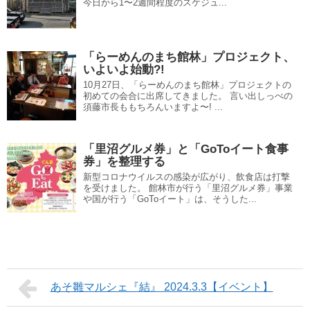
今日から1〜2週間程度のスケジュ...
「らーめんのまち館林」プロジェクト、
いよいよ始動?!
10月27日、「らーめんのまち館林」プロジェクトの
初めての会合に出席してきました。 言い出しっぺの
須藤市長ももちろんいますよ〜! ...
「里沼グルメ券」と「GoToイート食事
券」を整理する
新型コロナウイルスの感染が広がり、飲食店は打撃
を受けました。 館林市が行う「里沼グルメ券」事業
や国が行う「GoToイート」は、そうした...
あそ雛マルシェ『結』 2024.3.3【イベント】