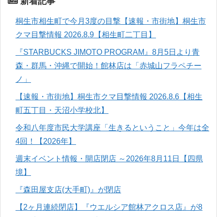
新着記事
桐生市相生町で今月3度の目撃【速報・市街地】桐生市
クマ目撃情報 2026.8.9【相生町二丁目】
『STARBUCKS JIMOTO PROGRAM』8月5日より青
森・群馬・沖縄で開始！館林店は「赤城山フラペチー
ノ」
【速報・市街地】桐生市クマ目撃情報 2026.8.6【相生
町五丁目・天沼小学校北】
令和八年度市民大学講座「生きるということ」今年は全
4回！【2026年】
週末イベント情報・開店閉店 ～2026年8月11日【四県
境】
『森田屋支店(大手町)』が閉店
【2ヶ月連続閉店】『ウエルシア館林アクロス店』が8