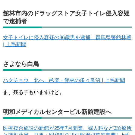
館林市内のドラッグストア女子トイレ侵入容疑
で逮捕者
女子トイレに侵入容疑の36歳男を逮捕 群馬県警館林署
| 上毛新聞
さよなら白鳥
ハクチョウ 北へ 邑楽・館林の多々良沼 | 上毛新聞
ま、残る子もいますけど。
明和メディカルセンタービル新館建設へ
医療複合施設の新館が25年7月開業、婦人科など3診療所