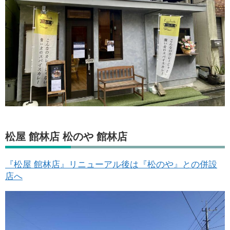
松屋 館林店 松のや 館林店
『松屋 館林店』リニューアル後は『松のや』との併設
店へ