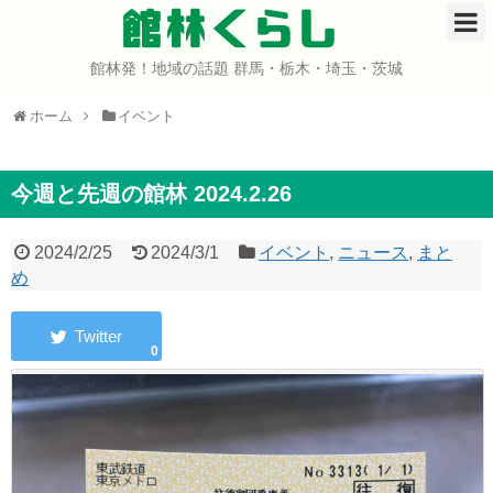
館林くらし
館林発！地域の話題 群馬・栃木・埼玉・茨城
ホーム
ホーム
イベント
開店・閉店
イベント
今週と先週の館林 2024.2.26
グルメ
2024/2/25
2024/3/1
イベント
,
ニュース
,
まと
め
ショップ
0
まとめ
コミュニティ
宇宙よりも遠い場所