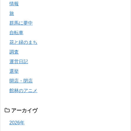
情報
旅
群馬に夢中
自転車
花と緑のまち
調査
運営日記
選挙
開店・閉店
館林のアニメ
アーカイヴ
2026年