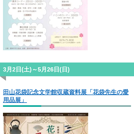
3月2日(土)～5月26日(日)
田山花袋記念文学館収蔵資料展「花袋先生の愛
用品展」