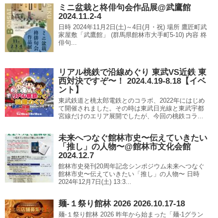
ミニ盆栽と柊俳句会作品展@武鷹館
2024.11.2-4
日時 2024年11月2日(土)～4日(月・祝) 場所 鷹匠町武
家屋敷「武鷹館」 (群馬県館林市大手町5-10) 内容 柊
俳句...
リアル桃鉄で沿線めぐり 東武VS近鉄 東
西対決ですぞ〜！ 2024.4.19-8.18【イベ
ント】
東武鉄道と桃太郎電鉄とのコラボ、2022年にはじめ
て開催されました。その時は東武日光線と東武宇都
宮線だけのエリア展開でしたが、今回の桃鉄コラ...
未来へつなぐ館林市史〜伝えていきたい
「推し」の人物〜@館林市文化会館
2024.12.7
館林市史発刊20周年記念シンポジウム未来へつなぐ
館林市史〜伝えていきたい「推し」の人物〜 日時
2024年12月7日(土) 13:3...
麺‐１祭り館林 2026 2026.10.17-18
麺‐１祭り館林 2026 昨年から始まった「麺-1グラン