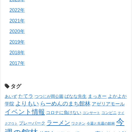
2022年
2021年
2020年
2019年
2018年
2017年
タグ
たてラ
まっきー
ばなな先生
よかよか
あいず
つつじが岡公園
よりもい
らーめんのまち館林
学院
アゼリアモール
イベント情報
コロナに負けない
コンサート
コンビニ
テイ
今
ラーメン
プレーパーク
ワクチン
今週と先週の館林
クアウト