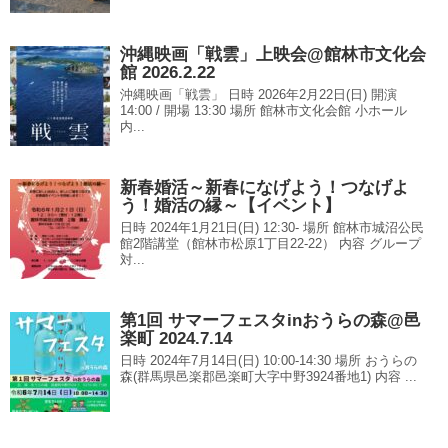
沖縄映画「戦雲」上映会@館林市文化会
館 2026.2.22
沖縄映画「戦雲」 日時 2026年2月22日(日) 開演
14:00 / 開場 13:30 場所 館林市文化会館 小ホール
内...
新春婚活～新春になげよう！つなげよ
う！婚活の縁～【イベント】
日時 2024年1月21日(日) 12:30- 場所 館林市城沼公民
館2階講堂（館林市松原1丁目22-22） 内容 グループ
対...
第1回 サマーフェスタinおうらの森@邑
楽町 2024.7.14
日時 2024年7月14日(日) 10:00-14:30 場所 おうらの
森(群馬県邑楽郡邑楽町大字中野3924番地1) 内容 ...