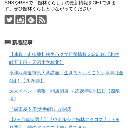
SNSやRSSで「館林くらし」の更新情報をGETできま
す。ぜひ館林くらしとつながってください!
新着記事
【速報・市街地】桐生市クマ目撃情報 2026.8.6【相生
町五丁目・天沼小学校北】
令和八年度市民大学講座「生きるということ」今年は全
4回！【2026年】
週末イベント情報・開店閉店 ～2026年8月11日【四県
境】
『森田屋支店(大手町)』が閉店
【2ヶ月連続閉店】『ウエルシア館林アクロス店』が8
月閉店。他のアクロス店舗も見てきた。