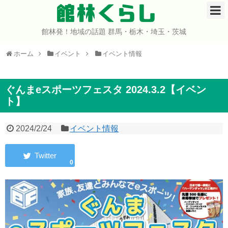
館林くらし
館林発！地域の話題 群馬・栃木・埼玉・茨城
ホーム
ホーム
イベント
イベント情報
開店・閉店
イベント
ぐんまeスポーツフェスタ 2024.3.2【イベン
ト】
グルメ
2024/2/24
イベント情報
ショップ
0
まとめ
コミュニティ
宇宙よりも遠い場所