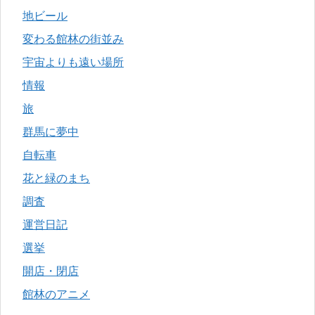
地ビール
変わる館林の街並み
宇宙よりも遠い場所
情報
旅
群馬に夢中
自転車
花と緑のまち
調査
運営日記
選挙
開店・閉店
館林のアニメ