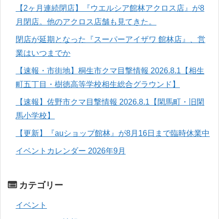
【2ヶ月連続閉店】『ウエルシア館林アクロス店』が8
月閉店。他のアクロス店舗も見てきた。
閉店が延期となった『スーパーアイザワ 館林店』、営
業はいつまでか
【速報・市街地】桐生市クマ目撃情報 2026.8.1【相生
町五丁目・樹徳高等学校相生総合グラウンド】
【速報】佐野市クマ目撃情報 2026.8.1【閑馬町・旧閑
馬小学校】
【更新】『auショップ館林』が8月16日まで臨時休業中
イベントカレンダー 2026年9月
カテゴリー
イベント