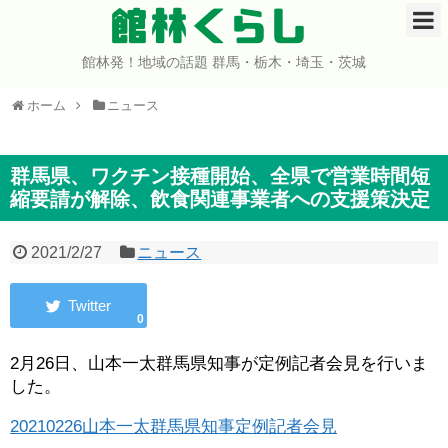
館林くらし
館林発！地域の話題 群馬・栃木・埼玉・茨城
ホーム
ホーム
ニュース
開店・閉店
イベント
群馬県、ワクチン接種開始、全県で営業時間短
縮要請が解除、飲食関連事業者への支援策決定
グルメ
2021/2/27
ニュース
ショップ
0
まとめ
2月26日、山本一太群馬県知事が定例記者会見を行いま
コミュニティ
した。
宇宙よりも遠い場所
20210226山本一太群馬県知事定例記者会見