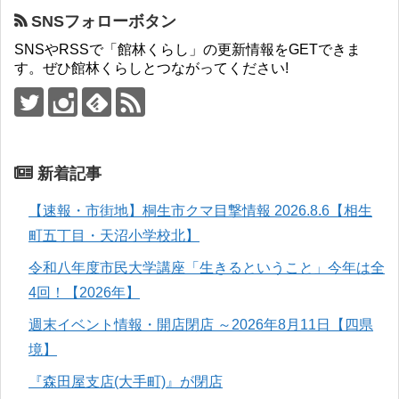
SNSフォローボタン
SNSやRSSで「館林くらし」の更新情報をGETできま
す。ぜひ館林くらしとつながってください!
新着記事
【速報・市街地】桐生市クマ目撃情報 2026.8.6【相生
町五丁目・天沼小学校北】
令和八年度市民大学講座「生きるということ」今年は全
4回！【2026年】
週末イベント情報・開店閉店 ～2026年8月11日【四県
境】
『森田屋支店(大手町)』が閉店