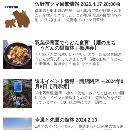
佐野市クマ目撃情報 2026.4.17 20:00頃
群馬県と栃木県の県境、両毛地域で熊が目撃される
ことが増えてきました。この地域周辺の目撃情報を
追っていきます。 佐野市でのクマ目撃情...
双葉保育園でうどん食育!【麺のまち
「うどんの里館林」振興会】
もり陣さんにお誘いいただいたので、双葉保育園の
うどん食育に行ってきました!! 【麺のまち「うどん
の里館林」振興会】の食育 今日の食育...
週末イベント情報・開店閉店 ～2024年9
月8日【四県境】
関東四県境(群馬・栃木・茨城・さいたま)あたりの開
店閉店・イベント情報まとめです。毎週配信を予定
していますが、試行錯誤中につき、調整...
今週と先週の館林 2024.2.13
1週間のイベント情報と、先週あった出来事の振り返