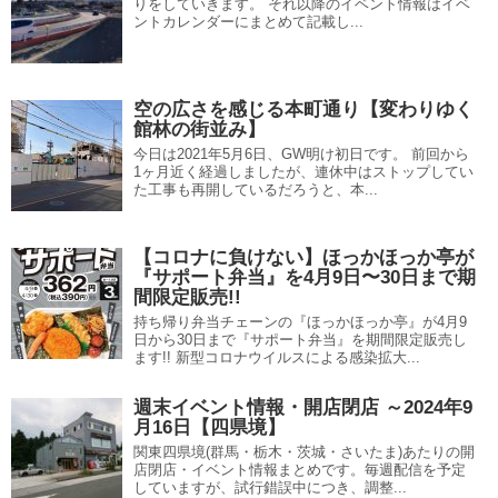
りをしていきます。 それ以降のイベント情報はイベ
ントカレンダーにまとめて記載し...
空の広さを感じる本町通り【変わりゆく
館林の街並み】
今日は2021年5月6日、GW明け初日です。 前回から
1ヶ月近く経過しましたが、連休中はストップしてい
た工事も再開しているだろうと、本...
【コロナに負けない】ほっかほっか亭が
『サポート弁当』を4月9日〜30日まで期
間限定販売!!
持ち帰り弁当チェーンの『ほっかほっか亭』が4月9
日から30日まで『サポート弁当』を期間限定販売し
ます!! 新型コロナウイルスによる感染拡大...
週末イベント情報・開店閉店 ～2024年9
月16日【四県境】
関東四県境(群馬・栃木・茨城・さいたま)あたりの開
店閉店・イベント情報まとめです。毎週配信を予定
していますが、試行錯誤中につき、調整...