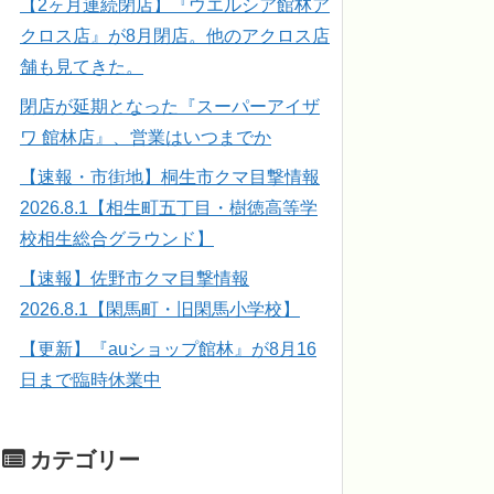
【2ヶ月連続閉店】『ウエルシア館林ア
クロス店』が8月閉店。他のアクロス店
舗も見てきた。
閉店が延期となった『スーパーアイザ
ワ 館林店』、営業はいつまでか
【速報・市街地】桐生市クマ目撃情報
2026.8.1【相生町五丁目・樹徳高等学
校相生総合グラウンド】
【速報】佐野市クマ目撃情報
2026.8.1【閑馬町・旧閑馬小学校】
【更新】『auショップ館林』が8月16
日まで臨時休業中
カテゴリー