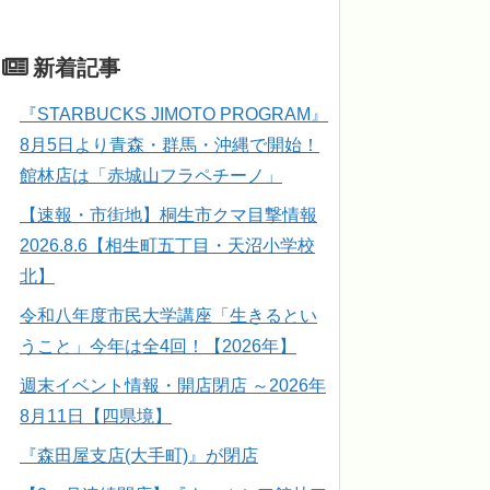
新着記事
『STARBUCKS JIMOTO PROGRAM』
8月5日より青森・群馬・沖縄で開始！
館林店は「赤城山フラペチーノ」
【速報・市街地】桐生市クマ目撃情報
2026.8.6【相生町五丁目・天沼小学校
北】
令和八年度市民大学講座「生きるとい
うこと」今年は全4回！【2026年】
週末イベント情報・開店閉店 ～2026年
8月11日【四県境】
『森田屋支店(大手町)』が閉店