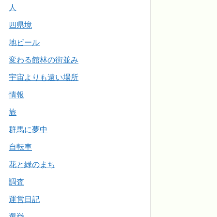
人
四県境
地ビール
変わる館林の街並み
宇宙よりも遠い場所
情報
旅
群馬に夢中
自転車
花と緑のまち
調査
運営日記
選挙