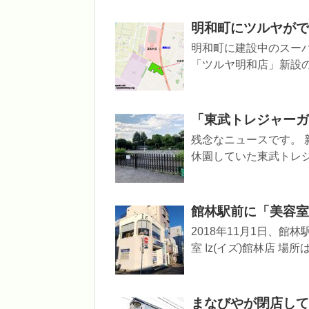
明和町にツルヤがで
明和町に建設中のスー
「ツルヤ明和店」新設の届出
「東武トレジャーガ
残念なニュースです。 
休園していた東武トレジ
館林駅前に「美容室 
2018年11月1日、館
室 Iz(イズ)館林店 場
まなびやが閉店して