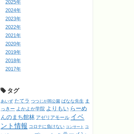
2025年
2024年
2023年
2022年
2021年
2020年
2019年
2018年
2017年
タグ
たてラ
ま
ばなな先生
あいず
つつじが岡公園
よりもい
らーめ
っきー
よかよか学院
イベ
んのまち館林
アゼリアモール
ント情報
コロナに負けない
コンサート
コ