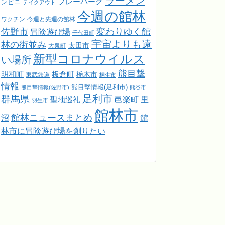
ラーメン
プレーパーク
ンビニ
テイクアウト
今週の館林
ワクチン
今週と先週の館林
佐野市
変わりゆく館
冒険遊び場
千代田町
宇宙よりも遠
林の街並み
太田市
大泉町
新型コロナウイルス
い場所
熊目撃
明和町
板倉町
栃木市
東武鉄道
桐生市
情報
熊目撃情報(足利市)
熊目撃情報(佐野市)
熊谷市
足利市
群馬県
邑楽町
里
聖地巡礼
羽生市
館林市
館林ニュースまとめ
館
沼
林市に冒険遊び場を創りたい