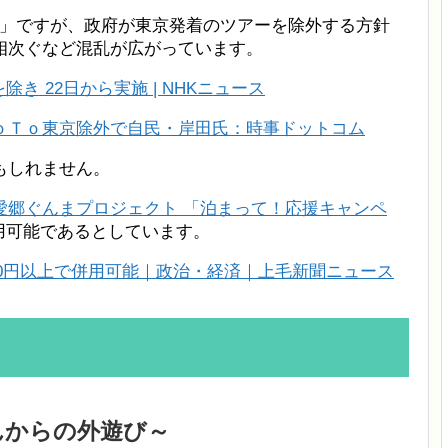
ラベル」ですが、政府が東京発着のツアーを除外する方針
相次ぐなど混乱が広がっています。
除き 22日から実施 | NHKニュース
ｏＴｏ東京除外で自民・岸田氏：時事ドットコム
もしれません。
愛郷ぐんまプロジェクト 「泊まって！応援キャンペ
併用可能であるとしています。
6000円以上で併用可能｜政治・経済｜上毛新聞ニュース
んからの外遊び～