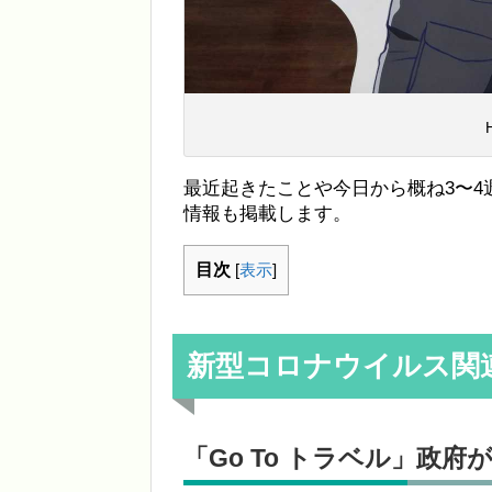
最近起きたことや今日から概ね3〜
情報も掲載します。
目次
[
表示
]
新型コロナウイルス関
「Go To トラベル」政