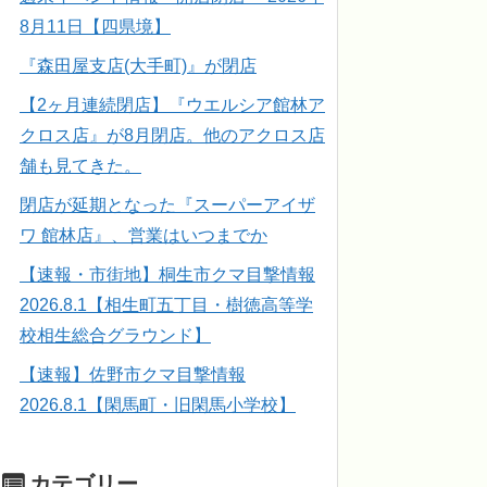
8月11日【四県境】
『森田屋支店(大手町)』が閉店
【2ヶ月連続閉店】『ウエルシア館林ア
クロス店』が8月閉店。他のアクロス店
舗も見てきた。
閉店が延期となった『スーパーアイザ
ワ 館林店』、営業はいつまでか
【速報・市街地】桐生市クマ目撃情報
2026.8.1【相生町五丁目・樹徳高等学
校相生総合グラウンド】
【速報】佐野市クマ目撃情報
2026.8.1【閑馬町・旧閑馬小学校】
カテゴリー