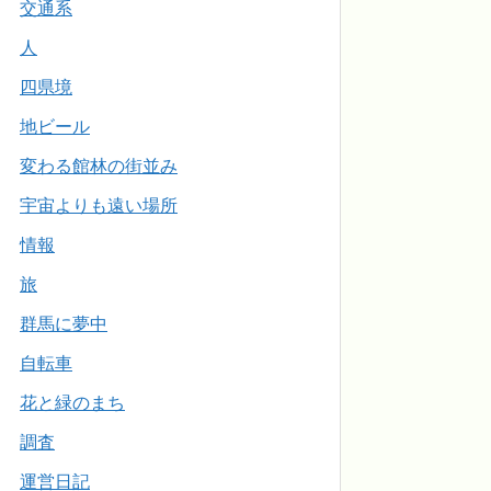
交通系
人
四県境
地ビール
変わる館林の街並み
宇宙よりも遠い場所
情報
旅
群馬に夢中
自転車
花と緑のまち
調査
運営日記