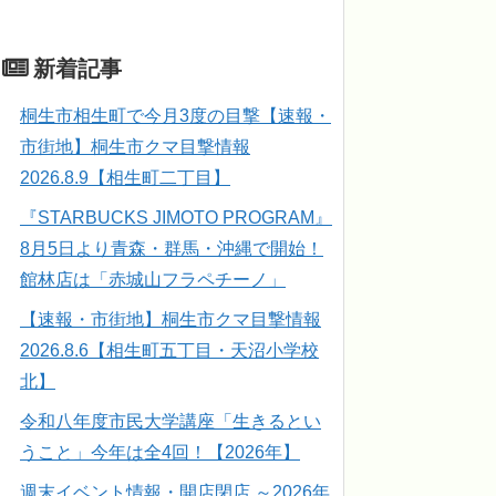
新着記事
桐生市相生町で今月3度の目撃【速報・
市街地】桐生市クマ目撃情報
2026.8.9【相生町二丁目】
『STARBUCKS JIMOTO PROGRAM』
8月5日より青森・群馬・沖縄で開始！
館林店は「赤城山フラペチーノ」
【速報・市街地】桐生市クマ目撃情報
2026.8.6【相生町五丁目・天沼小学校
北】
令和八年度市民大学講座「生きるとい
うこと」今年は全4回！【2026年】
週末イベント情報・開店閉店 ～2026年