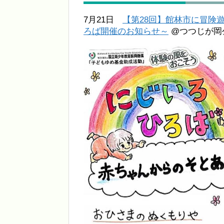
7月21日
【第28回】館林市に冒険
ろば開催のお知らせ～
@つつじが岡