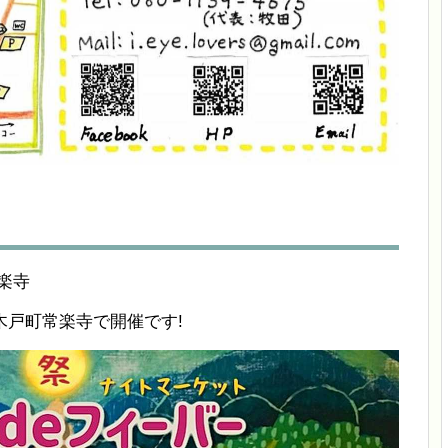
楽寺
木戸町常楽寺で開催です!