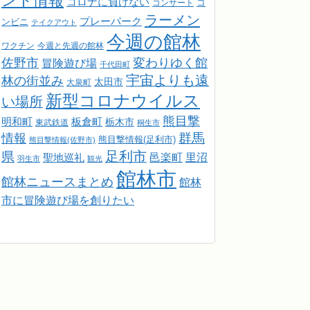
ント情報
コロナに負けない
コンサート
コ
ラーメン
プレーパーク
ンビニ
テイクアウト
今週の館林
ワクチン
今週と先週の館林
佐野市
変わりゆく館
冒険遊び場
千代田町
宇宙よりも遠
林の街並み
太田市
大泉町
新型コロナウイルス
い場所
熊目撃
明和町
板倉町
栃木市
東武鉄道
桐生市
情報
群馬
熊目撃情報(足利市)
熊目撃情報(佐野市)
足利市
県
邑楽町
里沼
聖地巡礼
羽生市
観光
館林市
館林ニュースまとめ
館林
市に冒険遊び場を創りたい