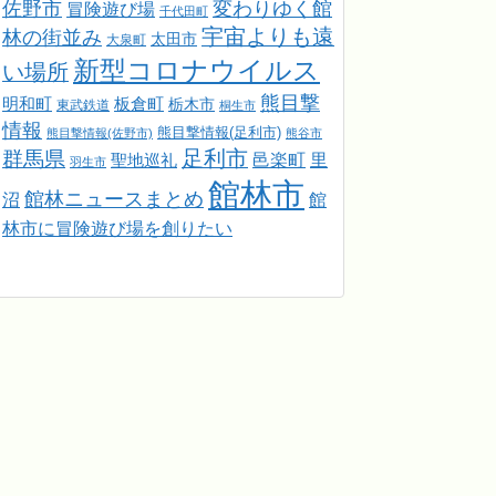
佐野市
変わりゆく館
冒険遊び場
千代田町
宇宙よりも遠
林の街並み
太田市
大泉町
新型コロナウイルス
い場所
熊目撃
明和町
板倉町
栃木市
東武鉄道
桐生市
情報
熊目撃情報(足利市)
熊目撃情報(佐野市)
熊谷市
足利市
群馬県
邑楽町
里
聖地巡礼
羽生市
館林市
館林ニュースまとめ
館
沼
林市に冒険遊び場を創りたい