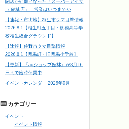
閉店が延期となった『スーパーアイザ
ワ 館林店』、営業はいつまでか
【速報・市街地】桐生市クマ目撃情報
2026.8.1【相生町五丁目・樹徳高等学
校相生総合グラウンド】
【速報】佐野市クマ目撃情報
2026.8.1【閑馬町・旧閑馬小学校】
【更新】『auショップ館林』が8月16
日まで臨時休業中
イベントカレンダー 2026年9月
カテゴリー
イベント
イベント情報