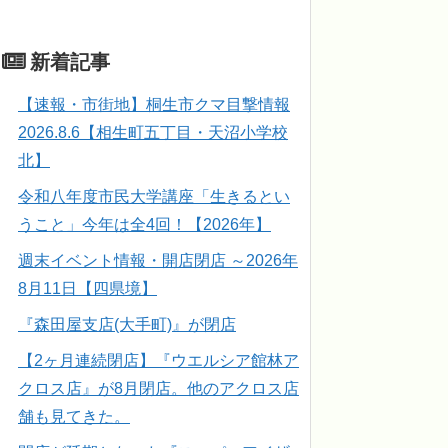
新着記事
【速報・市街地】桐生市クマ目撃情報
2026.8.6【相生町五丁目・天沼小学校
北】
令和八年度市民大学講座「生きるとい
うこと」今年は全4回！【2026年】
週末イベント情報・開店閉店 ～2026年
8月11日【四県境】
『森田屋支店(大手町)』が閉店
【2ヶ月連続閉店】『ウエルシア館林ア
クロス店』が8月閉店。他のアクロス店
舗も見てきた。