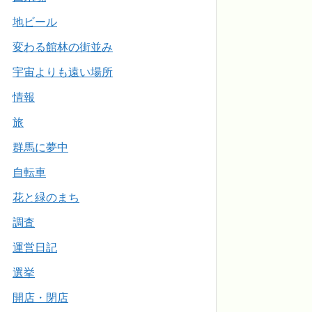
地ビール
変わる館林の街並み
宇宙よりも遠い場所
情報
旅
群馬に夢中
自転車
花と緑のまち
調査
運営日記
選挙
開店・閉店