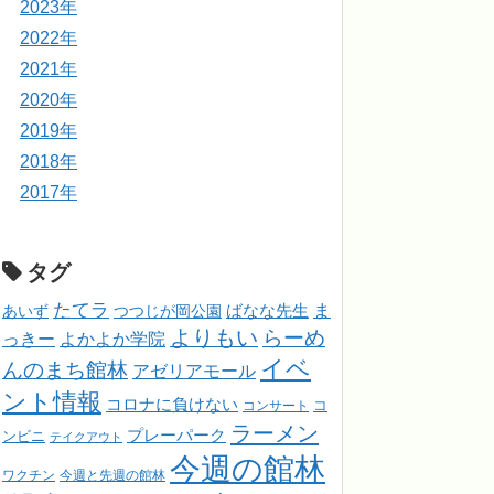
2023年
2022年
2021年
2020年
2019年
2018年
2017年
タグ
たてラ
ま
ばなな先生
あいず
つつじが岡公園
よりもい
らーめ
っきー
よかよか学院
イベ
んのまち館林
アゼリアモール
ント情報
コロナに負けない
コンサート
コ
ラーメン
プレーパーク
ンビニ
テイクアウト
今週の館林
ワクチン
今週と先週の館林