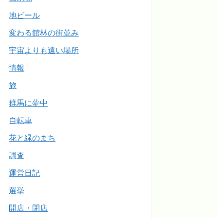
地ビール
変わる館林の街並み
宇宙よりも遠い場所
情報
旅
群馬に夢中
自転車
花と緑のまち
調査
運営日記
選挙
開店・閉店