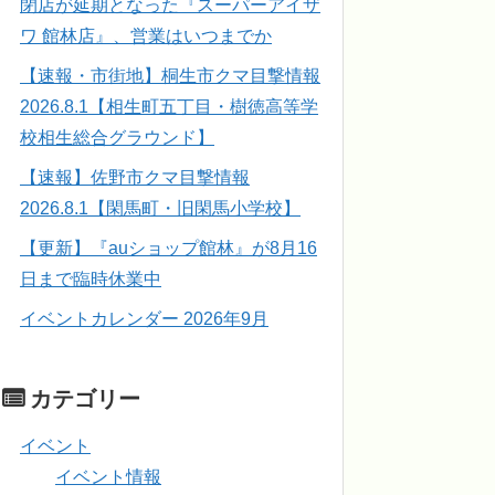
閉店が延期となった『スーパーアイザ
ワ 館林店』、営業はいつまでか
【速報・市街地】桐生市クマ目撃情報
2026.8.1【相生町五丁目・樹徳高等学
校相生総合グラウンド】
【速報】佐野市クマ目撃情報
2026.8.1【閑馬町・旧閑馬小学校】
【更新】『auショップ館林』が8月16
日まで臨時休業中
イベントカレンダー 2026年9月
カテゴリー
イベント
イベント情報