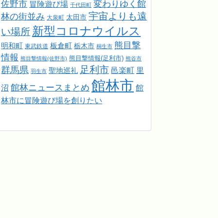
佐野市
変わりゆく館
冒険遊び場
千代田町
宇宙よりも遠
林の街並み
太田市
大泉町
新型コロナウイルス
い場所
熊目撃
明和町
板倉町
栃木市
東武鉄道
桐生市
情報
熊目撃情報(足利市)
熊目撃情報(佐野市)
熊谷市
足利市
群馬県
邑楽町
里
聖地巡礼
羽生市
館林市
館林ニュースまとめ
館
沼
林市に冒険遊び場を創りたい