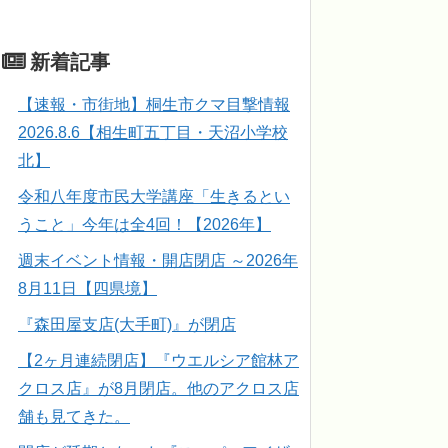
新着記事
【速報・市街地】桐生市クマ目撃情報
2026.8.6【相生町五丁目・天沼小学校
北】
令和八年度市民大学講座「生きるとい
うこと」今年は全4回！【2026年】
週末イベント情報・開店閉店 ～2026年
8月11日【四県境】
『森田屋支店(大手町)』が閉店
【2ヶ月連続閉店】『ウエルシア館林ア
クロス店』が8月閉店。他のアクロス店
舗も見てきた。