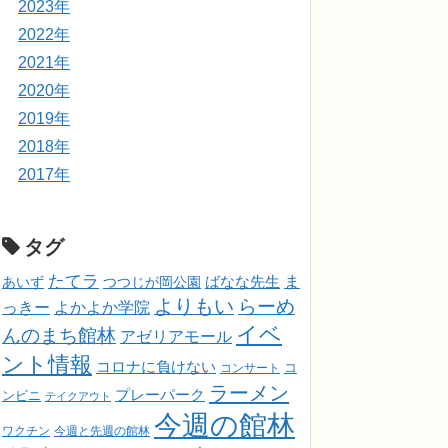
2023年
2022年
2021年
2020年
2019年
2018年
2017年
タグ
たてラ
ま
ばなな先生
あいず
つつじが岡公園
よりもい
らーめ
っきー
よかよか学院
イベ
んのまち館林
アゼリアモール
ント情報
コロナに負けない
コンサート
コ
ラーメン
プレーパーク
ンビニ
テイクアウト
今週の館林
ワクチン
今週と先週の館林