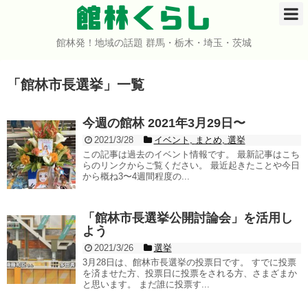
館林くらし
館林発！地域の話題 群馬・栃木・埼玉・茨城
ホーム
「
館林市長選挙
」
一覧
開店・閉店
イベント
今週の館林 2021年3月29日〜
2021/3/28
イベント
,
まとめ
,
選挙
グルメ
この記事は過去のイベント情報です。 最新記事はこち
らのリンクからご覧ください。 最近起きたことや今日
から概ね3〜4週間程度の...
ショップ
「館林市長選挙公開討論会」を活用し
まとめ
よう
2021/3/26
選挙
コミュニティ
3月28日は、館林市長選挙の投票日です。 すでに投票
を済ませた方、投票日に投票をされる方、さまざまか
と思います。 まだ誰に投票す...
宇宙よりも遠い場所