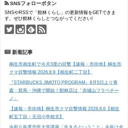
SNSフォローボタン
SNSやRSSで「館林くらし」の更新情報をGETできま
す。ぜひ館林くらしとつながってください!
新着記事
桐生市相生町で今月3度の目撃【速報・市街地】桐生市
クマ目撃情報 2026.8.9【相生町二丁目】
『STARBUCKS JIMOTO PROGRAM』8月5日より青
森・群馬・沖縄で開始！館林店は「赤城山フラペチー
ノ」
【速報・市街地】桐生市クマ目撃情報 2026.8.6【相生
町五丁目・天沼小学校北】
令和八年度市民大学講座「生きるということ」今年は全