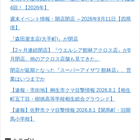
4回！【2026年】
週末イベント情報・開店閉店 ～2026年8月11日【四県
境】
『森田屋支店(大手町)』が閉店
【2ヶ月連続閉店】『ウエルシア館林アクロス店』が8
月閉店。他のアクロス店舗も見てきた。
閉店が延期となった『スーパーアイザワ 館林店』、営
業はいつまでか
【速報・市街地】桐生市クマ目撃情報 2026.8.1【相生
町五丁目・樹徳高等学校相生総合グラウンド】
【速報】佐野市クマ目撃情報 2026.8.1【閑馬町・旧閑
馬小学校】