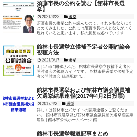
須藤市長の公約を読む【館林市長選
挙】
2021/3/23
選挙
須藤市長の選挙公約を読んだので、それを私なりにま
とめてみました。公約には須藤市長の人となりがよく
現れていると思います。私の意見も述べています...
館林市長選挙立候補予定者公開討論会
視聴方法
2021/3/17
選挙
3月17日に開催された、館林市長選挙立候補予定者公
開討論会の視聴ガイドです。 館林市長選挙立候補予定
者公開討論会 録画配信 Y...
館林市長選挙および館林市議会議員補
欠選挙結果速報(2017年4月2日投票)
2017/4/2
選挙
詳しくは館林市公式サイトの開票速報をご覧くださ
い。 館林市長選挙及び館林市議会議員補欠選挙投開票
速報 | 館林市公式ホームページ 館...
館林市長選挙報道記事まとめ