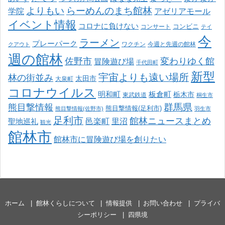
よりもい
らーめんのまち館林
学院
アゼリアモール
イベント情報
コロナに負けない
コンサート
コンビニ
テイ
今
ラーメン
プレーパーク
ワクチン
今週と先週の館林
クアウト
週の館林
佐野市
変わりゆく館
冒険遊び場
千代田町
新型
宇宙よりも遠い場所
林の街並み
太田市
大泉町
コロナウイルス
明和町
板倉町
栃木市
東武鉄道
桐生市
熊目撃情報
群馬県
熊目撃情報(足利市)
熊目撃情報(佐野市)
羽生市
足利市
館林ニュースまとめ
邑楽町
里沼
聖地巡礼
観光
館林市
館林市に冒険遊び場を創りたい
ホーム
館林くらしについて
情報提供
お問い合わせ
プライバ
シーポリシー
四県境