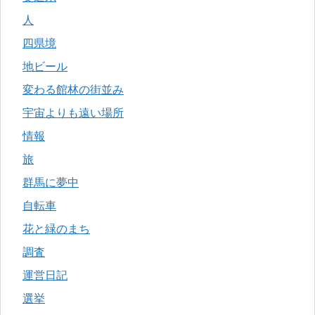
人
四県境
地ビール
変わる館林の街並み
宇宙よりも遠い場所
情報
旅
群馬に夢中
自転車
花と緑のまち
調査
運営日記
選挙