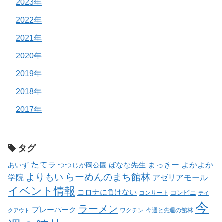
2023年
2022年
2021年
2020年
2019年
2018年
2017年
タグ
たてラ
まっきー
ばなな先生
よかよか
あいず
つつじが岡公園
よりもい
らーめんのまち館林
学院
アゼリアモール
イベント情報
コロナに負けない
コンサート
コンビニ
テイ
今
ラーメン
プレーパーク
ワクチン
今週と先週の館林
クアウト