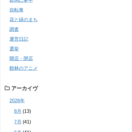
群馬に夢中
自転車
花と緑のまち
調査
運営日記
選挙
開店・閉店
館林のアニメ
アーカイヴ
2026年
8月
(13)
7月
(41)