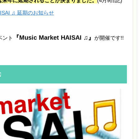
♫』の開催は来年に延期されることが決まりました。
(4月9日記)
 HAISAI ♫ 延期のお知らせ
『Music Market HAISAI ♫』
ベント
が開催です!!
♫