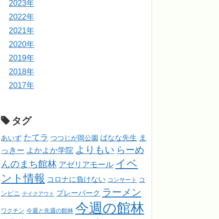
2023年
2022年
2021年
2020年
2019年
2018年
2017年
タグ
たてラ
ま
ばなな先生
あいず
つつじが岡公園
よりもい
らーめ
っきー
よかよか学院
イベ
んのまち館林
アゼリアモール
ント情報
コロナに負けない
コンサート
コ
ラーメン
プレーパーク
ンビニ
テイクアウト
今週の館林
ワクチン
今週と先週の館林