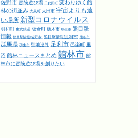
佐野市
変わりゆく館
冒険遊び場
千代田町
宇宙よりも遠
林の街並み
太田市
大泉町
新型コロナウイルス
い場所
熊目撃
明和町
板倉町
栃木市
東武鉄道
桐生市
情報
熊目撃情報(足利市)
熊目撃情報(佐野市)
熊谷市
足利市
群馬県
邑楽町
里
聖地巡礼
羽生市
館林市
館林ニュースまとめ
館
沼
林市に冒険遊び場を創りたい