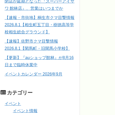
閉店が延期となった『スーパーアイザ
ワ 館林店』、営業はいつまでか
【速報・市街地】桐生市クマ目撃情報
2026.8.1【相生町五丁目・樹徳高等学
校相生総合グラウンド】
【速報】佐野市クマ目撃情報
2026.8.1【閑馬町・旧閑馬小学校】
【更新】『auショップ館林』が8月16
日まで臨時休業中
イベントカレンダー 2026年9月
カテゴリー
イベント
イベント情報