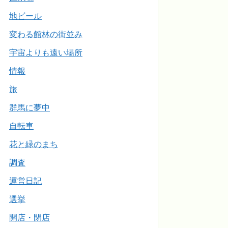
地ビール
変わる館林の街並み
宇宙よりも遠い場所
情報
旅
群馬に夢中
自転車
花と緑のまち
調査
運営日記
選挙
開店・閉店