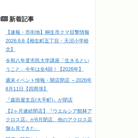
新着記事
【速報・市街地】桐生市クマ目撃情報
2026.8.6【相生町五丁目・天沼小学校
北】
令和八年度市民大学講座「生きるとい
うこと」今年は全4回！【2026年】
週末イベント情報・開店閉店 ～2026年
8月11日【四県境】
『森田屋支店(大手町)』が閉店
【2ヶ月連続閉店】『ウエルシア館林ア
クロス店』が8月閉店。他のアクロス店
舗も見てきた。