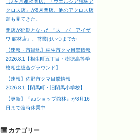
【2ヶ月連続閉店】『ウエルシア館林ア
クロス店』が8月閉店。他のアクロス店
舗も見てきた。
閉店が延期となった『スーパーアイザ
ワ 館林店』、営業はいつまでか
【速報・市街地】桐生市クマ目撃情報
2026.8.1【相生町五丁目・樹徳高等学
校相生総合グラウンド】
【速報】佐野市クマ目撃情報
2026.8.1【閑馬町・旧閑馬小学校】
【更新】『auショップ館林』が8月16
日まで臨時休業中
カテゴリー