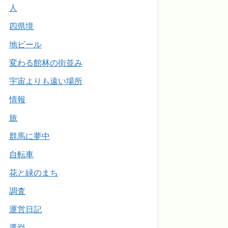
人
四県境
地ビール
変わる館林の街並み
宇宙よりも遠い場所
情報
旅
群馬に夢中
自転車
花と緑のまち
調査
運営日記
選挙