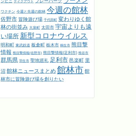
ラーメン
プレーパーク
ンビニ
テイクアウト
今週の館林
ワクチン
今週と先週の館林
佐野市
変わりゆく館
冒険遊び場
千代田町
宇宙よりも遠
林の街並み
太田市
大泉町
新型コロナウイルス
い場所
熊目撃
明和町
板倉町
栃木市
東武鉄道
桐生市
情報
熊目撃情報(足利市)
熊目撃情報(佐野市)
熊谷市
足利市
群馬県
邑楽町
里
聖地巡礼
羽生市
館林市
館林ニュースまとめ
館
沼
林市に冒険遊び場を創りたい