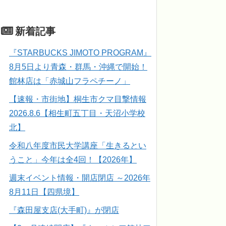
新着記事
『STARBUCKS JIMOTO PROGRAM』
8月5日より青森・群馬・沖縄で開始！
館林店は「赤城山フラペチーノ」
【速報・市街地】桐生市クマ目撃情報
2026.8.6【相生町五丁目・天沼小学校
北】
令和八年度市民大学講座「生きるとい
うこと」今年は全4回！【2026年】
週末イベント情報・開店閉店 ～2026年
8月11日【四県境】
『森田屋支店(大手町)』が閉店