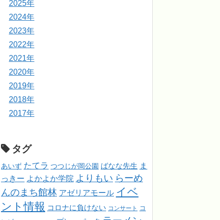
2025年
2024年
2023年
2022年
2021年
2020年
2019年
2018年
2017年
タグ
たてラ
ま
ばなな先生
あいず
つつじが岡公園
よりもい
らーめ
っきー
よかよか学院
イベ
んのまち館林
アゼリアモール
ント情報
コロナに負けない
コンサート
コ