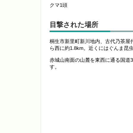
クマ1頭
目撃された場所
桐生市新里町新川地内、古代乃茶屋付
ら西に約1.8km。近くにはぐんま
赤城山南面の山麓を東西に通る国道3
す。