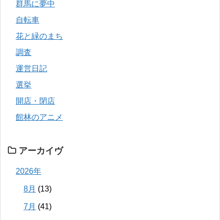
群馬に夢中
自転車
花と緑のまち
調査
運営日記
選挙
開店・閉店
館林のアニメ
アーカイヴ
2026年
8月
(13)
7月
(41)