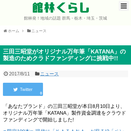
館林くらし
館林発！地域の話題 群馬・栃木・埼玉・茨城
ホーム
ホーム
ニュース
開店・閉店
イベント
三田三昭堂がオリジナル万年筆「KATANA」の
製造のためクラドファンディングに挑戦中!!
グルメ
2017/8/11
ニュース
ショップ
0
まとめ
「あなたブランド」の三田三昭堂が本日8月10日より、
コミュニティ
オリジナル万年筆「KATANA」製作資金調達をクラウド
ファンディングで開始しました!
宇宙よりも遠い場所