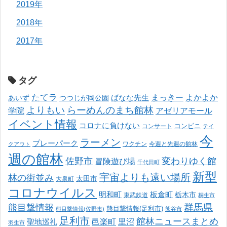
2019年
2018年
2017年
タグ
たてラ
まっきー
ばなな先生
よかよか
あいず
つつじが岡公園
よりもい
らーめんのまち館林
学院
アゼリアモール
イベント情報
コロナに負けない
コンサート
コンビニ
テイ
今
ラーメン
プレーパーク
ワクチン
今週と先週の館林
クアウト
週の館林
佐野市
変わりゆく館
冒険遊び場
千代田町
新型
宇宙よりも遠い場所
林の街並み
太田市
大泉町
コロナウイルス
明和町
板倉町
栃木市
東武鉄道
桐生市
熊目撃情報
群馬県
熊目撃情報(足利市)
熊目撃情報(佐野市)
熊谷市
足利市
館林ニュースまとめ
邑楽町
里沼
聖地巡礼
羽生市