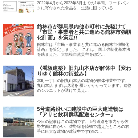
2022年4月から2023年3月までの1年間、フードバン
クに寄付された食品を、生活に困っている...
館林市が群馬県内他市町村に先駆けて
『市民・事業者と共に進める館林市強靱
化計画』を策定!!
館林市は『市民・事業者と共に進める館林市強靱化
計画』を策定しました。 これは、国土強靱化基本法
を踏まえた、大規模自然災害を想定...
《看板建築》旧丸山本店が解体中【変わ
りゆく館林の街並み】
本町一丁目の旧丸山本店の建物が解体作業中です。
丸山本店 まずは現場を 覆いがかかっています。建物
のシルエットが透けて見え...
5号道路沿いに建設中の巨大建造物は
『アサヒ飲料群馬配送センター』
今日の記事はこの建物です。 5号道路を市内から佐
野方面に向かい、佐野線を陸橋で越えたところの右
手に巨大な建物が建設中です(酒の...