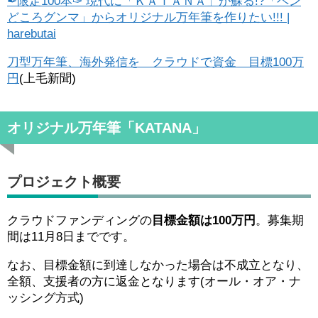
✒限定100本✑ 現代に「ＫＡＴＡＮＡ」が蘇る!?「ペン
どころグンマ」からオリジナル万年筆を作りたい!!! |
harebutai
刀型万年筆、海外発信を クラウドで資金 目標100万
円
(上毛新聞)
オリジナル万年筆「KATANA」
プロジェクト概要
クラウドファンディングの
目標金額は100万円
。募集期
間は11月8日までです。
なお、目標金額に到達しなかった場合は不成立となり、
全額、支援者の方に返金となります(オール・オア・ナ
ッシング方式)