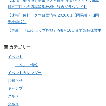
【速報・市街地】桐生市クマ目撃情報 2026.8.1【相生
町五丁目・樹徳高等学校相生総合グラウンド】
【速報】佐野市クマ目撃情報 2026.8.1【閑馬町・旧閑
馬小学校】
【更新】『auショップ館林』が8月16日まで臨時休業中
カテゴリー
イベント
イベント情報
イベントカレンダー
お知らせ
キャンプ
グルメ
グルメ