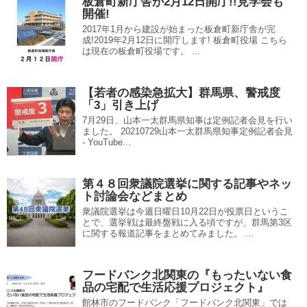
板倉町新庁舎が2月12日開庁!!見学会も
開催!
2017年1月から建設が始まった板倉町新庁舎が完
成!2019年2月12日に開庁します! 板倉町役場 こちら
は現在の板倉町役場です。 ...
【若者の感染急拡大】群馬県、警戒度
「3」引き上げ
7月29日、山本一太群馬県知事は定例記者会見を行い
ました。 20210729山本一太群馬県知事定例記者会見
- YouTube...
第４８回衆議院選挙に関する記事やネッ
ト討論会などまとめ
衆議院選挙は今週日曜日10月22日が投票日というこ
とで、選挙戦は最終盤戦に入る頃ですが、群馬第3区
に関する報道記事をまとめてみました。 ...
フードバンク北関東の『もったいない食
品の宅配で生活応援プロジェクト』
館林市のフードバンク「フードバンク北関東」では