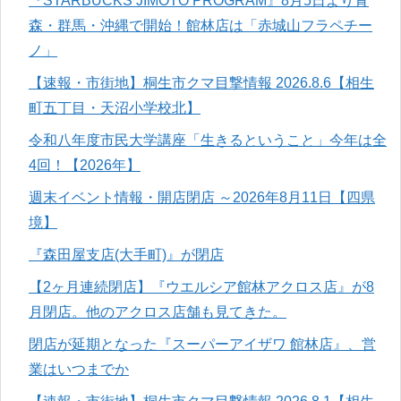
『STARBUCKS JIMOTO PROGRAM』8月5日より青
森・群馬・沖縄で開始！館林店は「赤城山フラペチー
ノ」
【速報・市街地】桐生市クマ目撃情報 2026.8.6【相生
町五丁目・天沼小学校北】
令和八年度市民大学講座「生きるということ」今年は全
4回！【2026年】
週末イベント情報・開店閉店 ～2026年8月11日【四県
境】
『森田屋支店(大手町)』が閉店
【2ヶ月連続閉店】『ウエルシア館林アクロス店』が8
月閉店。他のアクロス店舗も見てきた。
閉店が延期となった『スーパーアイザワ 館林店』、営
業はいつまでか