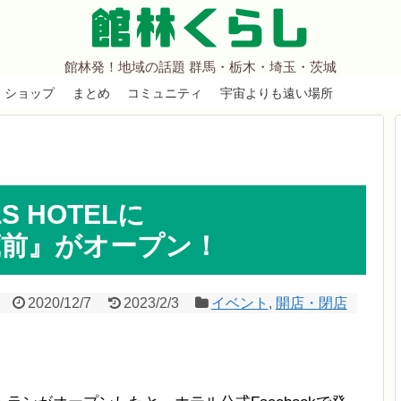
館林くらし
館林発！地域の話題 群馬・栃木・埼玉・茨城
ショップ
まとめ
コミュニティ
宇宙よりも遠い場所
LS HOTELに
G 蔵前』がオープン！
2020/12/7
2023/2/3
イベント
,
開店・閉店