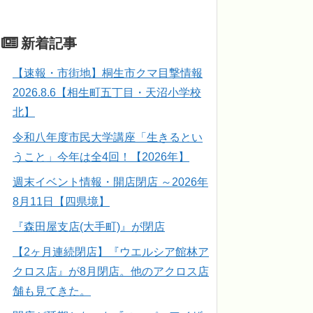
新着記事
【速報・市街地】桐生市クマ目撃情報
2026.8.6【相生町五丁目・天沼小学校
北】
令和八年度市民大学講座「生きるとい
うこと」今年は全4回！【2026年】
週末イベント情報・開店閉店 ～2026年
8月11日【四県境】
『森田屋支店(大手町)』が閉店
【2ヶ月連続閉店】『ウエルシア館林ア
クロス店』が8月閉店。他のアクロス店
舗も見てきた。