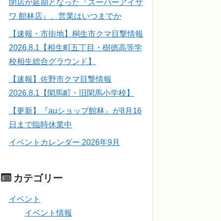
閉店が延期となった『スーパーアイザ
ワ 館林店』、営業はいつまでか
【速報・市街地】桐生市クマ目撃情報
2026.8.1【相生町五丁目・樹徳高等学
校相生総合グラウンド】
【速報】佐野市クマ目撃情報
2026.8.1【閑馬町・旧閑馬小学校】
【更新】『auショップ館林』が8月16
日まで臨時休業中
イベントカレンダー 2026年9月
カテゴリー
イベント
イベント情報