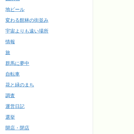
地ビール
変わる館林の街並み
宇宙よりも遠い場所
情報
旅
群馬に夢中
自転車
花と緑のまち
調査
運営日記
選挙
開店・閉店