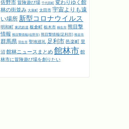
佐野市
変わりゆく館
冒険遊び場
千代田町
宇宙よりも遠
林の街並み
太田市
大泉町
新型コロナウイルス
い場所
熊目撃
明和町
板倉町
栃木市
東武鉄道
桐生市
情報
熊目撃情報(足利市)
熊目撃情報(佐野市)
熊谷市
足利市
群馬県
邑楽町
里
聖地巡礼
羽生市
館林市
館林ニュースまとめ
館
沼
林市に冒険遊び場を創りたい