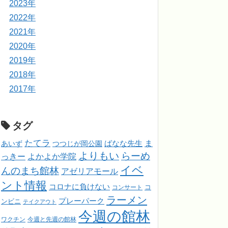
2023年
2022年
2021年
2020年
2019年
2018年
2017年
タグ
たてラ
ま
ばなな先生
あいず
つつじが岡公園
よりもい
らーめ
っきー
よかよか学院
イベ
んのまち館林
アゼリアモール
ント情報
コロナに負けない
コンサート
コ
ラーメン
プレーパーク
ンビニ
テイクアウト
今週の館林
ワクチン
今週と先週の館林