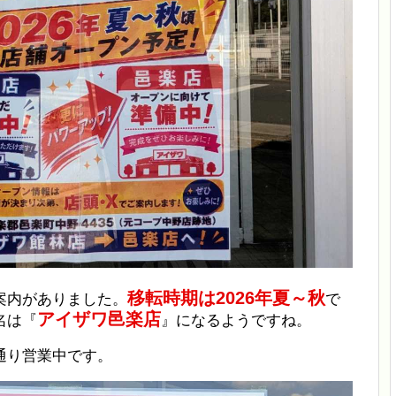
移転時期は2026年夏～秋
案内がありました。
で
アイザワ邑楽店
名は『
』になるようですね。
通り営業中です。