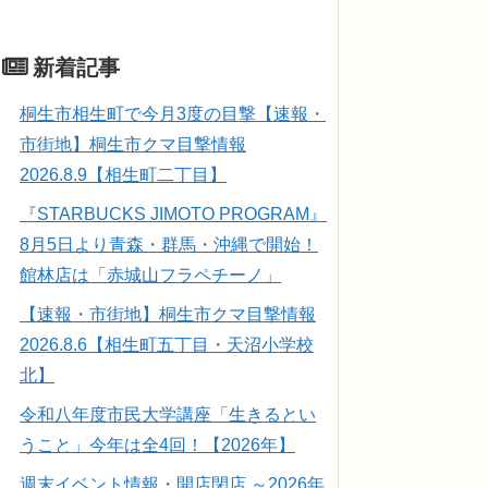
新着記事
桐生市相生町で今月3度の目撃【速報・
市街地】桐生市クマ目撃情報
2026.8.9【相生町二丁目】
『STARBUCKS JIMOTO PROGRAM』
8月5日より青森・群馬・沖縄で開始！
館林店は「赤城山フラペチーノ」
【速報・市街地】桐生市クマ目撃情報
2026.8.6【相生町五丁目・天沼小学校
北】
令和八年度市民大学講座「生きるとい
うこと」今年は全4回！【2026年】
週末イベント情報・開店閉店 ～2026年