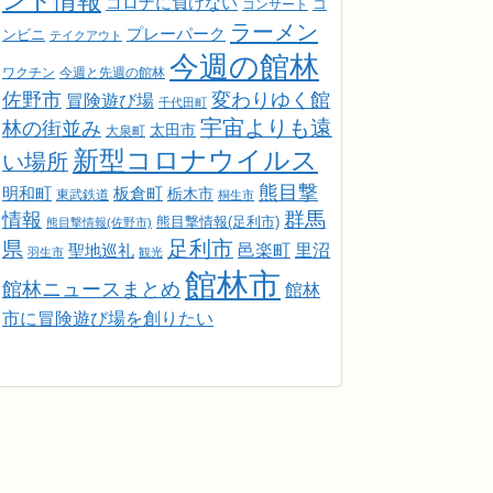
ント情報
コロナに負けない
コンサート
コ
ラーメン
プレーパーク
ンビニ
テイクアウト
今週の館林
ワクチン
今週と先週の館林
佐野市
変わりゆく館
冒険遊び場
千代田町
宇宙よりも遠
林の街並み
太田市
大泉町
新型コロナウイルス
い場所
熊目撃
明和町
板倉町
栃木市
東武鉄道
桐生市
情報
群馬
熊目撃情報(足利市)
熊目撃情報(佐野市)
足利市
県
邑楽町
里沼
聖地巡礼
羽生市
観光
館林市
館林ニュースまとめ
館林
市に冒険遊び場を創りたい