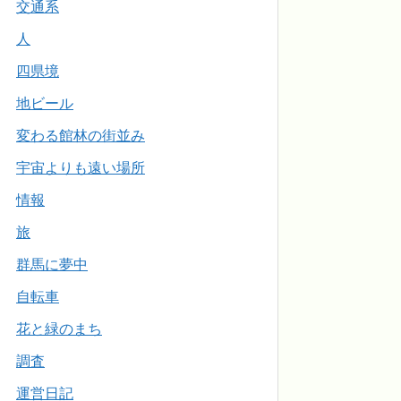
交通系
人
四県境
地ビール
変わる館林の街並み
宇宙よりも遠い場所
情報
旅
群馬に夢中
自転車
花と緑のまち
調査
運営日記