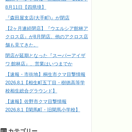
8月11日【四県境】
『森田屋支店(大手町)』が閉店
【2ヶ月連続閉店】『ウエルシア館林ア
クロス店』が8月閉店。他のアクロス店
舗も見てきた。
閉店が延期となった『スーパーアイザ
ワ 館林店』、営業はいつまでか
【速報・市街地】桐生市クマ目撃情報
2026.8.1【相生町五丁目・樹徳高等学
校相生総合グラウンド】
【速報】佐野市クマ目撃情報
2026.8.1【閑馬町・旧閑馬小学校】
カテゴリー