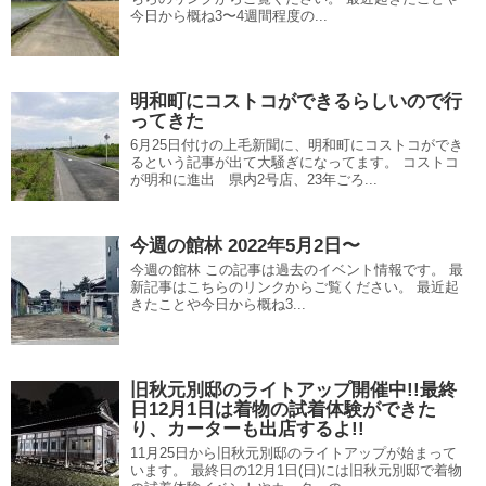
今日から概ね3〜4週間程度の...
明和町にコストコができるらしいので行
ってきた
6月25日付けの上毛新聞に、明和町にコストコができ
るという記事が出て大騒ぎになってます。 コストコ
が明和に進出 県内2号店、23年ごろ...
今週の館林 2022年5月2日〜
今週の館林 この記事は過去のイベント情報です。 最
新記事はこちらのリンクからご覧ください。 最近起
きたことや今日から概ね3...
旧秋元別邸のライトアップ開催中!!最終
日12月1日は着物の試着体験ができた
り、カーターも出店するよ!!
11月25日から旧秋元別邸のライトアップが始まって
います。 最終日の12月1日(日)には旧秋元別邸で着物