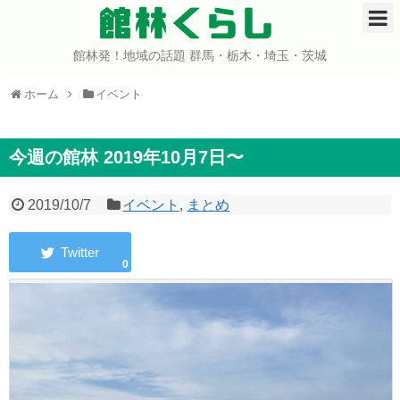
館林くらし
館林発！地域の話題 群馬・栃木・埼玉・茨城
ホーム
ホーム
イベント
開店・閉店
イベント
今週の館林 2019年10月7日〜
グルメ
2019/10/7
イベント
,
まとめ
ショップ
0
まとめ
コミュニティ
宇宙よりも遠い場所