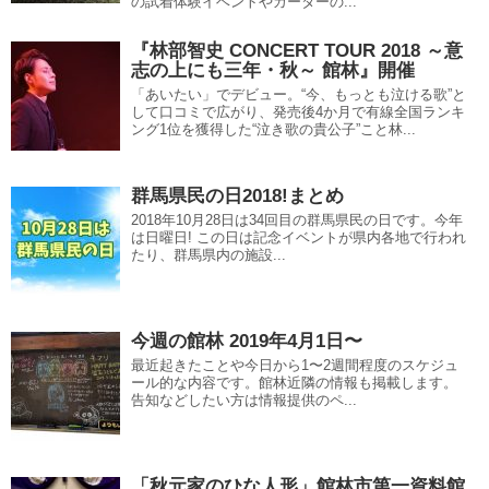
の試着体験イベントやカーターの...
『林部智史 CONCERT TOUR 2018 ～意
志の上にも三年・秋～ 館林』開催
「あいたい」でデビュー。“今、もっとも泣ける歌”と
して口コミで広がり、発売後4か月で有線全国ランキ
ング1位を獲得した“泣き歌の貴公子”こと林...
群馬県民の日2018!まとめ
2018年10月28日は34回目の群馬県民の日です。今年
は日曜日! この日は記念イベントが県内各地で行われ
たり、群馬県内の施設...
今週の館林 2019年4月1日〜
最近起きたことや今日から1〜2週間程度のスケジュ
ール的な内容です。館林近隣の情報も掲載します。
告知などしたい方は情報提供のペ...
「秋元家のひな人形」館林市第一資料館