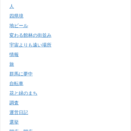
人
四県境
地ビール
変わる館林の街並み
宇宙よりも遠い場所
情報
旅
群馬に夢中
自転車
花と緑のまち
調査
運営日記
選挙