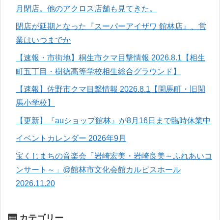
月閉店。他のアクロス店舗も見てきた。
閉店が延期となった『スーパーアイザワ 館林店』、営
業はいつまでか
【速報・市街地】桐生市クマ目撃情報 2026.8.1【相生
町五丁目・樹徳高等学校相生総合グラウンド】
【速報】佐野市クマ目撃情報 2026.8.1【閑馬町・旧閑
馬小学校】
【更新】『auショップ館林』が8月16日まで臨時休業中
イベントカレンダー 2026年9月
宝くじまちの音楽会「岩崎宏美・岩崎良美～ふれあいコ
ンサート～」@館林市文化会館カルピスホール
2026.11.20
カテゴリー