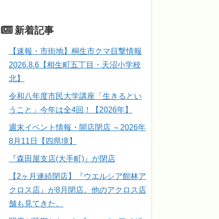
新着記事
【速報・市街地】桐生市クマ目撃情報
2026.8.6【相生町五丁目・天沼小学校
北】
令和八年度市民大学講座「生きるとい
うこと」今年は全4回！【2026年】
週末イベント情報・開店閉店 ～2026年
8月11日【四県境】
『森田屋支店(大手町)』が閉店
【2ヶ月連続閉店】『ウエルシア館林ア
クロス店』が8月閉店。他のアクロス店
舗も見てきた。