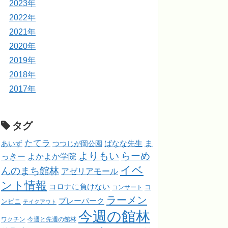
2023年
2022年
2021年
2020年
2019年
2018年
2017年
タグ
たてラ
ま
ばなな先生
あいず
つつじが岡公園
よりもい
らーめ
っきー
よかよか学院
イベ
んのまち館林
アゼリアモール
ント情報
コロナに負けない
コンサート
コ
ラーメン
プレーパーク
ンビニ
テイクアウト
今週の館林
ワクチン
今週と先週の館林