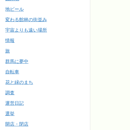
地ビール
変わる館林の街並み
宇宙よりも遠い場所
情報
旅
群馬に夢中
自転車
花と緑のまち
調査
運営日記
選挙
開店・閉店