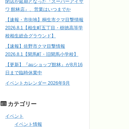
閉店が延期となった『スーパーアイザ
ワ 館林店』、営業はいつまでか
【速報・市街地】桐生市クマ目撃情報
2026.8.1【相生町五丁目・樹徳高等学
校相生総合グラウンド】
【速報】佐野市クマ目撃情報
2026.8.1【閑馬町・旧閑馬小学校】
【更新】『auショップ館林』が8月16
日まで臨時休業中
イベントカレンダー 2026年9月
カテゴリー
イベント
イベント情報