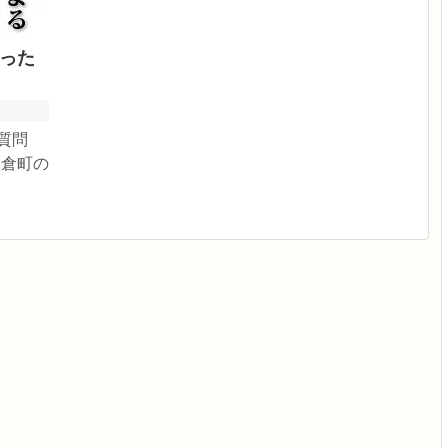
った
質問
板倉町の
たことを