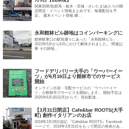
関東四県境(群馬・栃木・茨城・さいたま)あたりの開
店閉店・イベント情報まとめです。毎週配信を予
定。 週末イベント情報 継...
永和館林ビル跡地はコインパーキングに
館林駅東口の駅前通りにあった「永和館林ビル」、
2022年5月から6月にかけて解体されました。 関連記
事 その跡地...
フードデリバリー大手の「ウーバーイー
ツ」が6月16日より館林市でのサービス
開始
オンライン出前・宅配サービスの「ウーバーイー
ツ」が館林市でサービスを開始します。 開始予定は
2025年6月16日(月)からで、現在配達...
【3月31日閉店】Cafe&bar ROOTS(大手
町) 創作イタリアンのお店
2018年3月28日追記 『Cafe&bar ROOTS』Facebook
ページで、2018年3月31日をもって閉店の発表があ...