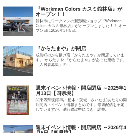
『Workman Colors カスミ館林店』が
オープン！！
館林市にワークマンの新形態ショップ『Workman
Colors カスミ館林店』がオープンしました！！ オー
プン日は2026年3月5日...
『からたまや』が閉店
成島町のから揚げ店『からたまや』が閉店していま
す。 からたまや 『からたまや』があった建物です。
「入居者募集」の...
週末イベント情報・開店閉店 ～2025年1
月13日【四県境】
関東四県境(群馬・栃木・茨城・さいたま)あたりの開
店閉店・イベント情報まとめです。毎週配信を予定
していますが、試行錯誤中につき、調整...
週末イベント情報・開店閉店 ～2026年4
月5日【四県境】