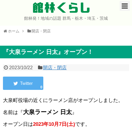
館林くらし
館林発！地域の話題 群馬・栃木・埼玉・茨城
ホーム
ホーム
開店・閉店
開店・閉店
イベント
『大泉ラーメン 日太』オープン！
グルメ
2023/10/22
開店・閉店
ショップ
0
まとめ
大泉町役場の近くにラーメン店がオープンしました。
コミュニティ
大泉ラーメン 日太
名前は『
』
オープン日は
2023年10月7日(土)
です。
宇宙よりも遠い場所