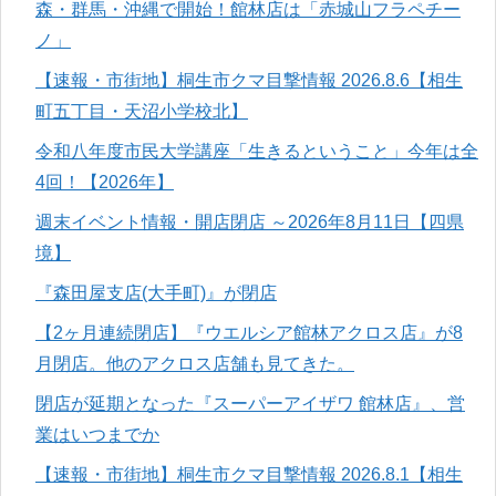
森・群馬・沖縄で開始！館林店は「赤城山フラペチー
ノ」
【速報・市街地】桐生市クマ目撃情報 2026.8.6【相生
町五丁目・天沼小学校北】
令和八年度市民大学講座「生きるということ」今年は全
4回！【2026年】
週末イベント情報・開店閉店 ～2026年8月11日【四県
境】
『森田屋支店(大手町)』が閉店
【2ヶ月連続閉店】『ウエルシア館林アクロス店』が8
月閉店。他のアクロス店舗も見てきた。
閉店が延期となった『スーパーアイザワ 館林店』、営
業はいつまでか
【速報・市街地】桐生市クマ目撃情報 2026.8.1【相生