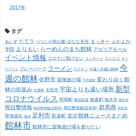
2017年
タグ
たてラ
まっきー
ばなな先生
よかよか
あいず
つつじが岡公園
よりもい
らーめんのまち館林
学院
アゼリアモール
イベント情報
コロナに負けない
コンサート
コンビニ
テイ
今
ラーメン
プレーパーク
ワクチン
今週と先週の館林
クアウト
週の館林
佐野市
変わりゆく館
冒険遊び場
千代田町
新型
宇宙よりも遠い場所
林の街並み
太田市
大泉町
コロナウイルス
明和町
板倉町
栃木市
東武鉄道
桐生市
熊目撃情報
群馬県
熊目撃情報(足利市)
熊目撃情報(佐野市)
羽生市
足利市
館林ニュースまとめ
邑楽町
里沼
聖地巡礼
観光
館林市
館林市に冒険遊び場を創りたい