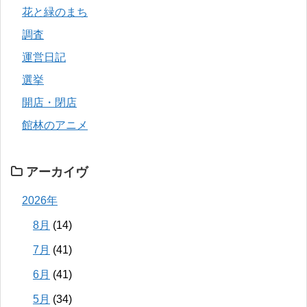
花と緑のまち
調査
運営日記
選挙
開店・閉店
館林のアニメ
アーカイヴ
2026年
8月
(14)
7月
(41)
6月
(41)
5月
(34)