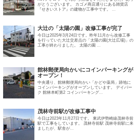
がとうございます。 カゴメ商店通りにある雑貨店
『せきいストア』の建物が工事中です。 ...
大辻の「太陽の園」改修工事が完了
今日は2025年3月24日です。昨年11月から改修工事
を行っていた大辻交差点の「太陽の園(大辻広場)」の
工事が終わりました。 太陽の園 ...
館林郵便局向かいにコインパーキングが
オープン！
中央通り、館林郵便局向かい「かどや薬局」跡地に
コインパーキングがオープンしています。 デイパー
ク 館林本町第2 コインパーキング...
茂林寺前駅が改修工事中
今日は2023年11月27日です。 東武伊勢崎線茂林寺前
駅で工事をしています。 茂林寺前駅 茂林寺前駅に来
ましたが、駅舎が...