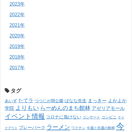
2023年
2022年
2021年
2020年
2019年
2018年
2017年
タグ
たてラ
まっきー
ばなな先生
よかよか
あいず
つつじが岡公園
よりもい
らーめんのまち館林
学院
アゼリアモール
イベント情報
コロナに負けない
コンサート
コンビニ
テイ
今
ラーメン
プレーパーク
ワクチン
今週と先週の館林
クアウト