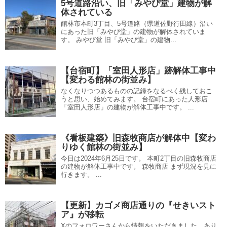
5号道路沿い、旧「みやび堂」建物が解
体されている
館林市本町3丁目、5号道路（県道佐野行田線）沿い
にあった旧「みやび堂」の建物が解体されていま
す。 みやび堂 旧「みやび堂」の建物...
【台宿町】「室田人形店」跡解体工事中
【変わる館林の街並み】
なくなりつつあるものの記録をなるべく残しておこ
うと思い、始めてみます。 台宿町にあった人形店
「室田人形店」の建物が解体工事中です。 ...
《看板建築》旧森牧商店が解体中【変わ
りゆく館林の街並み】
今日は2024年6月25日です。 本町2丁目の旧森牧商店
の建物が解体工事中です。 森牧商店 まず現況を見に
行きます。 ...
【更新】カゴメ商店通りの『せきいスト
ア』が移転
Xのフォロワーさんから情報をいただきました。あり