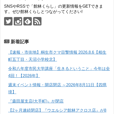
SNSやRSSで「館林くらし」の更新情報をGETできま
す。ぜひ館林くらしとつながってください!
新着記事
【速報・市街地】桐生市クマ目撃情報 2026.8.6【相生
町五丁目・天沼小学校北】
令和八年度市民大学講座「生きるということ」今年は全
4回！【2026年】
週末イベント情報・開店閉店 ～2026年8月11日【四県
境】
『森田屋支店(大手町)』が閉店
【2ヶ月連続閉店】『ウエルシア館林アクロス店』が8