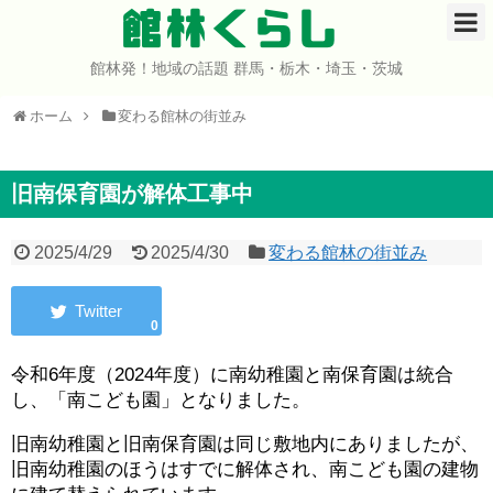
館林くらし
館林発！地域の話題 群馬・栃木・埼玉・茨城
ホーム
ホーム
変わる館林の街並み
開店・閉店
イベント
旧南保育園が解体工事中
グルメ
2025/4/29
2025/4/30
変わる館林の街並み
ショップ
0
まとめ
令和6年度（2024年度）に南幼稚園と南保育園は統合
し、「南こども園」となりました。
コミュニティ
旧南幼稚園と旧南保育園は同じ敷地内にありましたが、
宇宙よりも遠い場所
旧南幼稚園のほうはすでに解体され、南こども園の建物