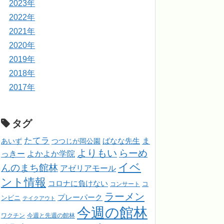
2023年
2022年
2021年
2020年
2019年
2018年
2017年
タグ
たてラ
ま
ばなな先生
あいず
つつじが岡公園
よりもい
らーめ
っきー
よかよか学院
イベ
んのまち館林
アゼリアモール
ント情報
コロナに負けない
コンサート
コ
ラーメン
プレーパーク
ンビニ
テイクアウト
今週の館林
ワクチン
今週と先週の館林