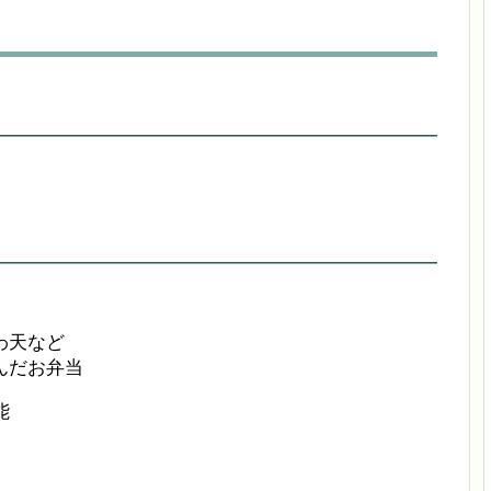
わ天など
んだお弁当
能