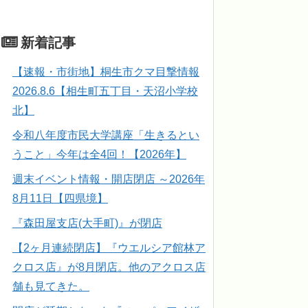
新着記事
【速報・市街地】桐生市クマ目撃情報
2026.8.6【相生町五丁目・天沼小学校
北】
令和八年度市民大学講座「生きるとい
うこと」今年は全4回！【2026年】
週末イベント情報・開店閉店 ～2026年
8月11日【四県境】
『森田屋支店(大手町)』が閉店
【2ヶ月連続閉店】『ウエルシア館林ア
クロス店』が8月閉店。他のアクロス店
舗も見てきた。