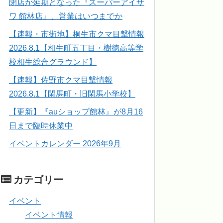
閉店が延期となった『スーパーアイザ
ワ 館林店』、営業はいつまでか
【速報・市街地】桐生市クマ目撃情報
2026.8.1【相生町五丁目・樹徳高等学
校相生総合グラウンド】
【速報】佐野市クマ目撃情報
2026.8.1【閑馬町・旧閑馬小学校】
【更新】『auショップ館林』が8月16
日まで臨時休業中
イベントカレンダー 2026年9月
カテゴリー
イベント
イベント情報