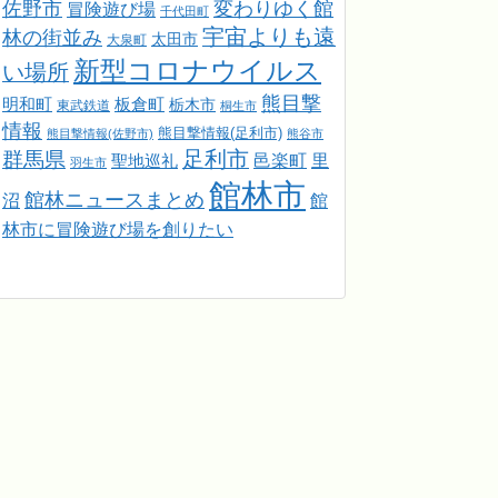
佐野市
変わりゆく館
冒険遊び場
千代田町
宇宙よりも遠
林の街並み
太田市
大泉町
新型コロナウイルス
い場所
熊目撃
明和町
板倉町
栃木市
東武鉄道
桐生市
情報
熊目撃情報(足利市)
熊目撃情報(佐野市)
熊谷市
足利市
群馬県
邑楽町
里
聖地巡礼
羽生市
館林市
館林ニュースまとめ
館
沼
林市に冒険遊び場を創りたい