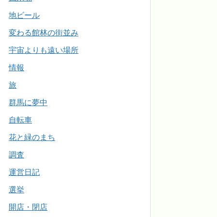
地ビール
変わる館林の街並み
宇宙よりも遠い場所
情報
旅
群馬に夢中
自転車
花と緑のまち
調査
運営日記
選挙
開店・閉店