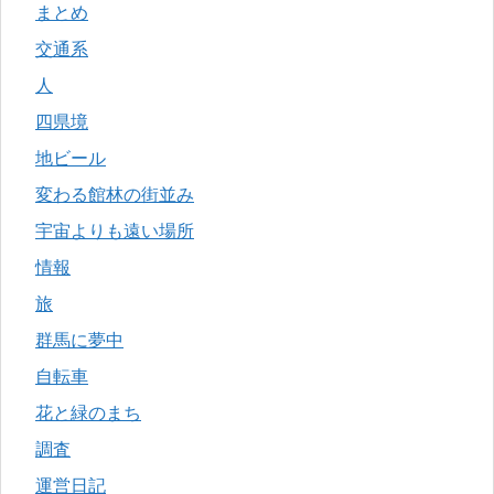
まとめ
交通系
人
四県境
地ビール
変わる館林の街並み
宇宙よりも遠い場所
情報
旅
群馬に夢中
自転車
花と緑のまち
調査
運営日記