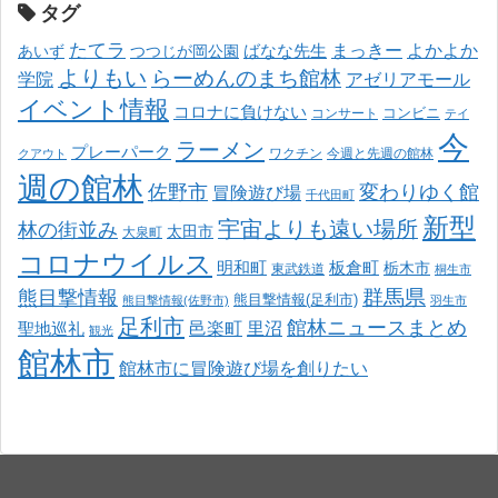
タグ
たてラ
まっきー
ばなな先生
よかよか
あいず
つつじが岡公園
よりもい
らーめんのまち館林
学院
アゼリアモール
イベント情報
コロナに負けない
コンサート
コンビニ
テイ
今
ラーメン
プレーパーク
ワクチン
今週と先週の館林
クアウト
週の館林
佐野市
変わりゆく館
冒険遊び場
千代田町
新型
宇宙よりも遠い場所
林の街並み
太田市
大泉町
コロナウイルス
明和町
板倉町
栃木市
東武鉄道
桐生市
熊目撃情報
群馬県
熊目撃情報(足利市)
熊目撃情報(佐野市)
羽生市
足利市
館林ニュースまとめ
邑楽町
里沼
聖地巡礼
観光
館林市
館林市に冒険遊び場を創りたい