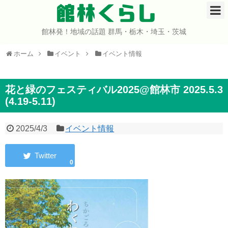
館林くらし
館林発！地域の話題 群馬・栃木・埼玉・茨城
ホーム
ホーム
イベント
イベント情報
開店・閉店
イベント
花と緑のフェスティバル2025@館林市 2025.5.3
(4.19-5.11)
グルメ
2025/4/3
イベント情報
ショップ
0
まとめ
コミュニティ
宇宙よりも遠い場所