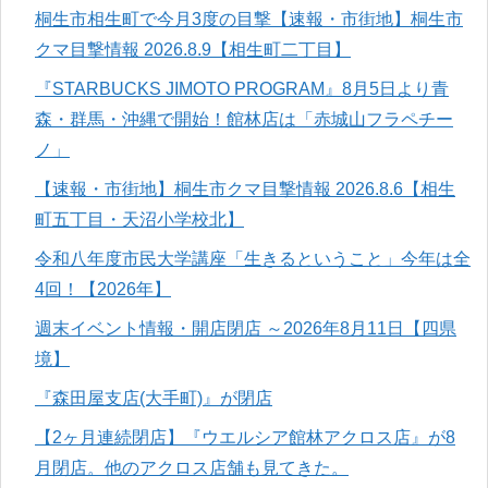
桐生市相生町で今月3度の目撃【速報・市街地】桐生市
クマ目撃情報 2026.8.9【相生町二丁目】
『STARBUCKS JIMOTO PROGRAM』8月5日より青
森・群馬・沖縄で開始！館林店は「赤城山フラペチー
ノ」
【速報・市街地】桐生市クマ目撃情報 2026.8.6【相生
町五丁目・天沼小学校北】
令和八年度市民大学講座「生きるということ」今年は全
4回！【2026年】
週末イベント情報・開店閉店 ～2026年8月11日【四県
境】
『森田屋支店(大手町)』が閉店
【2ヶ月連続閉店】『ウエルシア館林アクロス店』が8
月閉店。他のアクロス店舗も見てきた。