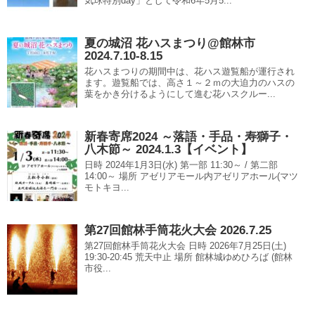
気球特別day」として令和6年5月5...
夏の城沼 花ハスまつり@館林市
2024.7.10-8.15
花ハスまつりの期間中は、花ハス遊覧船が運行され
ます。遊覧船では、高さ１～２ｍの大迫力のハスの
葉をかき分けるようにして進む花ハスクルー...
新春寄席2024 ～落語・手品・寿獅子・
八木節～ 2024.1.3【イベント】
日時 2024年1月3日(水) 第一部 11:30～ / 第二部
14:00～ 場所 アゼリアモール内アゼリアホール(マツ
モトキヨ...
第27回館林手筒花火大会 2026.7.25
第27回館林手筒花火大会 日時 2026年7月25日(土)
19:30-20:45 荒天中止 場所 館林城ゆめひろば (館林
市役...