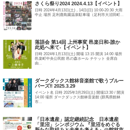
さくら祭り2024 2024.4.13【イベント】
日時 2024年4月13日(土)，14日(日) 10:00-20:30 大雨
中止 場所 足利鹿島園温泉駐車場（足利市大沼田町...
落語会 第14回 上州事変 邑楽日和-誰か
此処へ来て-【イベント】
日時 2024年1月13日(土) 開場 13:15 開演 14:00 場所
邑楽町中央公民館 邑の森ホール チケット 全席自
由...
ダークダックス館林音楽館で歌うブルー
バーズ‼︎ 2025.3.29
イベント名 日時 2025年3月29日(土) 開場13:30 / 開演
14:00 場所 ダークダックス館林音楽館 (群馬県館林
市...
「日本遺産」認定継続記念 日本遺産
「里沼」シンポジウム 『里沼をめぐる
新たな取組みと未来を考える』@館林市