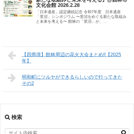
文化会館 2026.2.28
「日本遺産」認定継続記念 令和7年度 日本遺産
「里沼」シンポジウム 〜里沼をめぐる新たな取組み
と未来を考える〜 館林の「里沼」が、...
【四県境】館林周辺の花火大会まとめ!!【2025
年】
明和町にツルヤができるらしいので行ってきた
その2
検索