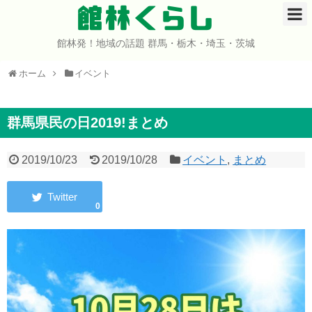
館林くらし
館林発！地域の話題 群馬・栃木・埼玉・茨城
ホーム
ホーム
イベント
開店・閉店
イベント
群馬県民の日2019!まとめ
グルメ
2019/10/23
2019/10/28
イベント
,
まとめ
ショップ
0
まとめ
コミュニティ
宇宙よりも遠い場所