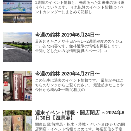
1週間のイベント情報と、先週あった出来事の振り返
りをしていきます。 それ以降のイベント情報はイベ
ントカレンダーにまとめて記載し...
今週の館林 2019年6月24日〜
最近起きたことや今日から1〜2週間程度のスケジュ
ール的な内容です。館林近隣の情報も掲載します。
告知などしたい方は情報提供のページにコ...
今週の館林 2020年4月27日〜
この記事は過去のイベント情報です。 最新記事はこ
ちらのリンクからご覧ください。 最近起きたことや
今日から概ね3〜4週間程度の...
週末イベント情報・開店閉店 ～2024年6
月30日【四県境】
関東四県境(群馬・栃木・茨城・さいたま)あたりの開
店閉店・イベント情報まとめです。毎週配信を予定