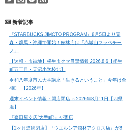
新着記事
『STARBUCKS JIMOTO PROGRAM』8月5日より青
森・群馬・沖縄で開始！館林店は「赤城山フラペチー
ノ」
【速報・市街地】桐生市クマ目撃情報 2026.8.6【相生
町五丁目・天沼小学校北】
令和八年度市民大学講座「生きるということ」今年は全
4回！【2026年】
週末イベント情報・開店閉店 ～2026年8月11日【四県
境】
『森田屋支店(大手町)』が閉店
【2ヶ月連続閉店】『ウエルシア館林アクロス店』が8