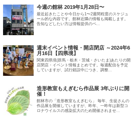
今週の館林 2019年1月28日〜
最近起きたことや今日から1〜2週間程度のスケジュ
ール的な内容です。館林近隣の情報も掲載します。
告知などしたい方は情報提供のペ...
週末イベント情報・開店閉店 ～2024年6
月16日【四県境】
関東四県境(群馬・栃木・茨城・さいたま)あたりの開
店閉店・イベント情報まとめです。毎週配信を予定
していますが、試行錯誤中につき、調整...
造形教室もえぎむら作品展 3年ぶりに開
催！
館林市の「造形教室もえぎむら」 毎年、生徒さんの
作品展を開催していますが、昨年、一昨年は新型コ
ロナウイルスの感染拡大のため開催されませ...