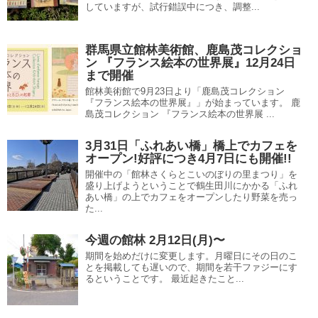
していますが、試行錯誤中につき、調整...
群馬県立館林美術館、鹿島茂コレクショ
ン 『フランス絵本の世界展』12月24日
まで開催
館林美術館で9月23日より「鹿島茂コレクション
『フランス絵本の世界展』」が始まっています。 鹿
島茂コレクション 『フランス絵本の世界展 ...
3月31日「ふれあい橋」橋上でカフェを
オープン!好評につき4月7日にも開催!!
開催中の「館林さくらとこいのぼりの里まつり」を
盛り上げようということで鶴生田川にかかる「ふれ
あい橋」の上でカフェをオープンしたり野菜を売っ
た...
今週の館林 2月12日(月)〜
期間を始めだけに変更します。月曜日にその日のこ
とを掲載しても遅いので、期間を若干ファジーにす
るということです。 最近起きたこと...