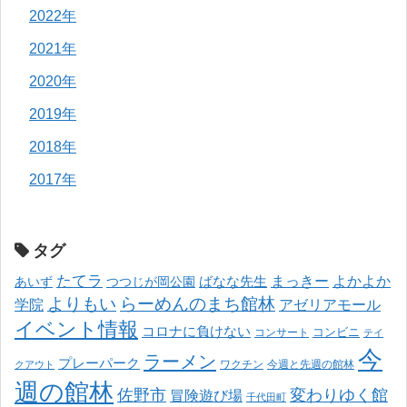
2022年
2021年
2020年
2019年
2018年
2017年
タグ
たてラ
まっきー
ばなな先生
よかよか
あいず
つつじが岡公園
よりもい
らーめんのまち館林
学院
アゼリアモール
イベント情報
コロナに負けない
コンサート
コンビニ
テイ
今
ラーメン
プレーパーク
ワクチン
今週と先週の館林
クアウト
週の館林
佐野市
変わりゆく館
冒険遊び場
千代田町