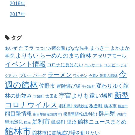
2018年
2017年
タグ
たてラ
まっきー
ばなな先生
よかよか
あいず
つつじが岡公園
よりもい
らーめんのまち館林
学院
アゼリアモール
イベント情報
コロナに負けない
コンサート
コンビニ
テイ
今
ラーメン
プレーパーク
ワクチン
今週と先週の館林
クアウト
週の館林
佐野市
変わりゆく館
冒険遊び場
千代田町
新型
宇宙よりも遠い場所
林の街並み
太田市
大泉町
コロナウイルス
明和町
板倉町
栃木市
東武鉄道
桐生市
熊目撃情報
群馬県
熊目撃情報(足利市)
熊目撃情報(佐野市)
羽生市
足利市
館林ニュースまとめ
邑楽町
里沼
聖地巡礼
観光
館林市
館林市に冒険遊び場を創りたい