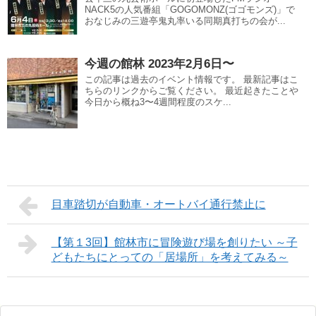
NACK5の人気番組「GOGOMONZ(ゴゴモンズ)」で
おなじみの三遊亭鬼丸率いる同期真打ちの会が...
今週の館林 2023年2月6日〜
この記事は過去のイベント情報です。 最新記事はこ
ちらのリンクからご覧ください。 最近起きたことや
今日から概ね3〜4週間程度のスケ...
目車踏切が自動車・オートバイ通行禁止に
【第１3回】館林市に冒険遊び場を創りたい ～子
どもたちにとっての「居場所」を考えてみる～