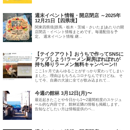
週末イベント情報・開店閉店 ～2025年
12月21日【四県境】
関東四県境(群馬・栃木・茨城・さいたま)あたりの開
店閉店・イベント情報まとめです。毎週配信を予
定。 週末イベント情報 継...
【テイクアウト】おうちで作ってSNSに
アップしよう!ラーメン厨房ぽれぽれが
持ち帰りラーメン無料キャンペーン!!
ここ1ヶ月であらゆることがすっかり変わってしまい
ました。理由はもちろんコロナなんですけどね。 そ
して今、自粛の大波に全てが飲み込まれて...
今週の館林 3月12日(月)〜
最近起きたことや今日から1〜2週間程度のスケジュ
ール的な内容です。館林近隣の情報も掲載します。
告知などしたい方は情報提供のペ...