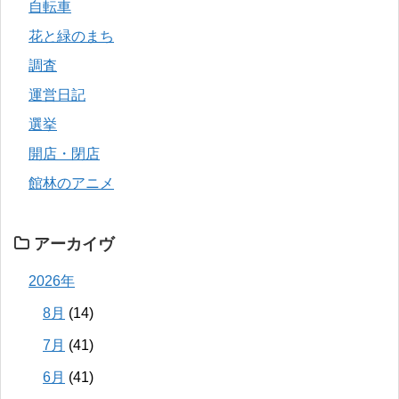
自転車
花と緑のまち
調査
運営日記
選挙
開店・閉店
館林のアニメ
アーカイヴ
2026年
8月
(14)
7月
(41)
6月
(41)