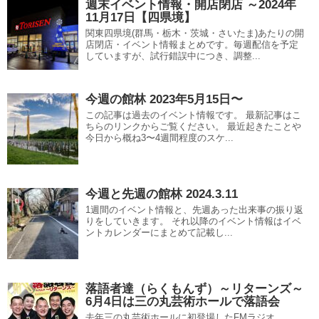
週末イベント情報・開店閉店 ～2024年
11月17日【四県境】
関東四県境(群馬・栃木・茨城・さいたま)あたりの開
店閉店・イベント情報まとめです。毎週配信を予定
していますが、試行錯誤中につき、調整...
今週の館林 2023年5月15日〜
この記事は過去のイベント情報です。 最新記事はこ
ちらのリンクからご覧ください。 最近起きたことや
今日から概ね3〜4週間程度のスケ...
今週と先週の館林 2024.3.11
1週間のイベント情報と、先週あった出来事の振り返
りをしていきます。 それ以降のイベント情報はイベ
ントカレンダーにまとめて記載し...
落語者達（らくもんず）～リターンズ～
6月4日は三の丸芸術ホールで落語会
去年三の丸芸術ホールに初登場したFMラジオ