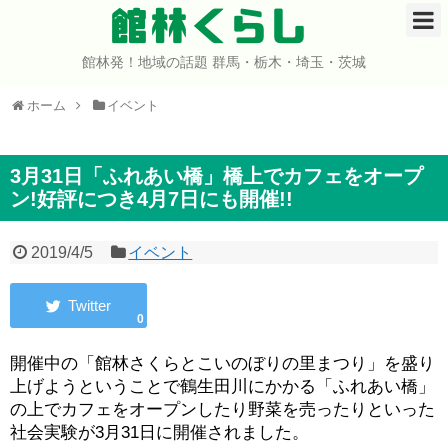
館林くらし
館林発！地域の話題 群馬・栃木・埼玉・茨城
ホーム
ホーム
イベント
開店・閉店
イベント
3月31日「ふれあい橋」橋上でカフェをオープ
ン!好評につき4月7日にも開催!!
グルメ
2019/4/5
イベント
ショップ
0
まとめ
開催中の「館林さくらとこいのぼりの里まつり」を盛り
コミュニティ
上げようということで鶴生田川にかかる「ふれあい橋」
の上でカフェをオープンしたり野菜を売ったりといった
宇宙よりも遠い場所
社会実験が3月31日に開催されました。