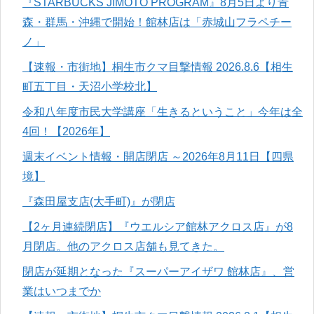
『STARBUCKS JIMOTO PROGRAM』8月5日より青
森・群馬・沖縄で開始！館林店は「赤城山フラペチー
ノ」
【速報・市街地】桐生市クマ目撃情報 2026.8.6【相生
町五丁目・天沼小学校北】
令和八年度市民大学講座「生きるということ」今年は全
4回！【2026年】
週末イベント情報・開店閉店 ～2026年8月11日【四県
境】
『森田屋支店(大手町)』が閉店
【2ヶ月連続閉店】『ウエルシア館林アクロス店』が8
月閉店。他のアクロス店舗も見てきた。
閉店が延期となった『スーパーアイザワ 館林店』、営
業はいつまでか