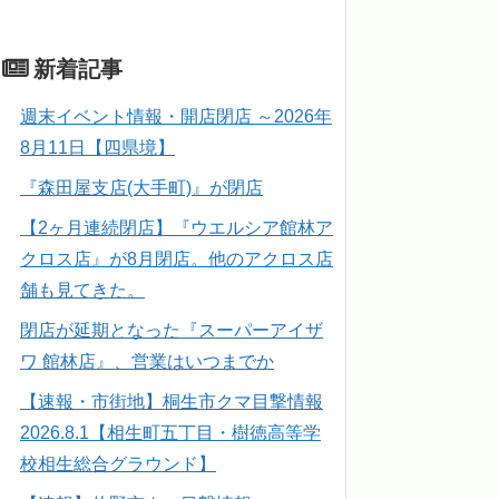
新着記事
週末イベント情報・開店閉店 ～2026年
8月11日【四県境】
『森田屋支店(大手町)』が閉店
【2ヶ月連続閉店】『ウエルシア館林ア
クロス店』が8月閉店。他のアクロス店
舗も見てきた。
閉店が延期となった『スーパーアイザ
ワ 館林店』、営業はいつまでか
【速報・市街地】桐生市クマ目撃情報
2026.8.1【相生町五丁目・樹徳高等学
校相生総合グラウンド】