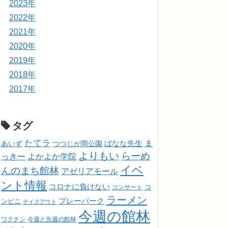
2023年
2022年
2021年
2020年
2019年
2018年
2017年
タグ
たてラ
ま
ばなな先生
あいず
つつじが岡公園
よりもい
らーめ
っきー
よかよか学院
イベ
んのまち館林
アゼリアモール
ント情報
コロナに負けない
コンサート
コ
ラーメン
プレーパーク
ンビニ
テイクアウト
今週の館林
ワクチン
今週と先週の館林