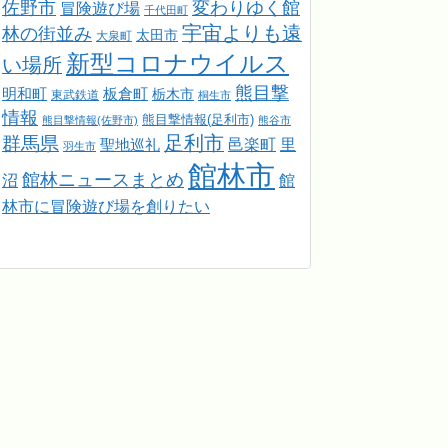
佐野市
変わりゆく館
冒険遊び場
千代田町
宇宙よりも遠
林の街並み
太田市
大泉町
新型コロナウイルス
い場所
熊目撃
明和町
板倉町
栃木市
東武鉄道
桐生市
情報
熊目撃情報(足利市)
熊目撃情報(佐野市)
熊谷市
足利市
群馬県
邑楽町
里
聖地巡礼
羽生市
館林市
館林ニュースまとめ
館
沼
林市に冒険遊び場を創りたい