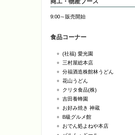
商工・物産ブース
9:00～販売開始
食品コーナー
(社福) 愛光園
三村屋総本店
分福酒造株館林うどん
花山うどん
クリタ食品(株)
吉田養蜂園
お好み焼き 神蔵
B級グルメ館
おでん処よねや本店