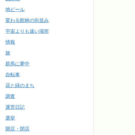
地ビール
変わる館林の街並み
宇宙よりも遠い場所
情報
旅
群馬に夢中
自転車
花と緑のまち
調査
運営日記
選挙
開店・閉店