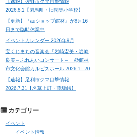
【速報】佐野市クマ目撃情報
2026.8.1【閑馬町・旧閑馬小学校】
【更新】『auショップ館林』が8月16
日まで臨時休業中
イベントカレンダー 2026年9月
宝くじまちの音楽会「岩崎宏美・岩崎
良美～ふれあいコンサート～」@館林
市文化会館カルピスホール 2026.11.20
【速報】足利市クマ目撃情報
2026.7.31【名草上町・藤坂峠】
カテゴリー
イベント
イベント情報