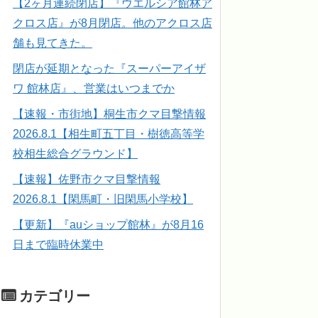
【2ヶ月連続閉店】『ウエルシア館林ア
クロス店』が8月閉店。他のアクロス店
舗も見てきた。
閉店が延期となった『スーパーアイザ
ワ 館林店』、営業はいつまでか
【速報・市街地】桐生市クマ目撃情報
2026.8.1【相生町五丁目・樹徳高等学
校相生総合グラウンド】
【速報】佐野市クマ目撃情報
2026.8.1【閑馬町・旧閑馬小学校】
【更新】『auショップ館林』が8月16
日まで臨時休業中
カテゴリー