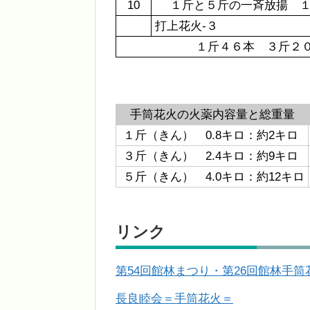
10
１斤と５斤の一斉放揚 １
打上花火-３
１斤４６本 ３斤２０
手筒花火の火薬内容量と総重量
１斤（きん） 0.8キロ：約2キロ
３斤（きん） 2.4キロ：約9キロ
５斤（きん） 4.0キロ：約12キロ
リンク
第54回館林まつり・第26回館林手
長良睦会＝手筒花火＝