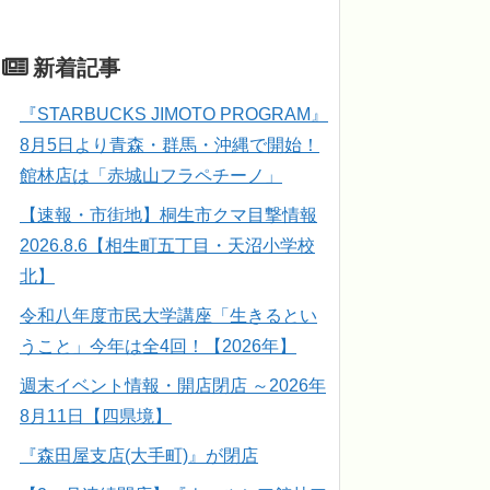
新着記事
『STARBUCKS JIMOTO PROGRAM』
8月5日より青森・群馬・沖縄で開始！
館林店は「赤城山フラペチーノ」
【速報・市街地】桐生市クマ目撃情報
2026.8.6【相生町五丁目・天沼小学校
北】
令和八年度市民大学講座「生きるとい
うこと」今年は全4回！【2026年】
週末イベント情報・開店閉店 ～2026年
8月11日【四県境】
『森田屋支店(大手町)』が閉店