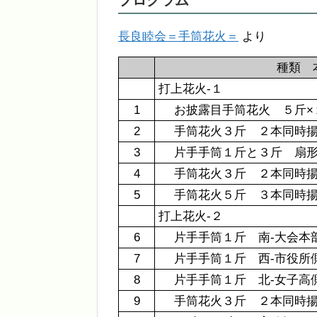
プログラム
長良睦会＝手筒花火＝
より
種類 
打上花火-１
1
お披露目手筒花火 ５斤×
2
手筒花火３斤 ２本同時揚
3
片手手筒１斤と３斤 扇形
4
手筒花火３斤 ２本同時揚
5
手筒花火５斤 ３本同時揚
打上花火-２
6
片手手筒１斤 南-大会本部
7
片手手筒１斤 西-市役所側
8
片手手筒１斤 北-女子高側
9
手筒花火３斤 ２本同時揚