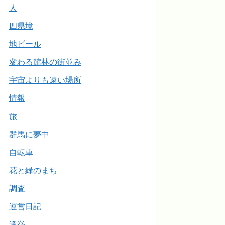
人
四県境
地ビール
変わる館林の街並み
宇宙よりも遠い場所
情報
旅
群馬に夢中
自転車
花と緑のまち
調査
運営日記
選挙