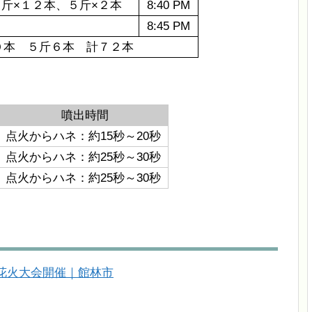
斤×１２本、５斤×２本
8:40 PM
8:45 PM
本 ５斤６本 計７２本
噴出時間
点火からハネ：約15秒～20秒
点火からハネ：約25秒～30秒
点火からハネ：約25秒～30秒
筒花火大会開催｜館林市