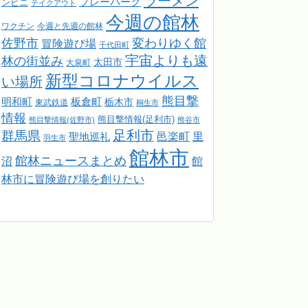
ラーメン
プレーパーク
ンビニ
テイクアウト
今週の館林
ワクチン
今週と先週の館林
佐野市
変わりゆく館
冒険遊び場
千代田町
宇宙よりも遠
林の街並み
太田市
大泉町
新型コロナウイルス
い場所
熊目撃
明和町
板倉町
栃木市
東武鉄道
桐生市
情報
熊目撃情報(足利市)
熊目撃情報(佐野市)
熊谷市
足利市
群馬県
邑楽町
里
聖地巡礼
羽生市
館林市
館林ニュースまとめ
館
沼
林市に冒険遊び場を創りたい