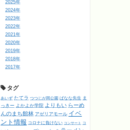
2025年
2024年
2023年
2022年
2021年
2020年
2019年
2018年
2017年
タグ
たてラ
ま
ばなな先生
あいず
つつじが岡公園
よりもい
らーめ
っきー
よかよか学院
イベ
んのまち館林
アゼリアモール
ント情報
コロナに負けない
コンサート
コ