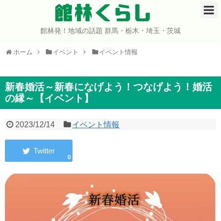
館林くらし
館林発！地域の話題 群馬・栃木・埼玉・茨城
ホーム
ホーム
イベント
イベント情報
開店・閉店
イベント
新春婚活～新春になげよう！つなげよう！婚活
の縁～【イベント】
グルメ
2023/12/14
イベント情報
ショップ
0
まとめ
コミュニティ
宇宙よりも遠い場所