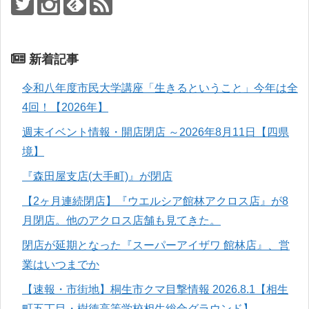
新着記事
令和八年度市民大学講座「生きるということ」今年は全
4回！【2026年】
週末イベント情報・開店閉店 ～2026年8月11日【四県
境】
『森田屋支店(大手町)』が閉店
【2ヶ月連続閉店】『ウエルシア館林アクロス店』が8
月閉店。他のアクロス店舗も見てきた。
閉店が延期となった『スーパーアイザワ 館林店』、営
業はいつまでか
【速報・市街地】桐生市クマ目撃情報 2026.8.1【相生
町五丁目・樹徳高等学校相生総合グラウンド】