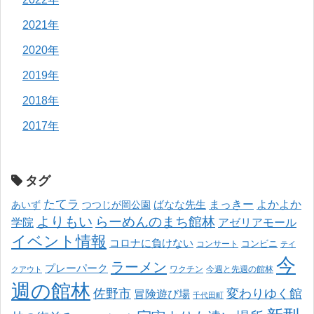
2021年
2020年
2019年
2018年
2017年
タグ
たてラ
まっきー
ばなな先生
よかよか
あいず
つつじが岡公園
よりもい
らーめんのまち館林
学院
アゼリアモール
イベント情報
コロナに負けない
コンサート
コンビニ
テイ
今
ラーメン
プレーパーク
ワクチン
今週と先週の館林
クアウト
週の館林
佐野市
変わりゆく館
冒険遊び場
千代田町