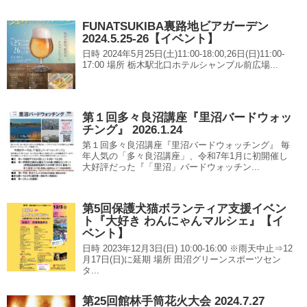
FUNATSUKIBA裏路地ビアガーデン
2024.5.25-26【イベント】
日時 2024年5月25日(土)11:00-18:00,26日(日)11:00-
17:00 場所 栃木駅北口ホテルシャンブル前広場...
第１回多々良沼講座『里沼バードウォッ
チング』 2026.1.24
第１回多々良沼講座『里沼バードウォッチング』 毎
年人気の「多々良沼講座」、令和7年1月に初開催し
大好評だった『「里沼」バードウォッチン...
第5回保護犬猫ボランティア支援イベン
ト『大好き わんにゃんマルシェ』【イ
ベント】
日時 2023年12月3日(日) 10:00-16:00 ※雨天中止⇒12
月17日(日)に延期 場所 田沼グリーンスポーツセン
タ...
第25回館林手筒花火大会 2024.7.27