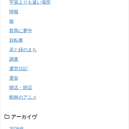
宇宙よりも遠い場所
情報
旅
群馬に夢中
自転車
花と緑のまち
調査
運営日記
選挙
開店・閉店
館林のアニメ
アーカイヴ
2026年