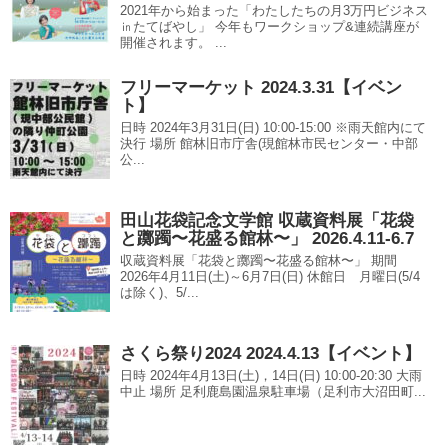
2021年から始まった「わたしたちの月3万円ビジネス
㏌たてばやし」 今年もワークショップ&連続講座が
開催されます。 ...
フリーマーケット 2024.3.31【イベン
ト】
日時 2024年3月31日(日) 10:00-15:00 ※雨天館内にて
決行 場所 館林旧市庁舎(現館林市民センター・中部
公...
田山花袋記念文学館 収蔵資料展「花袋
と躑躅〜花盛る館林〜」 2026.4.11-6.7
収蔵資料展「花袋と躑躅〜花盛る館林〜」 期間
2026年4月11日(土)～6月7日(日) 休館日 月曜日(5/4
は除く)、5/...
さくら祭り2024 2024.4.13【イベント】
日時 2024年4月13日(土)，14日(日) 10:00-20:30 大雨
中止 場所 足利鹿島園温泉駐車場（足利市大沼田町...