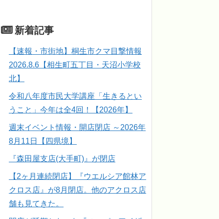
新着記事
【速報・市街地】桐生市クマ目撃情報
2026.8.6【相生町五丁目・天沼小学校
北】
令和八年度市民大学講座「生きるとい
うこと」今年は全4回！【2026年】
週末イベント情報・開店閉店 ～2026年
8月11日【四県境】
『森田屋支店(大手町)』が閉店
【2ヶ月連続閉店】『ウエルシア館林ア
クロス店』が8月閉店。他のアクロス店
舗も見てきた。