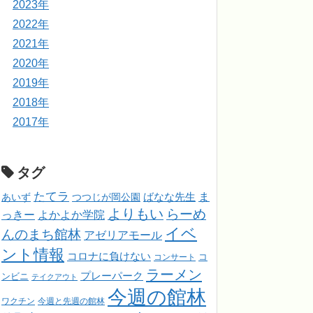
2023年
2022年
2021年
2020年
2019年
2018年
2017年
タグ
たてラ
ま
ばなな先生
あいず
つつじが岡公園
よりもい
らーめ
っきー
よかよか学院
イベ
んのまち館林
アゼリアモール
ント情報
コロナに負けない
コンサート
コ
ラーメン
プレーパーク
ンビニ
テイクアウト
今週の館林
ワクチン
今週と先週の館林