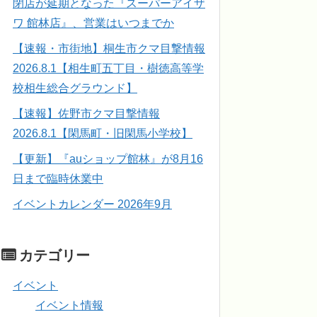
閉店が延期となった『スーパーアイザ
ワ 館林店』、営業はいつまでか
【速報・市街地】桐生市クマ目撃情報
2026.8.1【相生町五丁目・樹徳高等学
校相生総合グラウンド】
【速報】佐野市クマ目撃情報
2026.8.1【閑馬町・旧閑馬小学校】
【更新】『auショップ館林』が8月16
日まで臨時休業中
イベントカレンダー 2026年9月
カテゴリー
イベント
イベント情報