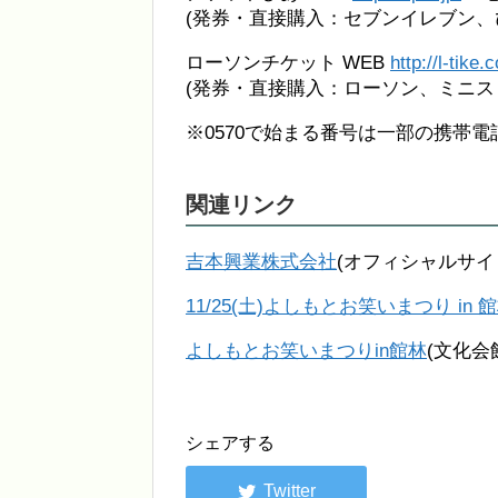
(発券・直接購入：セブンイレブン、
ローソンチケット WEB
http://l-tike.
(発券・直接購入：ローソン、ミニス
※0570で始まる番号は一部の携帯
関連リンク
吉本興業株式会社
(オフィシャルサイ
11/25(土)よしもとお笑いまつり in
よしもとお笑いまつりin館林
(文化会
シェアする