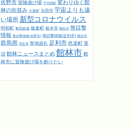
佐野市
変わりゆく館
冒険遊び場
千代田町
宇宙よりも遠
林の街並み
太田市
大泉町
新型コロナウイルス
い場所
熊目撃
明和町
板倉町
栃木市
東武鉄道
桐生市
情報
熊目撃情報(足利市)
熊目撃情報(佐野市)
熊谷市
足利市
群馬県
邑楽町
里
聖地巡礼
羽生市
館林市
館林ニュースまとめ
館
沼
林市に冒険遊び場を創りたい