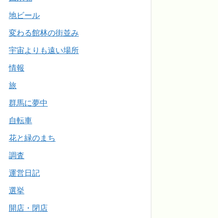
地ビール
変わる館林の街並み
宇宙よりも遠い場所
情報
旅
群馬に夢中
自転車
花と緑のまち
調査
運営日記
選挙
開店・閉店