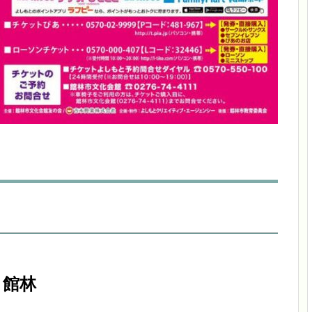
。
 館林