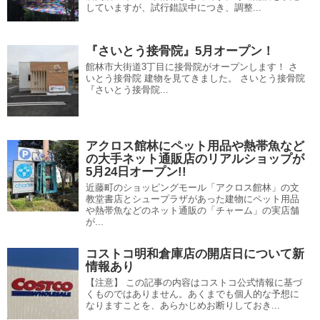
していますが、試行錯誤中につき、調整...
『さいとう接骨院』5月オープン！
館林市大街道3丁目に接骨院がオープンします！ さ
いとう接骨院 建物を見てきました。 さいとう接骨院
『さいとう接骨院...
アクロス館林にペット用品や熱帯魚など
の大手ネット通販店のリアルショップが
5月24日オープン!!
近藤町のショッピングモール「アクロス館林」の文
教堂書店とシュープラザがあった建物にペット用品
や熱帯魚などのネット通販の「チャーム」の実店舗
が...
コストコ明和倉庫店の開店日について新
情報あり
【注意】 この記事の内容はコストコ公式情報に基づ
くものではありません。あくまでも個人的な予想に
なりますことを、あらかじめお断りしておき...