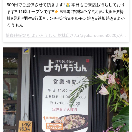
500円でご提供させて頂きます‼︎
本日もご来店お待ちしており
ます‼︎ 11時オープンです‼︎
#群馬#館林#邑楽#大泉#太田#伊勢
崎#足利#羽生#行田#ランチ#定食#ホルモン焼き#鉄板焼き#よか
ろうもん
博多鉄板焼き よかろうもん 館林店
さん(@yokaroumon0620)がシェアした投稿 –