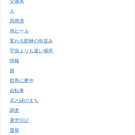
交通系
人
四県境
地ビール
変わる館林の街並み
宇宙よりも遠い場所
情報
旅
群馬に夢中
自転車
花と緑のまち
調査
運営日記
選挙