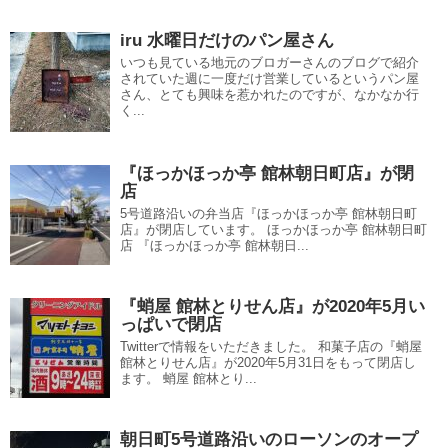
iru 水曜日だけのパン屋さん
いつも見ている地元のブロガーさんのブログで紹介
されていた週に一度だけ営業しているというパン屋
さん、とても興味を惹かれたのですが、なかなか行
く...
『ほっかほっか亭 館林朝日町店』が閉
店
5号道路沿いの弁当店『ほっかほっか亭 館林朝日町
店』が閉店しています。 ほっかほっか亭 館林朝日町
店 『ほっかほっか亭 館林朝日...
『蛸屋 館林とりせん店』が2020年5月い
っぱいで閉店
Twitterで情報をいただきました。 和菓子店の『蛸屋
館林とりせん店』が2020年5月31日をもって閉店し
ます。 蛸屋 館林とり...
朝日町5号道路沿いのローソンのオープ