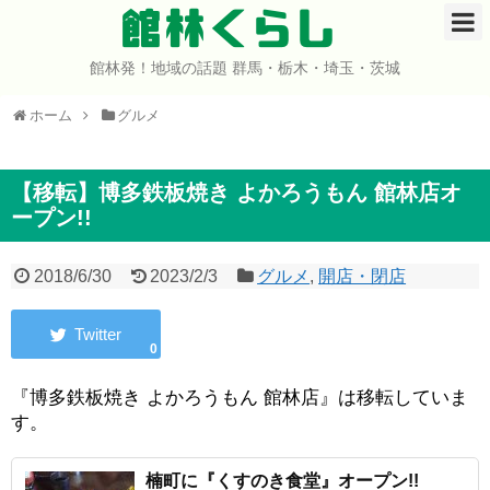
館林くらし
館林発！地域の話題 群馬・栃木・埼玉・茨城
ホーム
ホーム
グルメ
開店・閉店
イベント
【移転】博多鉄板焼き よかろうもん 館林店オ
ープン!!
グルメ
2018/6/30
2023/2/3
グルメ
,
開店・閉店
ショップ
0
まとめ
『博多鉄板焼き よかろうもん 館林店』は移転していま
コミュニティ
す。
宇宙よりも遠い場所
楠町に『くすのき食堂』オープン!!