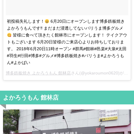
初投稿失礼します！
6月20日にオープンします博多鉄板焼き
よかろうもんです‼︎ まだまだ浸透してないバリうま博多グルメ
皆様に食べて頂きたく館林市にオープンします！ テイクアウ
トもございます 6月20日皆様のご来店心よりお待ちしておりま
す。 2018年6月20日11時オープン #群馬#館林#邑楽#大泉#太田
#羽生#行田#博多#グルメ#博多鉄板焼き#バリうま#よかろうも
ん#よかばい
博多鉄板焼き よかろうもん 館林店
さん(@yokaroumon0620)がシェアした投稿 –
よかろうもん 館林店