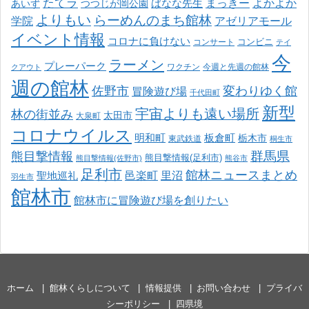
たてラ
まっきー
ばなな先生
よかよか
あいず
つつじが岡公園
よりもい
らーめんのまち館林
学院
アゼリアモール
イベント情報
コロナに負けない
コンサート
コンビニ
テイ
今
ラーメン
プレーパーク
ワクチン
今週と先週の館林
クアウト
週の館林
佐野市
変わりゆく館
冒険遊び場
千代田町
新型
宇宙よりも遠い場所
林の街並み
太田市
大泉町
コロナウイルス
明和町
板倉町
栃木市
東武鉄道
桐生市
熊目撃情報
群馬県
熊目撃情報(足利市)
熊目撃情報(佐野市)
熊谷市
足利市
館林ニュースまとめ
邑楽町
里沼
聖地巡礼
羽生市
館林市
館林市に冒険遊び場を創りたい
ホーム
館林くらしについて
情報提供
お問い合わせ
プライバ
シーポリシー
四県境