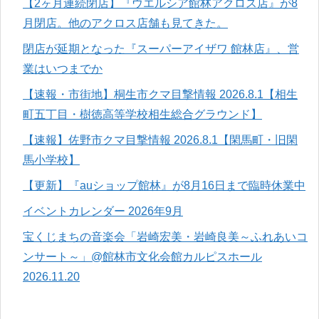
【2ヶ月連続閉店】『ウエルシア館林アクロス店』が8
月閉店。他のアクロス店舗も見てきた。
閉店が延期となった『スーパーアイザワ 館林店』、営
業はいつまでか
【速報・市街地】桐生市クマ目撃情報 2026.8.1【相生
町五丁目・樹徳高等学校相生総合グラウンド】
【速報】佐野市クマ目撃情報 2026.8.1【閑馬町・旧閑
馬小学校】
【更新】『auショップ館林』が8月16日まで臨時休業中
イベントカレンダー 2026年9月
宝くじまちの音楽会「岩崎宏美・岩崎良美～ふれあいコ
ンサート～」@館林市文化会館カルピスホール
2026.11.20